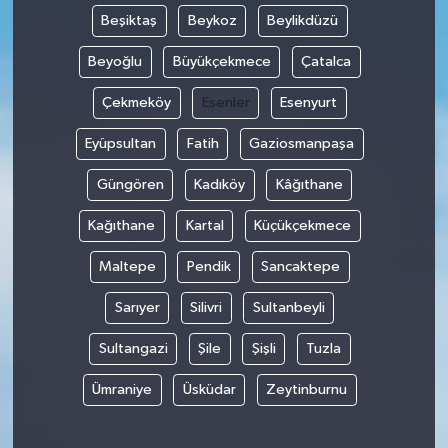
Beşiktaş
Beykoz
Beylikdüzü
Beyoğlu
Büyükçekmece
Çatalca
Çekmeköy
Esenler
Esenyurt
Eyüpsultan
Fatih
Gaziosmanpaşa
Güngören
Kadıköy
Kâğıthane
Kağıthane
Kartal
Küçükçekmece
Maltepe
Pendik
Sancaktepe
Sarıyer
Silivri
Sultanbeyli
Sultangazi
Şile
Şişli
Tuzla
Ümraniye
Üsküdar
Zeytinburnu