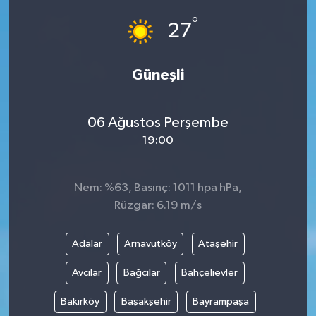
°
27
Güneşli
06 Ağustos Perşembe
19:00
Nem: %63, Basınç: 1011 hpa hPa,
Rüzgar: 6.19 m/s
Adalar
Arnavutköy
Ataşehir
Avcılar
Bağcılar
Bahçelievler
Bakırköy
Başakşehir
Bayrampaşa