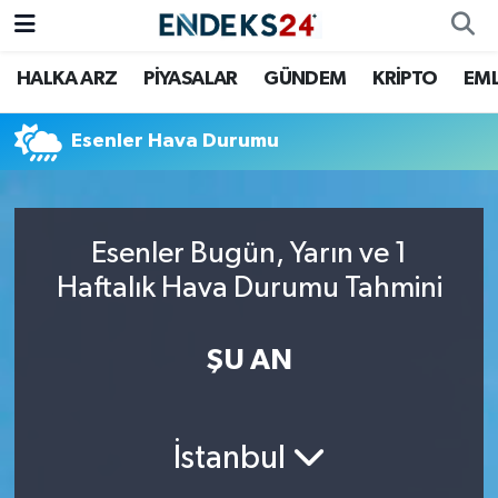
HALKA ARZ
PİYASALAR
GÜNDEM
KRİPTO
EM
EMLAK
Nöbetçi Eczaneler
ENERJİ
Hava Durumu
Esenler Hava Durumu
GÜNDEM
Trafik Durumu
Esenler Bugün, Yarın ve 1
HALKA ARZ
Süper Lig Puan Durumu ve Fikstür
Haftalık Hava Durumu Tahmini
KRİPTO
Tüm Manşetler
ŞU AN
OTOMOTİV
Son Dakika Haberleri
PİYASALAR
Haber Arşivi
İstanbul
SAVUNMA