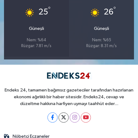
°
°
25
26
Güneşli
Güneşli
Nem: %64
Nem: %65
Rüzgar: 7.81 m/s
Rüzgar: 8.31 m/s
Endeks 24, tamamen bağımsız gazeteciler tarafından hazırlanan
ekonomi ağırlıklı bir haber sitesidir. Endeks24, cevap ve
düzeltme hakkına harfiyen uymayı taahhüt eder...
Nöbetçi Eczaneler