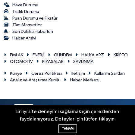
Hava Durumu
Trafik Durumu
Puan Durumu ve Fikstür
Tüm Manşetler
Son Dakika Haberleri
Haber Arşivi
EMLAK
ENERJİ
GÜNDEM
HALKA ARZ
KRİPTO
OTOMOTİV
PİYASALAR
SAVUNMA
Künye
Çerez Politikası
İletişim
Kullanım Şartları
Analiz ve Araştırma Kurulu
Haber Merkezi
RSS
Copyright © 2026. Her hakkı saklıdır.
En iyi site deneyimi sağlamak için çerezlerden
faydalanıyoruz. Detaylar için lütfen tıklayın.
Haber Yazılımı:
TE Bilişim
TAMAM