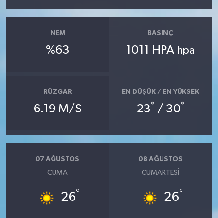
NEM
BASINÇ
%63
1011 HPA
hpa
RÜZGAR
EN DÜŞÜK / EN YÜKSEK
°
°
6.19 M/S
23
/ 30
07 AĞUSTOS
08 AĞUSTOS
CUMA
CUMARTESI
°
°
26
26