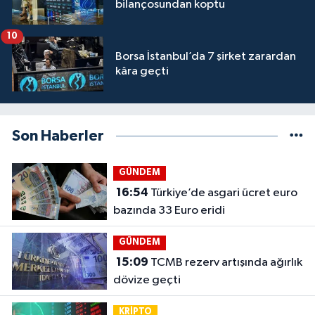
bilançosundan koptu
10
Borsa İstanbul’da 7 şirket zarardan
kâra geçti
Son Haberler
GÜNDEM
16:54
Türkiye’de asgari ücret euro
bazında 33 Euro eridi
GÜNDEM
15:09
TCMB rezerv artışında ağırlık
dövize geçti
KRİPTO