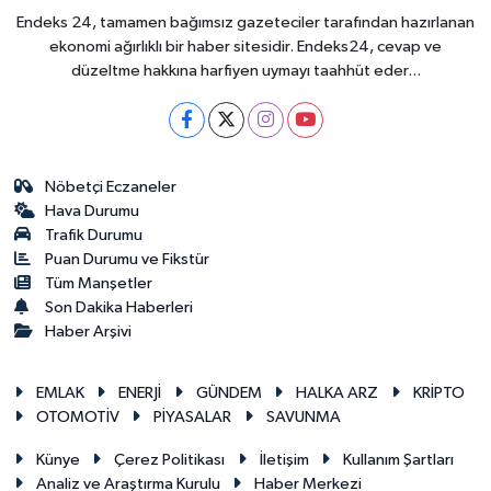
Endeks 24, tamamen bağımsız gazeteciler tarafından hazırlanan
ekonomi ağırlıklı bir haber sitesidir. Endeks24, cevap ve
düzeltme hakkına harfiyen uymayı taahhüt eder...
Nöbetçi Eczaneler
Hava Durumu
Trafik Durumu
Puan Durumu ve Fikstür
Tüm Manşetler
Son Dakika Haberleri
Haber Arşivi
EMLAK
ENERJİ
GÜNDEM
HALKA ARZ
KRİPTO
OTOMOTİV
PİYASALAR
SAVUNMA
Künye
Çerez Politikası
İletişim
Kullanım Şartları
Analiz ve Araştırma Kurulu
Haber Merkezi