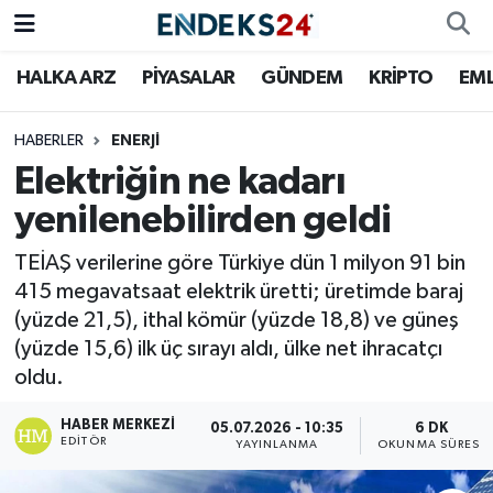
HALKA ARZ
PİYASALAR
GÜNDEM
KRİPTO
EM
EMLAK
Nöbetçi Eczaneler
ENERJİ
Hava Durumu
HABERLER
ENERJİ
Elektriğin ne kadarı
GÜNDEM
Trafik Durumu
yenilenebilirden geldi
HALKA ARZ
Süper Lig Puan Durumu ve Fikstür
TEİAŞ verilerine göre Türkiye dün 1 milyon 91 bin
415 megavatsaat elektrik üretti; üretimde baraj
KRİPTO
Tüm Manşetler
(yüzde 21,5), ithal kömür (yüzde 18,8) ve güneş
(yüzde 15,6) ilk üç sırayı aldı, ülke net ihracatçı
OTOMOTİV
Son Dakika Haberleri
oldu.
PİYASALAR
Haber Arşivi
HABER MERKEZI
05.07.2026 - 10:35
6 DK
EDITÖR
YAYINLANMA
OKUNMA SÜRESI
SAVUNMA