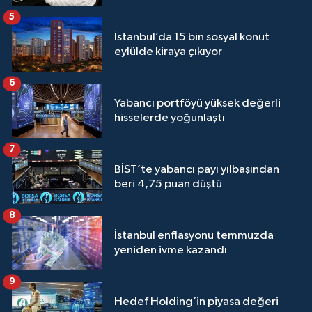
5
İstanbul’da 15 bin sosyal konut
eylülde kiraya çıkıyor
6
Yabancı portföyü yüksek değerli
hisselerde yoğunlaştı
7
BİST’te yabancı payı yılbaşından
beri 4,75 puan düştü
8
İstanbul enflasyonu temmuzda
yeniden ivme kazandı
9
Hedef Holding’in piyasa değeri