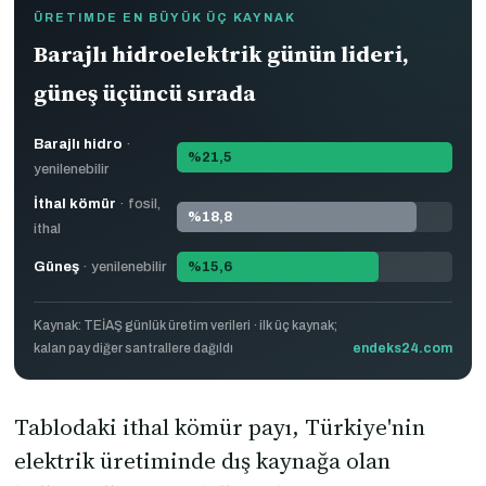
ÜRETIMDE EN BÜYÜK ÜÇ KAYNAK
Barajlı hidroelektrik günün lideri,
güneş üçüncü sırada
Barajlı hidro
·
%21,5
yenilenebilir
İthal kömür
· fosil,
%18,8
ithal
Güneş
· yenilenebilir
%15,6
Kaynak: TEİAŞ günlük üretim verileri · ilk üç kaynak;
kalan pay diğer santrallere dağıldı
endeks24.com
Tablodaki ithal kömür payı, Türkiye'nin
elektrik üretiminde dış kaynağa olan