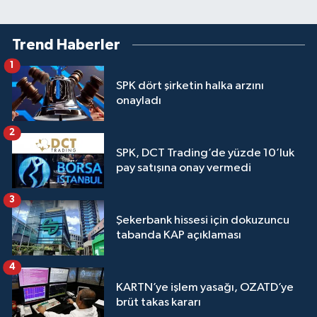
Trend Haberler
1
SPK dört şirketin halka arzını
onayladı
2
SPK, DCT Trading’de yüzde 10’luk
pay satışına onay vermedi
3
Şekerbank hissesi için dokuzuncu
tabanda KAP açıklaması
4
KARTN’ye işlem yasağı, OZATD’ye
brüt takas kararı