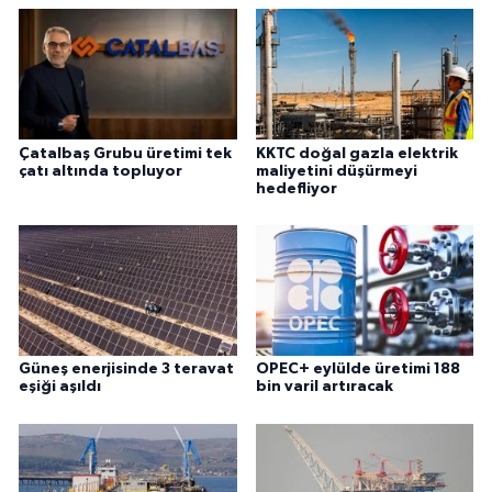
Çatalbaş Grubu üretimi tek
KKTC doğal gazla elektrik
çatı altında topluyor
maliyetini düşürmeyi
hedefliyor
Güneş enerjisinde 3 teravat
OPEC+ eylülde üretimi 188
eşiği aşıldı
bin varil artıracak