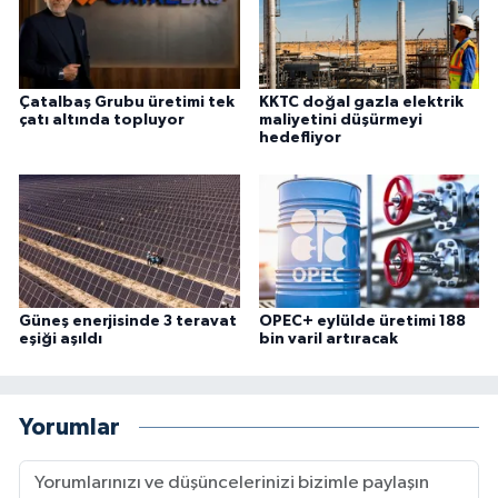
Çatalbaş Grubu üretimi tek
KKTC doğal gazla elektrik
çatı altında topluyor
maliyetini düşürmeyi
hedefliyor
Güneş enerjisinde 3 teravat
OPEC+ eylülde üretimi 188
eşiği aşıldı
bin varil artıracak
Yorumlar