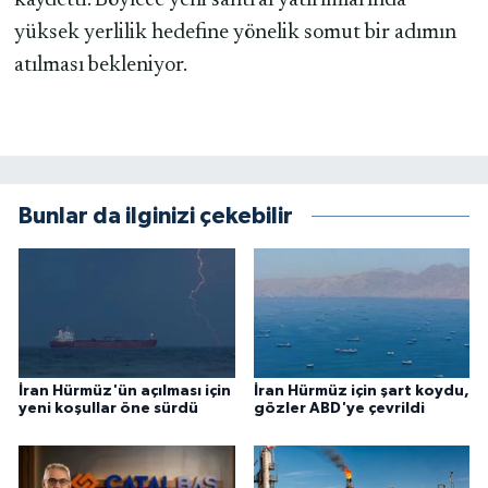
yüksek yerlilik hedefine yönelik somut bir adımın
atılması bekleniyor.
Bunlar da ilginizi çekebilir
İran Hürmüz'ün açılması için
İran Hürmüz için şart koydu,
yeni koşullar öne sürdü
gözler ABD'ye çevrildi