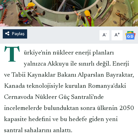
Paylaş
-
+
A
A
T
ürkiye'nin nükleer enerji planları
yalnızca Akkuyu ile sınırlı değil. Enerji
ve Tabii Kaynaklar Bakanı Alparslan Bayraktar,
Kanada teknolojisiyle kurulan Romanya'daki
Cernavoda Nükleer Güç Santrali'nde
incelemelerde bulunduktan sonra ülkenin 2050
kapasite hedefini ve bu hedefe giden yeni
santral sahalarını anlattı.