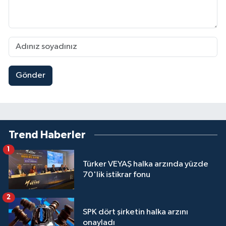
Gönder
Trend Haberler
1
Türker VEYAŞ halka arzında yüzde
70'lik istikrar fonu
2
SPK dört şirketin halka arzını
onayladı