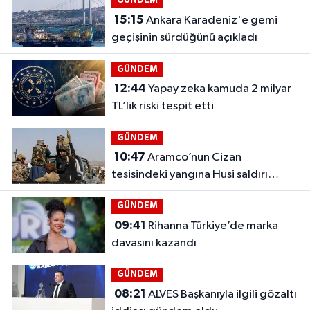
GÜNDEM
15:15
Ankara Karadeniz'e gemi
geçişinin sürdüğünü açıkladı
GÜNDEM
12:44
Yapay zeka kamuda 2 milyar
TL’lik riski tespit etti
GÜNDEM
10:47
Aramco’nun Cizan
tesisindeki yangına Husi saldırı
iddiası
GÜNDEM
09:41
Rihanna Türkiye’de marka
davasını kazandı
GÜNDEM
08:21
ALVES Başkanıyla ilgili gözaltı