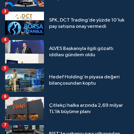
3
SPK, DCT Trading’de yüzde 10’luk
pay satışına onay vermedi
4
ALVES Başkanıyla ilgili gözaltı
iddiası gündem oldu
5
Hedef Holding’in piyasa değeri
bilançosundan koptu
6
Çitlekçi halka arzında 2,69 milyar
TL’lik büyüme planı
7
BİST’te yabancı payı yılbaşından