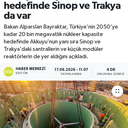
hedefinde Sinop ve Trakya
da var
Bakan Alparslan Bayraktar, Türkiye'nin 2050'ye
kadar 20 bin megavatlık nükleer kapasite
hedefinde Akkuyu'nun yanı sıra Sinop ve
Trakya'daki santrallerin ve küçük modüler
reaktörlerin de yer aldığını açıkladı.
HABER MERKEZI
17.06.2026 - 11:07
4 DK
EDITÖR
YAYINLANMA
OKUNMA SÜRESI