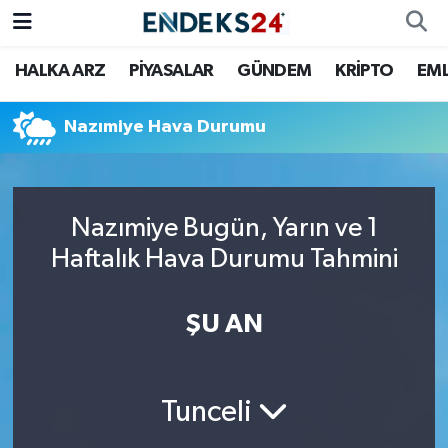
HALKA ARZ
PİYASALAR
GÜNDEM
KRİPTO
EM
EMLAK
Nöbetçi Eczaneler
ENERJİ
Hava Durumu
Nazımiye Hava Durumu
GÜNDEM
Trafik Durumu
Nazımiye Bugün, Yarın ve 1
HALKA ARZ
Süper Lig Puan Durumu ve Fikstür
Haftalık Hava Durumu Tahmini
KRİPTO
Tüm Manşetler
ŞU AN
OTOMOTİV
Son Dakika Haberleri
PİYASALAR
Haber Arşivi
Tunceli
SAVUNMA