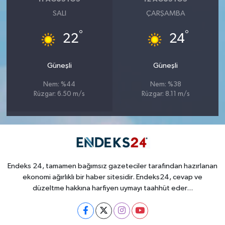
SALI
ÇARŞAMBA
°
°
22
24
Güneşli
Güneşli
Nem: %44
Nem: %38
Rüzgar: 6.50 m/s
Rüzgar: 8.11 m/s
Endeks 24, tamamen bağımsız gazeteciler tarafından hazırlanan
ekonomi ağırlıklı bir haber sitesidir. Endeks24, cevap ve
düzeltme hakkına harfiyen uymayı taahhüt eder...