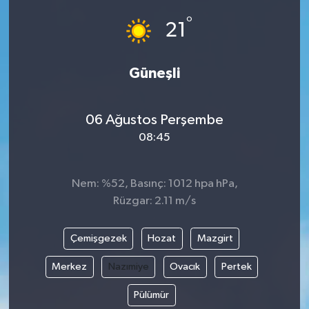
°
21
Güneşli
06 Ağustos Perşembe
08:45
Nem: %52, Basınç: 1012 hpa hPa,
Rüzgar: 2.11 m/s
Çemişgezek
Hozat
Mazgirt
Merkez
Nazımiye
Ovacık
Pertek
Pülümür