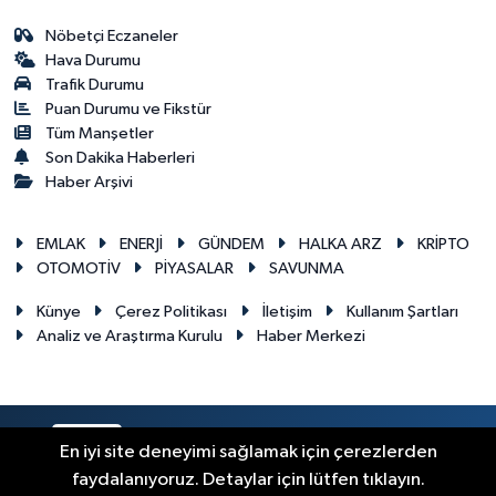
Nöbetçi Eczaneler
Hava Durumu
Trafik Durumu
Puan Durumu ve Fikstür
Tüm Manşetler
Son Dakika Haberleri
Haber Arşivi
EMLAK
ENERJİ
GÜNDEM
HALKA ARZ
KRİPTO
OTOMOTİV
PİYASALAR
SAVUNMA
Künye
Çerez Politikası
İletişim
Kullanım Şartları
Analiz ve Araştırma Kurulu
Haber Merkezi
RSS
Copyright © 2026. Her hakkı saklıdır.
En iyi site deneyimi sağlamak için çerezlerden
faydalanıyoruz. Detaylar için lütfen tıklayın.