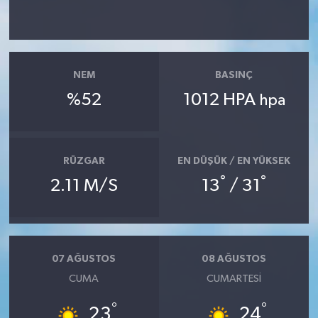
NEM
BASINÇ
%52
1012 HPA
hpa
RÜZGAR
EN DÜŞÜK / EN YÜKSEK
°
°
2.11 M/S
13
/ 31
07 AĞUSTOS
08 AĞUSTOS
CUMA
CUMARTESI
°
°
23
24