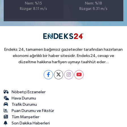
Nem: %15
Nem: %18
Rüzgar: 8.11 m/s
Rüzgar: 6.31 m/s
Endeks 24, tamamen bağımsız gazeteciler tarafından hazırlanan
ekonomi ağırlıklı bir haber sitesidir. Endeks24, cevap ve
düzeltme hakkına harfiyen uymayı taahhüt eder...
Nöbetçi Eczaneler
Hava Durumu
Trafik Durumu
Puan Durumu ve Fikstür
Tüm Manşetler
Son Dakika Haberleri