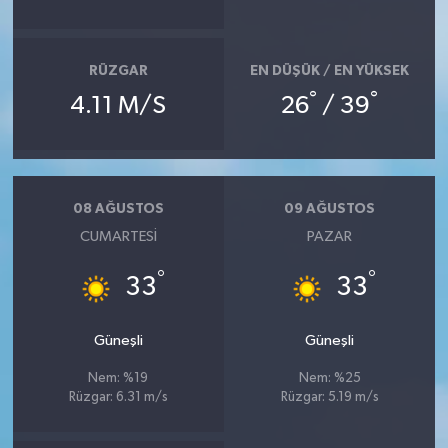
RÜZGAR
EN DÜŞÜK / EN YÜKSEK
°
°
4.11 M/S
26
/ 39
08 AĞUSTOS
09 AĞUSTOS
CUMARTESI
PAZAR
°
°
33
33
Güneşli
Güneşli
Nem: %19
Nem: %25
Rüzgar: 6.31 m/s
Rüzgar: 5.19 m/s