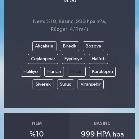
18:00
Nem: %10, Basınç: 999 hpa hPa,
Rüzgar: 4.11 m/s
Akçakale
Birecik
Bozova
Ceylanpınar
Eyyübiye
Halfeti
Haliliye
Harran
Hilvan
Karaköprü
Siverek
Suruç
Viranşehir
NEM
BASINÇ
%10
999 HPA
hpa