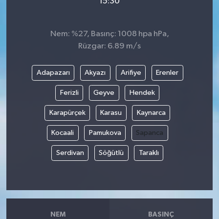
15:30
Nem: %27, Basınç: 1008 hpa hPa,
Rüzgar: 6.89 m/s
Adapazarı
Akyazı
Arifiye
Erenler
Ferizli
Geyve
Hendek
Karapürçek
Karasu
Kaynarca
Kocaali
Pamukova
Sapanca
Serdivan
Söğütlü
Taraklı
NEM
BASINÇ