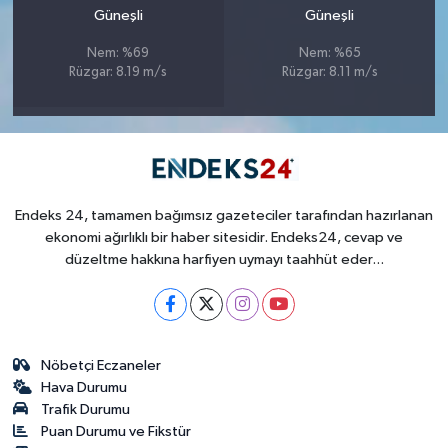
Güneşli
Güneşli
Nem: %69
Nem: %65
Rüzgar: 8.19 m/s
Rüzgar: 8.11 m/s
Endeks 24, tamamen bağımsız gazeteciler tarafından hazırlanan
ekonomi ağırlıklı bir haber sitesidir. Endeks24, cevap ve
düzeltme hakkına harfiyen uymayı taahhüt eder...
Nöbetçi Eczaneler
Hava Durumu
Trafik Durumu
Puan Durumu ve Fikstür