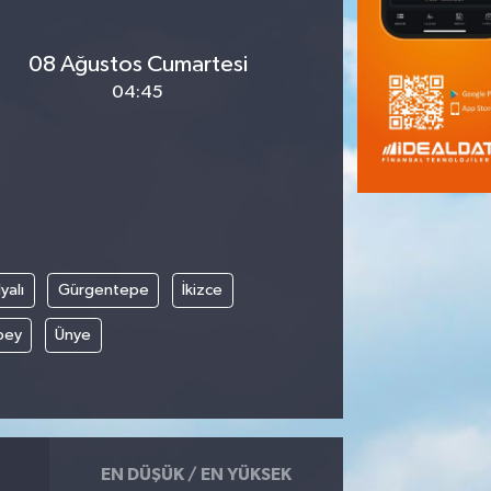
08 Ağustos Cumartesi
04:45
yalı
Gürgentepe
İkizce
bey
Ünye
EN DÜŞÜK / EN YÜKSEK