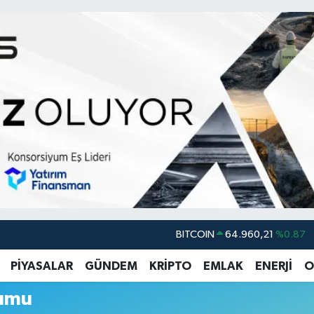
BITCOIN
64.960,21
%0.87
DOLAR
47,7436
%0.18
PİYASALAR
GÜNDEM
KRİPTO
EMLAK
ENERJİ
O
EURO
55,2510
%0.32
rumu
STERLİN
64,4811
%0.38