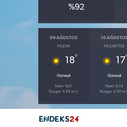
%92
09 AĞUSTOS
10 AĞUSTO
PAZAR
PAZARTESI
°
18
17
Güneşli
Güneşli
Nem: %61
Nem: %74
Rüzgar: 4.69 m/s
Rüzgar: 4.50 m