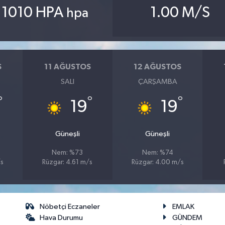
1010 HPA
1.00 M/S
hpa
S
11 AĞUSTOS
12 AĞUSTOS
SALI
ÇARŞAMBA
°
°
°
19
19
Güneşli
Güneşli
Nem: %73
Nem: %74
/s
Rüzgar: 4.61 m/s
Rüzgar: 4.00 m/s
Nöbetçi Eczaneler
EMLAK
Hava Durumu
GÜNDEM