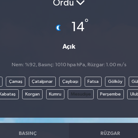
Ordu
°
14
Açık
Nem: %92, Basınç: 1010 hpa hPa, Rüzgar: 1.00 m/s
Çamaş
Çatalpınar
Çaybaşı
Fatsa
Gölköy
Gül
Kabataş
Korgan
Kumru
Mesudiye
Perşembe
Ulu
BASINÇ
RÜZGAR