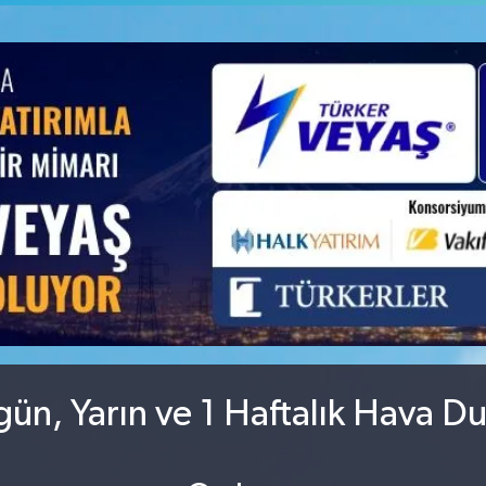
GRAM ALTIN
6660.55
%0.03
BİST100
13.779
%-14
ün, Yarın ve 1 Haftalık Hava D