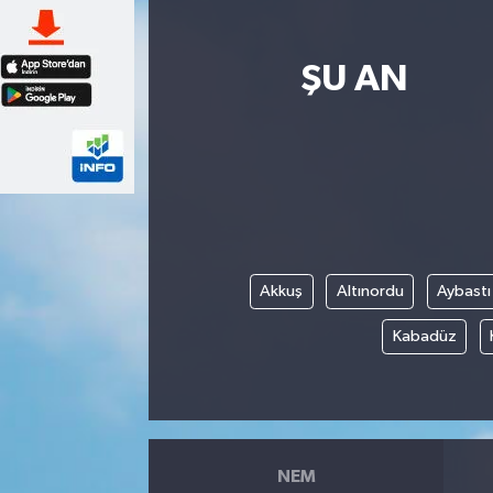
ŞU AN
Akkuş
Altınordu
Aybastı
Kabadüz
NEM