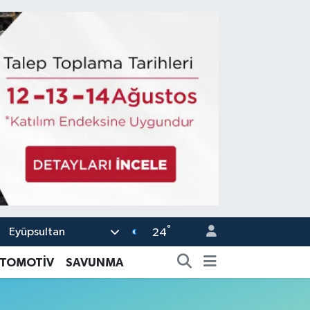
°
Eyüpsultan
24
TOMOTİV
SAVUNMA