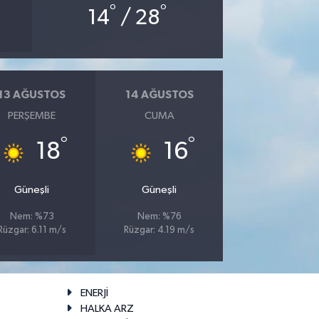
°
°
14
/ 28
13 AĞUSTOS
14 AĞUSTOS
PERŞEMBE
CUMA
°
°
18
16
Güneşli
Güneşli
Nem: %73
Nem: %76
Rüzgar: 6.11 m/s
Rüzgar: 4.19 m/s
ENERJİ
HALKA ARZ