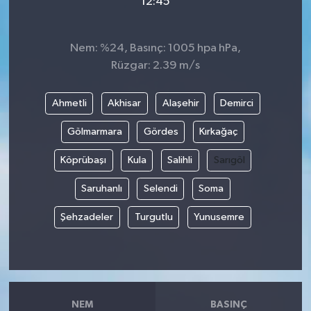
12:45
Nem: %24, Basınç: 1005 hpa hPa,
Rüzgar: 2.39 m/s
Ahmetli
Akhisar
Alaşehir
Demirci
Gölmarmara
Gördes
Kırkağaç
Köprübaşı
Kula
Salihli
Sarıgöl
Saruhanlı
Selendi
Soma
Şehzadeler
Turgutlu
Yunusemre
NEM
BASINÇ