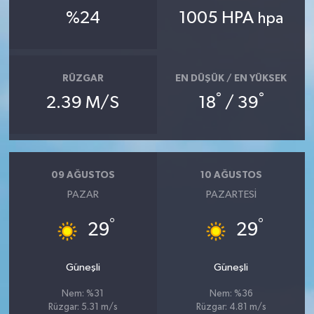
%24
1005 HPA
hpa
RÜZGAR
EN DÜŞÜK / EN YÜKSEK
°
°
2.39 M/S
18
/ 39
09 AĞUSTOS
10 AĞUSTOS
PAZAR
PAZARTESI
°
°
29
29
Güneşli
Güneşli
Nem: %31
Nem: %36
Rüzgar: 5.31 m/s
Rüzgar: 4.81 m/s