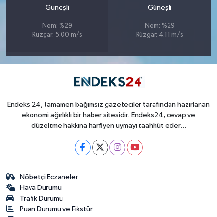
Güneşli
Güneşli
Nem: %29
Nem: %29
Rüzgar: 5.00 m/s
Rüzgar: 4.11 m/s
Endeks 24, tamamen bağımsız gazeteciler tarafından hazırlanan
ekonomi ağırlıklı bir haber sitesidir. Endeks24, cevap ve
düzeltme hakkına harfiyen uymayı taahhüt eder...
Nöbetçi Eczaneler
Hava Durumu
Trafik Durumu
Puan Durumu ve Fikstür