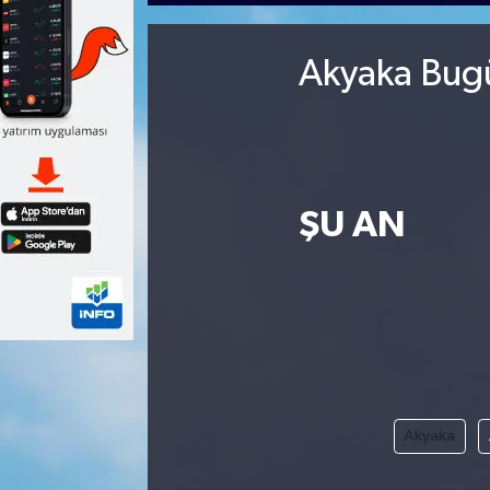
Akyaka Bugü
ŞU AN
Akyaka