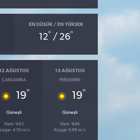
EN DÜŞÜK / EN YÜKSEK
°
°
12
/ 26
12 AĞUSTOS
13 AĞUSTOS
ÇARŞAMBA
PERŞEMBE
°
°
19
19
Güneşli
Güneşli
Nem: %63
Nem: %66
üzgar: 4.50 m/s
Rüzgar: 6.89 m/s