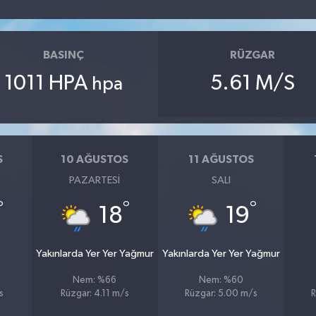
BASINÇ
RÜZGAR
1011 HPA
5.61 M/S
hpa
S
10 AĞUSTOS
11 AĞUSTOS
PAZARTESI
SALI
°
°
°
18
19
Yakınlarda Yer Yer Yağmur
Yakınlarda Yer Yer Yağmur
Nem: %66
Nem: %60
s
Rüzgar: 4.11 m/s
Rüzgar: 5.00 m/s
R