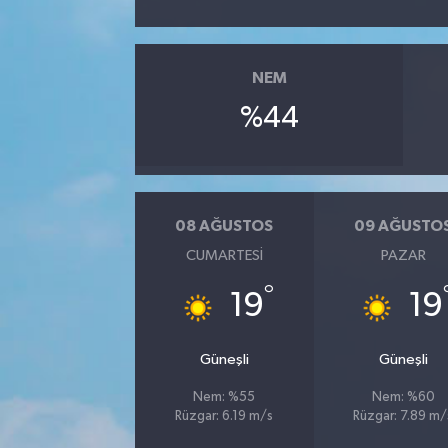
NEM
%44
08 AĞUSTOS
09 AĞUSTO
CUMARTESI
PAZAR
°
19
19
Güneşli
Güneşli
Nem: %55
Nem: %60
Rüzgar: 6.19 m/s
Rüzgar: 7.89 m/