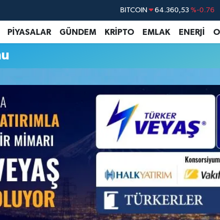
BITCOIN
64.360,53
%-0.76
DOLAR
47,7069
%0.17
PİYASALAR
GÜNDEM
KRİPTO
EMLAK
ENERJİ
O
EURO
55,0265
%0.01
mu
STERLİN
64,1897
%0.02
GRAM ALTIN
6618.49
%2.12
BİST100
13.887
%64