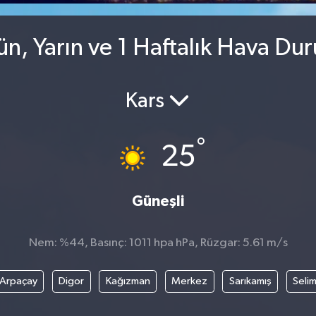
n, Yarın ve 1 Haftalık Hava Du
Kars
°
25
Güneşli
Nem: %44, Basınç: 1011 hpa hPa, Rüzgar: 5.61 m/s
Arpaçay
Digor
Kağızman
Merkez
Sarıkamış
Seli