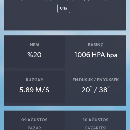
Urla
NEM
BASINÇ
%20
1006 HPA
hpa
RÜZGAR
EN DÜŞÜK / EN YÜKSEK
°
°
5.89 M/S
20
/ 38
09 AĞUSTOS
10 AĞUSTOS
PAZAR
PAZARTESI