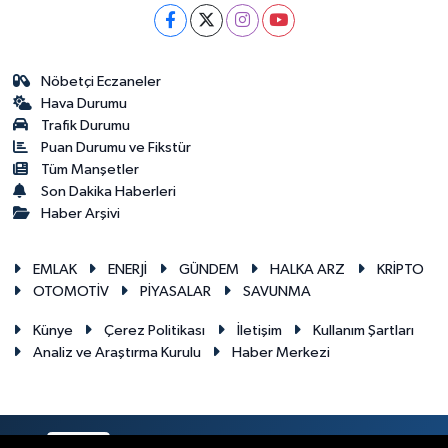
Nöbetçi Eczaneler
Hava Durumu
Trafik Durumu
Puan Durumu ve Fikstür
Tüm Manşetler
Son Dakika Haberleri
Haber Arşivi
EMLAK
ENERJİ
GÜNDEM
HALKA ARZ
KRİPTO
OTOMOTİV
PİYASALAR
SAVUNMA
Künye
Çerez Politikası
İletişim
Kullanım Şartları
Analiz ve Araştırma Kurulu
Haber Merkezi
RSS
Copyright © 2026. Her hakkı saklıdır.