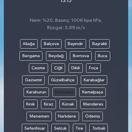
13:15
Nem: %20, Basınç: 1006 hpa hPa,
Rüzgar: 5.89 m/s
Aliağa
Balçova
Bayındır
Bayraklı
Bergama
Beydağ
Bornova
Buca
Çeşme
Çiğli
Dikili
Foça
Gaziemir
Güzelbahçe
Karabağlar
Karaburun
Karşıyaka
Kemalpaşa
Kınık
Kiraz
Konak
Menderes
Menemen
Narlıdere
Ödemiş
Seferihisar
Selçuk
Tire
Torbalı