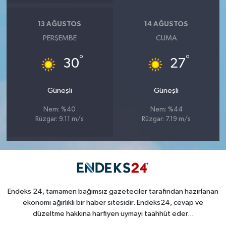
13 AĞUSTOS
14 AĞUSTOS
PERŞEMBE
CUMA
°
°
30
27
Güneşli
Güneşli
Nem: %40
Nem: %44
Rüzgar: 9.11 m/s
Rüzgar: 7.19 m/s
Endeks 24, tamamen bağımsız gazeteciler tarafından hazırlanan
ekonomi ağırlıklı bir haber sitesidir. Endeks24, cevap ve
düzeltme hakkına harfiyen uymayı taahhüt eder...