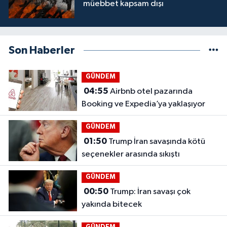
müebbet kapsam dışı
Son Haberler
GÜNDEM
04:55
Airbnb otel pazarında
Booking ve Expedia’ya yaklaşıyor
GÜNDEM
01:50
Trump İran savaşında kötü
seçenekler arasında sıkıştı
GÜNDEM
00:50
Trump: İran savaşı çok
yakında bitecek