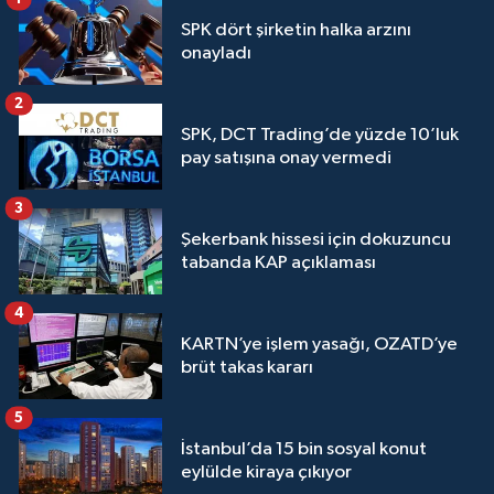
SPK dört şirketin halka arzını
onayladı
2
SPK, DCT Trading’de yüzde 10’luk
pay satışına onay vermedi
3
Şekerbank hissesi için dokuzuncu
tabanda KAP açıklaması
4
KARTN’ye işlem yasağı, OZATD’ye
brüt takas kararı
5
İstanbul’da 15 bin sosyal konut
eylülde kiraya çıkıyor