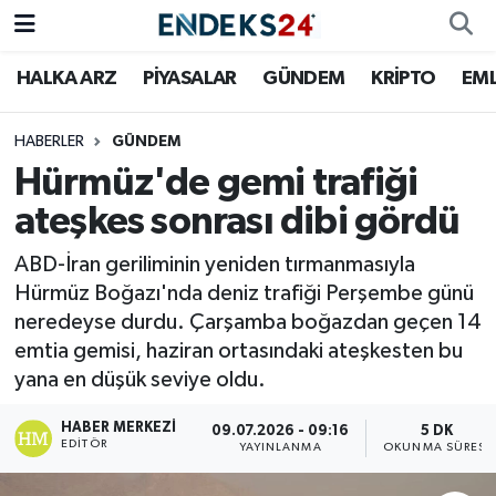
HALKA ARZ
PİYASALAR
GÜNDEM
KRİPTO
EM
EMLAK
Nöbetçi Eczaneler
ENERJİ
Hava Durumu
HABERLER
GÜNDEM
Hürmüz'de gemi trafiği
GÜNDEM
Trafik Durumu
ateşkes sonrası dibi gördü
HALKA ARZ
Süper Lig Puan Durumu ve Fikstür
ABD-İran geriliminin yeniden tırmanmasıyla
Hürmüz Boğazı'nda deniz trafiği Perşembe günü
KRİPTO
Tüm Manşetler
neredeyse durdu. Çarşamba boğazdan geçen 14
emtia gemisi, haziran ortasındaki ateşkesten bu
OTOMOTİV
Son Dakika Haberleri
yana en düşük seviye oldu.
PİYASALAR
Haber Arşivi
HABER MERKEZI
09.07.2026 - 09:16
5 DK
EDITÖR
YAYINLANMA
OKUNMA SÜRESI
SAVUNMA