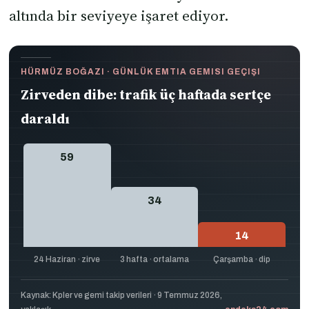
altında bir seviyeye işaret ediyor.
HÜRMÜZ BOĞAZI · GÜNLÜK EMTIA GEMISI GEÇIŞI
Zirveden dibe: trafik üç haftada sertçe
daraldı
59
34
14
24 Haziran · zirve
3 hafta · ortalama
Çarşamba · dip
Kaynak: Kpler ve gemi takip verileri · 9 Temmuz 2026,