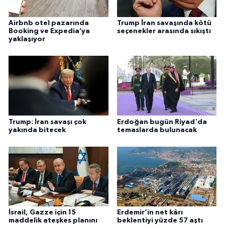
Airbnb otel pazarında
Trump İran savaşında kötü
Booking ve Expedia’ya
seçenekler arasında sıkıştı
yaklaşıyor
Trump: İran savaşı çok
Erdoğan bugün Riyad'da
yakında bitecek
temaslarda bulunacak
İsrail, Gazze için 15
Erdemir’in net kârı
maddelik ateşkes planını
beklentiyi yüzde 57 aştı