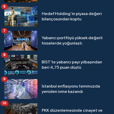
6
Hedef Holding’in piyasa değeri
bilançosundan koptu
7
Yabancı portföyü yüksek değerli
hisselerde yoğunlaştı
8
BİST’te yabancı payı yılbaşından
beri 4,75 puan düştü
9
İstanbul enflasyonu temmuzda
yeniden ivme kazandı
10
PKK düzenlemesinde cinayet ve