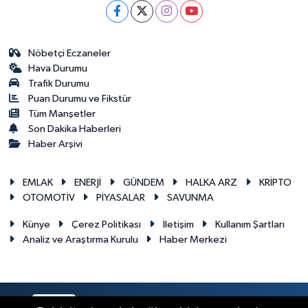
Nöbetçi Eczaneler
Hava Durumu
Trafik Durumu
Puan Durumu ve Fikstür
Tüm Manşetler
Son Dakika Haberleri
Haber Arşivi
EMLAK
ENERJİ
GÜNDEM
HALKA ARZ
KRİPTO
OTOMOTİV
PİYASALAR
SAVUNMA
Künye
Çerez Politikası
İletişim
Kullanım Şartları
Analiz ve Araştırma Kurulu
Haber Merkezi
RSS
Copyright © 2026. Her hakkı saklıdır.