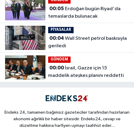
GÜNDEM
00:05
Erdoğan bugün Riyad'da
temaslarda bulunacak
PİYASALAR
00:04
Wall Street petrol baskısıyla
geriledi
GÜNDEM
00:00
İsrail, Gazze için 15
maddelik ateşkes planını reddetti
Endeks 24, tamamen bağımsız gazeteciler tarafından hazırlanan
ekonomi ağırlıklı bir haber sitesidir. Endeks24, cevap ve
düzeltme hakkına harfiyen uymayı taahhüt eder...