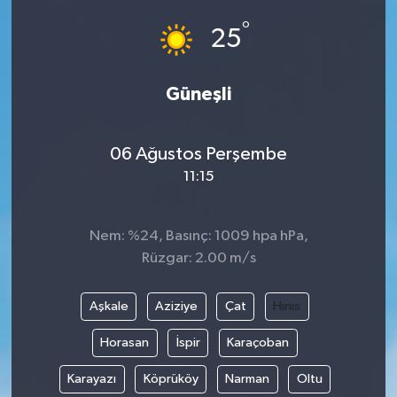
°
25
Güneşli
06 Ağustos Perşembe
11:15
Nem: %24, Basınç: 1009 hpa hPa,
Rüzgar: 2.00 m/s
Aşkale
Aziziye
Çat
Hınıs
Horasan
İspir
Karaçoban
Karayazı
Köprüköy
Narman
Oltu