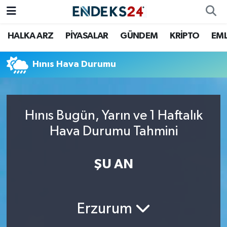
HALKA ARZ
PİYASALAR
GÜNDEM
KRİPTO
EM
EMLAK
Nöbetçi Eczaneler
ENERJİ
Hava Durumu
Hınıs Hava Durumu
GÜNDEM
Trafik Durumu
Hınıs Bugün, Yarın ve 1 Haftalık
HALKA ARZ
Süper Lig Puan Durumu ve Fikstür
Hava Durumu Tahmini
KRİPTO
Tüm Manşetler
ŞU AN
OTOMOTİV
Son Dakika Haberleri
PİYASALAR
Haber Arşivi
Erzurum
SAVUNMA