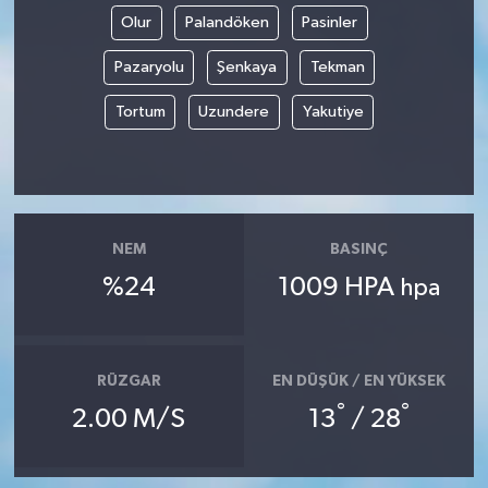
Olur
Palandöken
Pasinler
Pazaryolu
Şenkaya
Tekman
Tortum
Uzundere
Yakutiye
NEM
BASINÇ
%24
1009 HPA
hpa
RÜZGAR
EN DÜŞÜK / EN YÜKSEK
°
°
2.00 M/S
13
/ 28