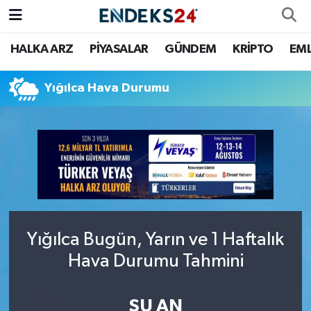
HALKA ARZ
PİYASALAR
GÜNDEM
KRİPTO
EM
EMLAK
Nöbetçi Eczaneler
ENERJİ
Hava Durumu
Yığılca Hava Durumu
GÜNDEM
Trafik Durumu
HALKA ARZ
Süper Lig Puan Durumu ve Fikstür
KRİPTO
Tüm Manşetler
OTOMOTİV
Son Dakika Haberleri
Yığılca Bugün, Yarın ve 1 Haftalık
Hava Durumu Tahmini
PİYASALAR
Haber Arşivi
SAVUNMA
ŞU AN