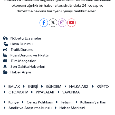
ekonomi ağırlıklı bir haber sitesidir. Endeks24, cevap ve
düzeltme hakkına harfiyen uymayı taahhüt eder...
Nöbetçi Eczaneler
Hava Durumu
Trafik Durumu
Puan Durumu ve Fikstür
Tüm Manşetler
Son Dakika Haberleri
Haber Arşivi
EMLAK
ENERJİ
GÜNDEM
HALKA ARZ
KRİPTO
OTOMOTİV
PİYASALAR
SAVUNMA
Künye
Çerez Politikası
İletişim
Kullanım Şartları
Analiz ve Araştırma Kurulu
Haber Merkezi