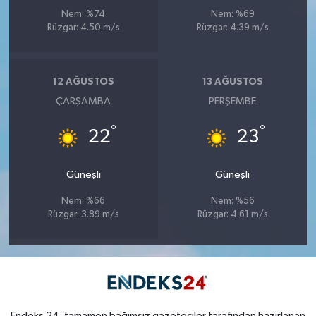
Nem: %74
Nem: %69
Rüzgar: 4.50 m/s
Rüzgar: 4.39 m/s
12 AĞUSTOS
13 AĞUSTOS
ÇARŞAMBA
PERŞEMBE
°
°
22
23
Güneşli
Güneşli
Nem: %66
Nem: %56
Rüzgar: 3.89 m/s
Rüzgar: 4.61 m/s
Endeks 24, tamamen bağımsız gazeteciler tarafından hazırlanan