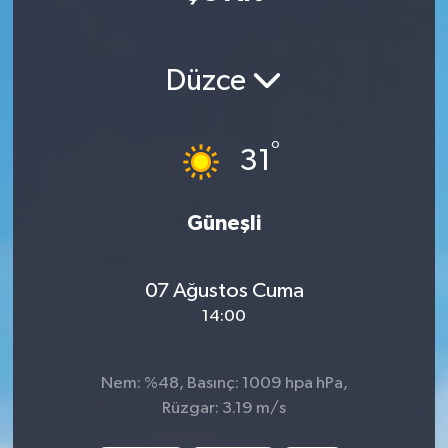
Düzce
°
31
Güneşli
07 Ağustos Cuma
14:00
Nem: %48, Basınç: 1009 hpa hPa,
Rüzgar: 3.19 m/s