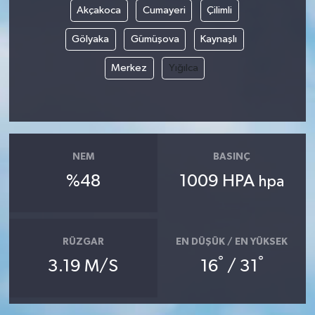
Akçakoca
Cumayeri
Çilimli
Gölyaka
Gümüşova
Kaynaşlı
Merkez
Yığılca
NEM
BASINÇ
%48
1009 HPA
hpa
RÜZGAR
EN DÜŞÜK / EN YÜKSEK
°
°
3.19 M/S
16
/ 31