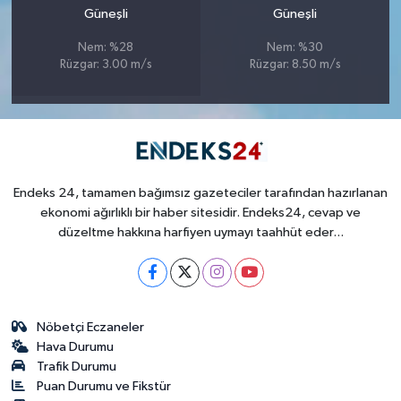
Güneşli
Güneşli
Nem: %28
Nem: %30
Rüzgar: 3.00 m/s
Rüzgar: 8.50 m/s
Endeks 24, tamamen bağımsız gazeteciler tarafından hazırlanan
ekonomi ağırlıklı bir haber sitesidir. Endeks24, cevap ve
düzeltme hakkına harfiyen uymayı taahhüt eder...
Nöbetçi Eczaneler
Hava Durumu
Trafik Durumu
Puan Durumu ve Fikstür