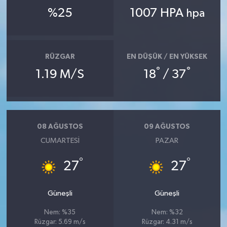
%25
1007 HPA
hpa
RÜZGAR
EN DÜŞÜK / EN YÜKSEK
°
°
1.19 M/S
18
/ 37
08 AĞUSTOS
09 AĞUSTOS
CUMARTESI
PAZAR
°
°
27
27
Güneşli
Güneşli
Nem: %35
Nem: %32
Rüzgar: 5.69 m/s
Rüzgar: 4.31 m/s