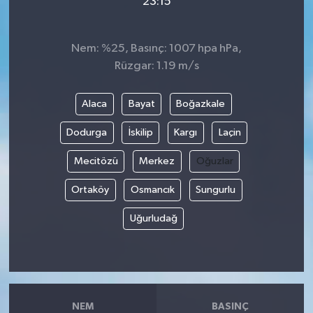
23:15
Nem: %25, Basınç: 1007 hpa hPa,
Rüzgar: 1.19 m/s
Alaca
Bayat
Boğazkale
Dodurga
İskilip
Kargı
Laçin
Mecitözü
Merkez
Oğuzlar
Ortaköy
Osmancık
Sungurlu
Uğurludağ
NEM
BASINÇ