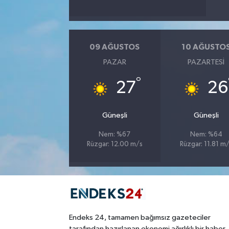
09 AĞUSTOS
10 AĞUSTO
PAZAR
PAZARTESI
°
27
26
Güneşli
Güneşli
Nem: %67
Nem: %64
Rüzgar: 12.00 m/s
Rüzgar: 11.81 m
Endeks 24, tamamen bağımsız gazeteciler
tarafından hazırlanan ekonomi ağırlıklı bir haber