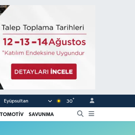
°
Eyüpsultan
30
TOMOTİV
SAVUNMA