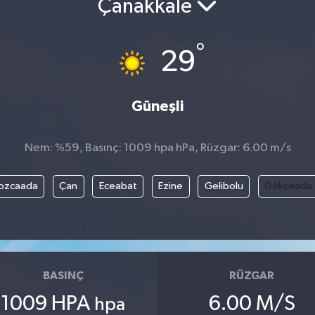
Çanakkale
°
29
Güneşli
Nem: %59, Basınç: 1009 hpa hPa, Rüzgar: 6.00 m/s
ozcaada
Çan
Eceabat
Ezine
Gelibolu
Gökçeada
BASINÇ
RÜZGAR
1009 HPA
6.00 M/S
hpa