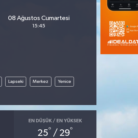
08 Ağustos Cumartesi
15:45
Lapseki
Merkez
Yenice
EN DÜŞÜK / EN YÜKSEK
°
°
25
/ 29