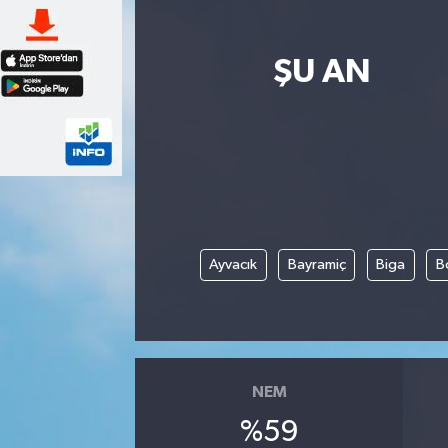
ŞU AN
Ayvacık
Bayramiç
Biga
B
NEM
%59