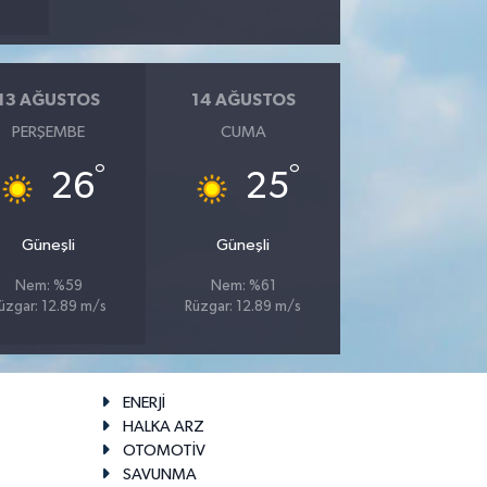
13 AĞUSTOS
14 AĞUSTOS
PERŞEMBE
CUMA
°
°
26
25
Güneşli
Güneşli
Nem: %59
Nem: %61
üzgar: 12.89 m/s
Rüzgar: 12.89 m/s
ENERJİ
HALKA ARZ
OTOMOTİV
SAVUNMA