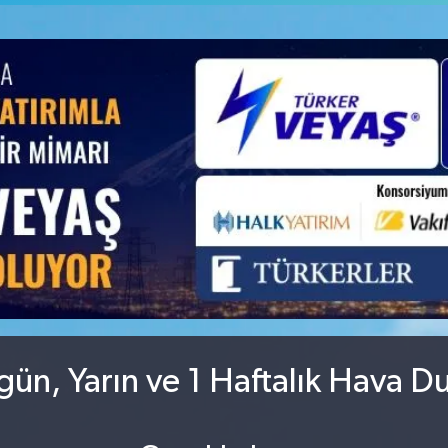
GRAM ALTIN
6660.55
%0.03
BİST100
13.779
%-14
ün, Yarın ve 1 Haftalık Hava D