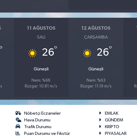
S
11 AĞUSTOS
12 AĞUSTOS
SALI
ÇARŞAMBA
°
°
°
26
26
Güneşli
Güneşli
Nem: %66
Nem: %63
/s
Rüzgar: 10.81 m/s
Rüzgar: 11.19 m/s
R
Nöbetçi Eczaneler
EMLAK
Hava Durumu
GÜNDEM
Trafik Durumu
KRİPTO
Puan Durumu ve Fikstür
PİYASALAR