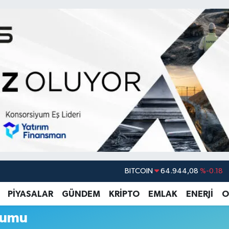
BITCOIN
64.944,08
%-0.18
DOLAR
47,7436
%0.18
PİYASALAR
GÜNDEM
KRİPTO
EMLAK
ENERJİ
O
EURO
55,2510
%0.32
rumu
STERLİN
64,4811
%0.38