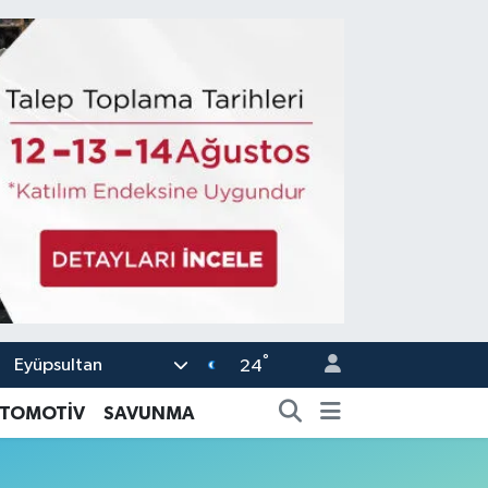
°
Eyüpsultan
24
TOMOTİV
SAVUNMA