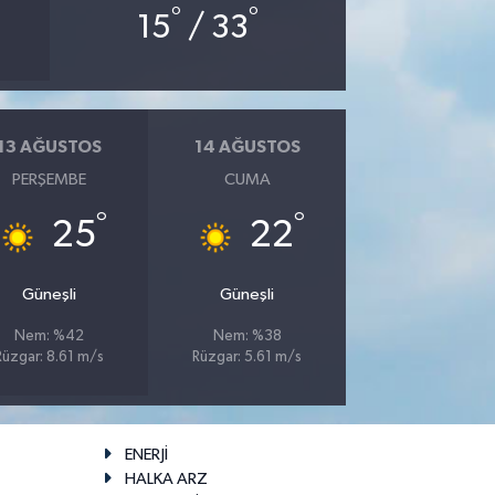
°
°
15
/ 33
13 AĞUSTOS
14 AĞUSTOS
PERŞEMBE
CUMA
°
°
25
22
Güneşli
Güneşli
Nem: %42
Nem: %38
Rüzgar: 8.61 m/s
Rüzgar: 5.61 m/s
ENERJİ
HALKA ARZ