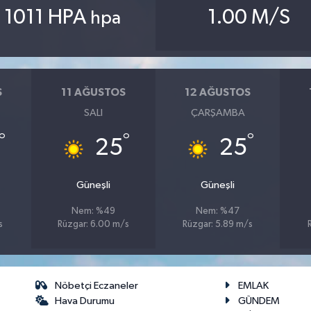
1011 HPA
1.00 M/S
hpa
S
11 AĞUSTOS
12 AĞUSTOS
SALI
ÇARŞAMBA
°
°
°
25
25
Güneşli
Güneşli
Nem: %49
Nem: %47
s
Rüzgar: 6.00 m/s
Rüzgar: 5.89 m/s
Nöbetçi Eczaneler
EMLAK
Hava Durumu
GÜNDEM