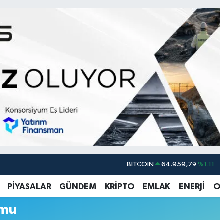
BITCOIN
64.959,79
%1.11
DOLAR
47,7436
%0.18
PİYASALAR
GÜNDEM
KRİPTO
EMLAK
ENERJİ
O
EURO
55,2510
%0.32
umu
STERLİN
64,4811
%0.38