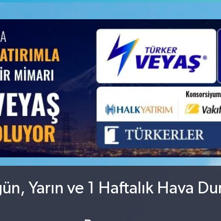
GRAM ALTIN
6660.55
%0.03
BİST100
13.779
%-14
ün, Yarın ve 1 Haftalık Hava D