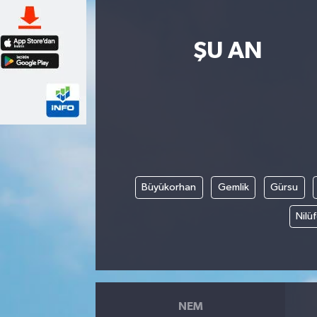
ŞU AN
Büyükorhan
Gemlik
Gürsu
Nilü
NEM