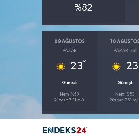
%82
09 AĞUSTOS
10 AĞUSTO
PAZAR
PAZARTESI
°
23
23
Güneşli
Güneşli
Nem: %53
Nem: %53
Rüzgar: 7.31 m/s
Rüzgar: 7.61 m/