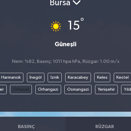
Bursa
°
15
Güneşli
Nem: %82, Basınç: 1011 hpa hPa, Rüzgar: 1.00 m/s
Harmancık
İnegöl
İznik
Karacabey
Keles
Kestel
fer
Orhaneli
Orhangazi
Osmangazi
Yenişehir
Yıld
BASINÇ
RÜZGAR