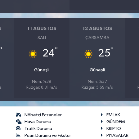
S
11 AĞUSTOS
12 AĞUSTOS
SALI
ÇARŞAMBA
°
°
°
24
25
Güneşli
Güneşli
Nem: %39
Nem: %37
s
Rüzgar: 6.31 m/s
Rüzgar: 5.69 m/s
Nöbetçi Eczaneler
EMLAK
Hava Durumu
GÜNDEM
Trafik Durumu
KRİPTO
Puan Durumu ve Fikstür
PİYASALAR