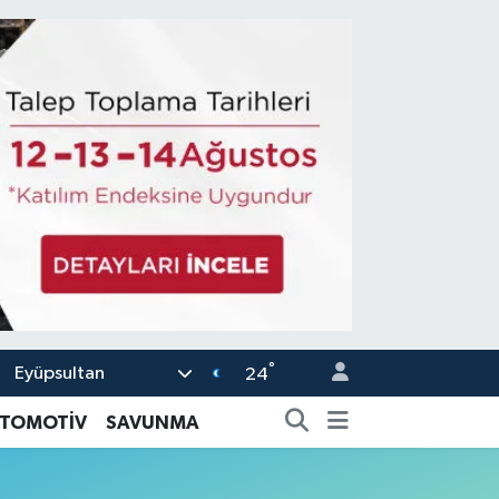
°
Eyüpsultan
24
TOMOTİV
SAVUNMA