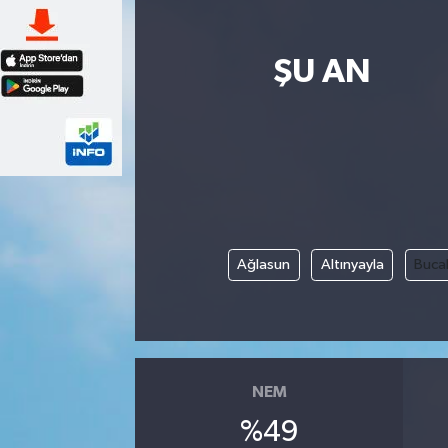
ŞU AN
Ağlasun
Altınyayla
Buca
NEM
%49