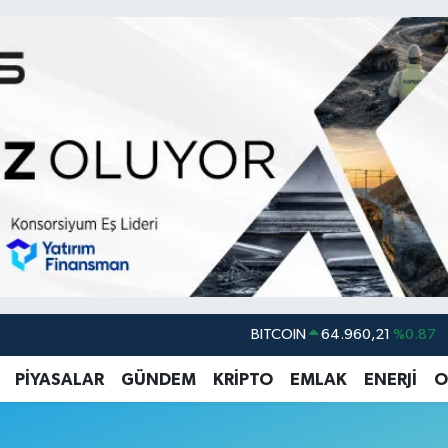
BITCOIN
64.960,21
%0.87
DOLAR
47,7436
%0.18
PİYASALAR
GÜNDEM
KRİPTO
EMLAK
ENERJİ
O
EURO
55,2510
%0.32
u
STERLİN
64,4811
%0.38