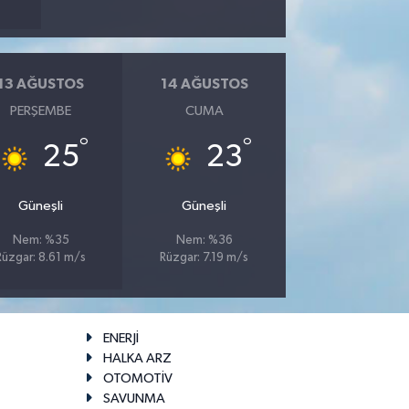
13 AĞUSTOS
14 AĞUSTOS
PERŞEMBE
CUMA
°
°
25
23
Güneşli
Güneşli
Nem: %35
Nem: %36
Rüzgar: 8.61 m/s
Rüzgar: 7.19 m/s
ENERJİ
HALKA ARZ
OTOMOTİV
SAVUNMA