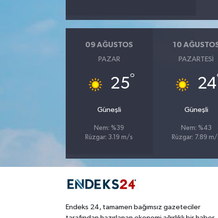
09 AĞUSTOS
10 AĞUSTO
PAZAR
PAZARTESI
°
25
24
Güneşli
Güneşli
Nem: %39
Nem: %43
Rüzgar: 3.19 m/s
Rüzgar: 7.89 m/
Endeks 24, tamamen bağımsız gazeteciler
tarafından hazırlanan ekonomi ağırlıklı bir haber