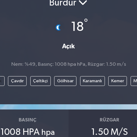
Burdur
°
18
Açık
Nem: %49, Basınç: 1008 hpa hPa, Rüzgar: 1.50 m/s
k
Çavdır
Çeltikçi
Gölhisar
Karamanlı
Kemer
M
BASINÇ
RÜZGAR
1008 HPA
1.50 M/S
hpa