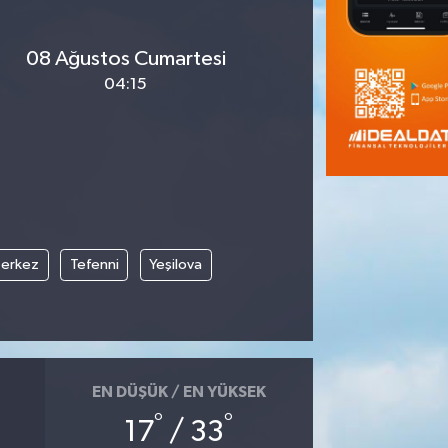
08 Ağustos Cumartesi
04:15
erkez
Tefenni
Yeşilova
EN DÜŞÜK / EN YÜKSEK
°
°
17
/ 33