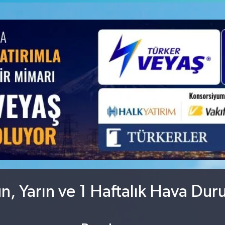
GRAM ALTIN
6660.55
%0.03
BİST100
13.779
%-14
, Yarın ve 1 Haftalık Hava Du