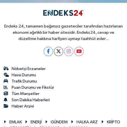
Endeks 24, tamamen bağımsız gazeteciler tarafından hazırlanan
ekonomi ağırlıklı bir haber sitesidir. Endeks24, cevap ve
düzeltme hakkına harfiyen uymayı taahhüt eder...
Nöbetçi Eczaneler
Hava Durumu
Trafik Durumu
Puan Durumu ve Fikstür
Tüm Manşetler
Son Dakika Haberleri
Haber Arşivi
EMLAK
ENERJİ
GÜNDEM
HALKA ARZ
KRİPTO