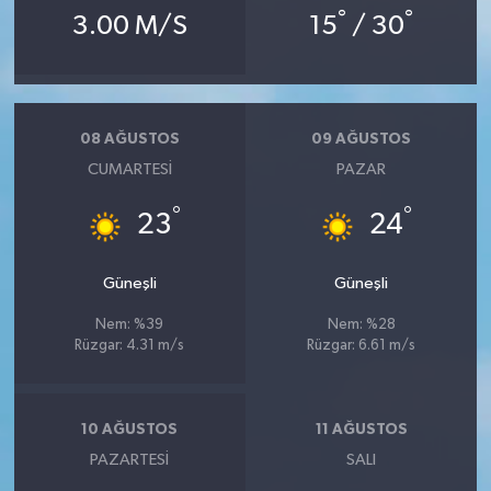
°
°
3.00 M/S
15
/ 30
08 AĞUSTOS
09 AĞUSTOS
CUMARTESI
PAZAR
°
°
23
24
Güneşli
Güneşli
Nem: %39
Nem: %28
Rüzgar: 4.31 m/s
Rüzgar: 6.61 m/s
10 AĞUSTOS
11 AĞUSTOS
PAZARTESI
SALI