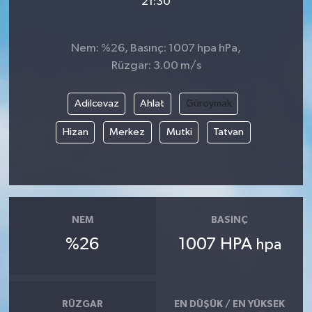
21:30
Nem: %26, Basınç: 1007 hpa hPa,
Rüzgar: 3.00 m/s
Adilcevaz
Ahlat
Güroymak
Hizan
Merkez
Mutki
Tatvan
NEM
BASINÇ
%26
1007 HPA
hpa
RÜZGAR
EN DÜŞÜK / EN YÜKSEK