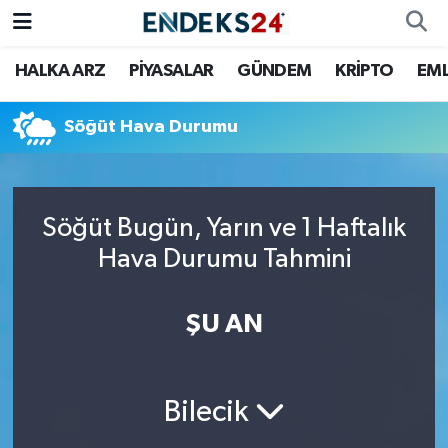
HALKA ARZ
PİYASALAR
GÜNDEM
KRİPTO
EM
EMLAK
Nöbetçi Eczaneler
ENERJİ
Hava Durumu
Söğüt Hava Durumu
GÜNDEM
Trafik Durumu
Söğüt Bugün, Yarın ve 1 Haftalık
HALKA ARZ
Süper Lig Puan Durumu ve Fikstür
Hava Durumu Tahmini
KRİPTO
Tüm Manşetler
ŞU AN
OTOMOTİV
Son Dakika Haberleri
PİYASALAR
Haber Arşivi
Bilecik
SAVUNMA