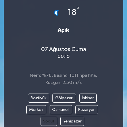
°
18
Açık
07 Ağustos Cuma
00:15
Nem: %78, Basınç: 1011 hpa hPa,
Rüzgar: 2.50 m/s
Bozüyük
Gölpazarı
İnhisar
Merkez
Osmaneli
Pazaryeri
Söğüt
Yenipazar