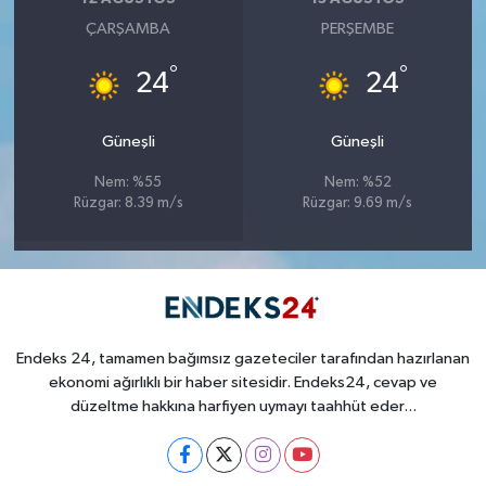
ÇARŞAMBA
PERŞEMBE
°
°
24
24
Güneşli
Güneşli
Nem: %55
Nem: %52
Rüzgar: 8.39 m/s
Rüzgar: 9.69 m/s
Endeks 24, tamamen bağımsız gazeteciler tarafından hazırlanan
ekonomi ağırlıklı bir haber sitesidir. Endeks24, cevap ve
düzeltme hakkına harfiyen uymayı taahhüt eder...