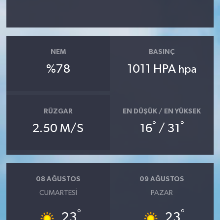
NEM
BASINÇ
%78
1011 HPA
hpa
RÜZGAR
EN DÜŞÜK / EN YÜKSEK
°
°
2.50 M/S
16
/ 31
08 AĞUSTOS
09 AĞUSTOS
CUMARTESI
PAZAR
°
°
23
23