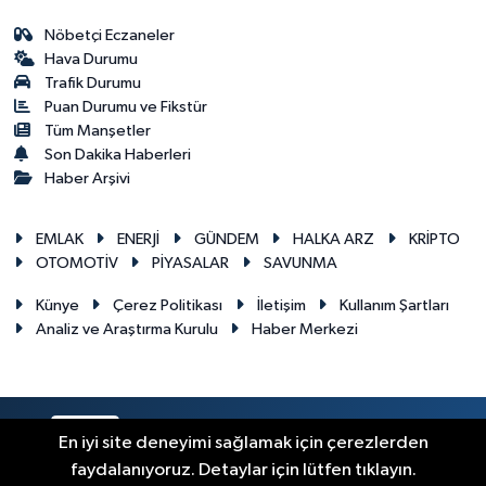
Nöbetçi Eczaneler
Hava Durumu
Trafik Durumu
Puan Durumu ve Fikstür
Tüm Manşetler
Son Dakika Haberleri
Haber Arşivi
EMLAK
ENERJİ
GÜNDEM
HALKA ARZ
KRİPTO
OTOMOTİV
PİYASALAR
SAVUNMA
Künye
Çerez Politikası
İletişim
Kullanım Şartları
Analiz ve Araştırma Kurulu
Haber Merkezi
RSS
Copyright © 2026. Her hakkı saklıdır.
En iyi site deneyimi sağlamak için çerezlerden
faydalanıyoruz. Detaylar için lütfen tıklayın.