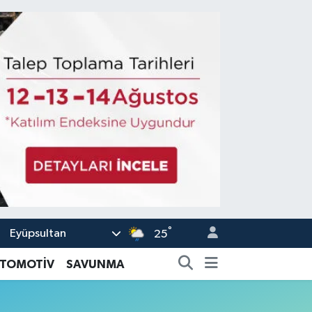
°
Eyüpsultan
25
TOMOTİV
SAVUNMA