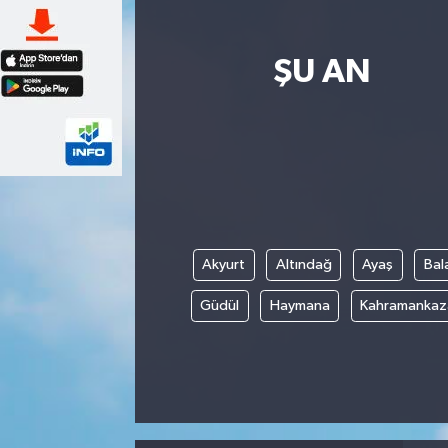
ŞU AN
Akyurt
Altındağ
Ayaş
Bal
Güdül
Haymana
Kahramankaz