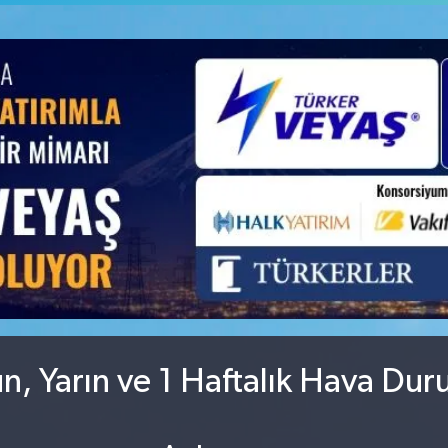
GRAM ALTIN
6660.55
%0
BİST100
13.779
%-14
ün, Yarın ve 1 Haftalık Hava Du