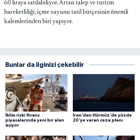
60 liraya satılabiliyor. Artan talep ve turizm
hareketliliği, içme suyunu tatil bütçesinin önemli
kalemlerinden biri yapıyor.
Bunlar da ilginizi çekebilir
İklim riski finans
İran’dan Hürmüz’de yüzde
piyasalarında yeni bir alan
20’ye varan ceza planı
açıyor