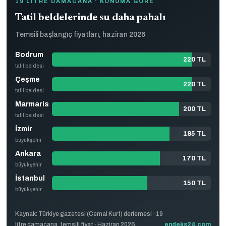
19 LITRE DAMACANA · KONUMA GÖRE
Tatil beldelerinde su daha pahalı
Temsili başlangıç fiyatları, haziran 2026
Bodrum
220 TL
tatil beldesi
Çeşme
220 TL
tatil beldesi
Marmaris
200 TL
tatil beldesi
İzmir
185 TL
büyükşehir
Ankara
170 TL
büyükşehir
İstanbul
150 TL
büyükşehir
Kaynak: Türkiye gazetesi (Cemal Kurt) derlemesi · 19
litre damacana, temsili fiyat · Haziran 2026
endeks24.com