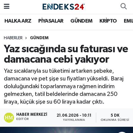
HALKA ARZ
PİYASALAR
GÜNDEM
KRİPTO
EM
EMLAK
Nöbetçi Eczaneler
ENERJİ
Hava Durumu
HABERLER
GÜNDEM
Yaz sıcağında su faturası ve
GÜNDEM
Trafik Durumu
damacana cebi yakıyor
HALKA ARZ
Süper Lig Puan Durumu ve Fikstür
Yaz sıcaklarıyla su tüketimi artarken şebeke,
damacana ve pet şişe su fiyatları yükseldi. Baraj
KRİPTO
Tüm Manşetler
doluluğundaki toparlanmaya rağmen indirim
gelmezken, tatil beldelerinde damacana 250
OTOMOTİV
Son Dakika Haberleri
liraya, küçük şişe su 60 liraya kadar çıktı.
PİYASALAR
Haber Arşivi
HABER MERKEZI
21.06.2026 - 10:11
5 DK
EDITÖR
YAYINLANMA
OKUNMA SÜRESI
SAVUNMA