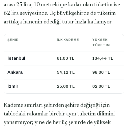
arası 25 lira, 10 metreküpe kadar olan tüketim ise
62 lira seviyesinde. Üç büyükşehirde de tüketim
arttıkça hanenin ödediği tutar hızla katlanıyor.
ŞEHIR
İLK KADEME
YÜKSEK
TÜKETIM
İstanbul
61,00 TL
134,44 TL
Ankara
54,12 TL
98,00 TL
İzmir
25,00 TL
62,00 TL
Kademe sınırları şehirden şehire değiştiği için
tablodaki rakamlar birebir aynı tüketim dilimini
yansıtmıyor; yine de her üç şehirde de yüksek