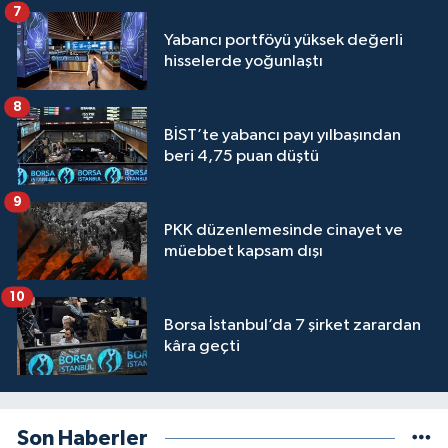
7
Yabancı portföyü yüksek değerli
hisselerde yoğunlaştı
8
BİST’te yabancı payı yılbaşından
beri 4,75 puan düştü
9
PKK düzenlemesinde cinayet ve
müebbet kapsam dışı
10
Borsa İstanbul’da 7 şirket zarardan
kâra geçti
Son Haberler