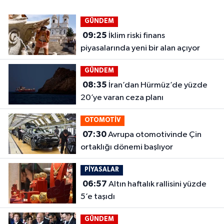
GÜNDEM
09:25
İklim riski finans
piyasalarında yeni bir alan açıyor
GÜNDEM
08:35
İran’dan Hürmüz’de yüzde
20’ye varan ceza planı
OTOMOTİV
07:30
Avrupa otomotivinde Çin
ortaklığı dönemi başlıyor
PİYASALAR
06:57
Altın haftalık rallisini yüzde
5’e taşıdı
GÜNDEM