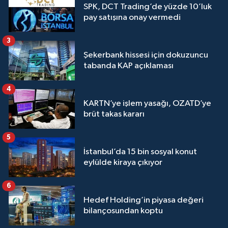
SPK, DCT Trading’de yüzde 10’luk
pay satışına onay vermedi
3
Şekerbank hissesi için dokuzuncu
tabanda KAP açıklaması
4
KARTN’ye işlem yasağı, OZATD’ye
brüt takas kararı
5
İstanbul’da 15 bin sosyal konut
eylülde kiraya çıkıyor
6
Hedef Holding’in piyasa değeri
bilançosundan koptu