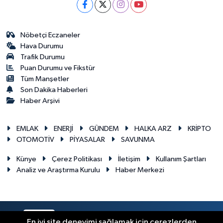
Nöbetçi Eczaneler
Hava Durumu
Trafik Durumu
Puan Durumu ve Fikstür
Tüm Manşetler
Son Dakika Haberleri
Haber Arşivi
EMLAK
ENERJİ
GÜNDEM
HALKA ARZ
KRİPTO
OTOMOTİV
PİYASALAR
SAVUNMA
Künye
Çerez Politikası
İletişim
Kullanım Şartları
Analiz ve Araştırma Kurulu
Haber Merkezi
RSS
Copyright © 2026. Her hakkı saklıdır.
En iyi site deneyimi sağlamak için çerezlerden