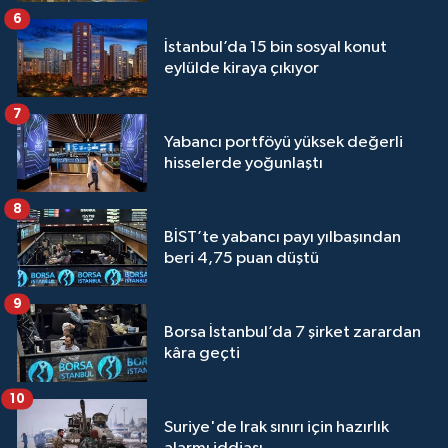
6
İstanbul’da 15 bin sosyal konut
eylülde kiraya çıkıyor
7
Yabancı portföyü yüksek değerli
hisselerde yoğunlaştı
8
BİST’te yabancı payı yılbaşından
beri 4,75 puan düştü
9
Borsa İstanbul’da 7 şirket zarardan
kâra geçti
10
Suriye'de Irak sınırı için hazırlık