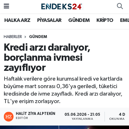
HALKA ARZ
PİYASALAR
GÜNDEM
KRİPTO
EM
EMLAK
Nöbetçi Eczaneler
ENERJİ
Hava Durumu
HABERLER
GÜNDEM
Kredi arzı daralıyor,
GÜNDEM
Trafik Durumu
borçlanma ivmesi
zayıflıyor
HALKA ARZ
Süper Lig Puan Durumu ve Fikstür
Haftalık verilere göre kurumsal kredi ve kartlarda
KRİPTO
Tüm Manşetler
büyüme mart sonrası 0,36'ya geriledi, tüketici
kredisinde de ivme zayıfladı. Kredi arzı daralıyor,
OTOMOTİV
Son Dakika Haberleri
TL'ye erişim zorlaşıyor.
PİYASALAR
Haber Arşivi
HALIT ZIYA ALPTEKIN
05.06.2026 - 21:05
4 DK
EDITÖR
YAYINLANMA
OKUNMA SÜ
SAVUNMA