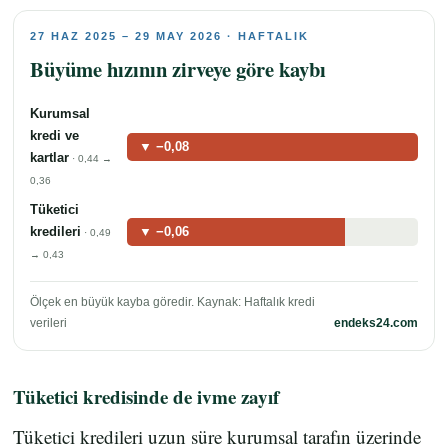
27 HAZ 2025 – 29 MAY 2026 · HAFTALIK
Büyüme hızının zirveye göre kaybı
Kurumsal
kredi ve
▼ −0,08
kartlar
· 0,44 →
0,36
Tüketici
kredileri
▼ −0,06
· 0,49
→ 0,43
Ölçek en büyük kayba göredir. Kaynak: Haftalık kredi
verileri
endeks24.com
Tüketici kredisinde de ivme zayıf
Tüketici kredileri uzun süre kurumsal tarafın üzerinde