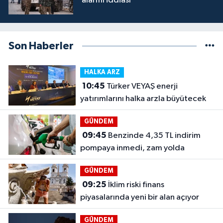
alarmı iddiası
Son Haberler
HALKA ARZ
10:45
Türker VEYAŞ enerji
yatırımlarını halka arzla büyütecek
GÜNDEM
09:45
Benzinde 4,35 TL indirim
pompaya inmedi, zam yolda
GÜNDEM
09:25
İklim riski finans
piyasalarında yeni bir alan açıyor
GÜNDEM