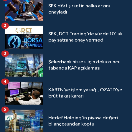
SPK dört şirketin halka arzını
onayladı
2
SPK, DCT Trading’de yüzde 10’luk
pay satışına onay vermedi
3
Şekerbank hissesi için dokuzuncu
tabanda KAP açıklaması
4
KARTN’ye işlem yasağı, OZATD’ye
brüt takas kararı
5
Hedef Holding’in piyasa değeri
bilançosundan koptu