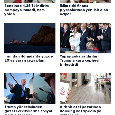
Benzinde 4,35 TL indirim
İklim riski finans
pompaya inmedi, zam
piyasalarında yeni bir alan
yolda
açıyor
İran’dan Hürmüz’de yüzde
Yapay zekâ saldırıları
20’ye varan ceza planı
Trump’a karşı cepheyi
birleştirdi
Trump yönetiminden
Airbnb otel pazarında
gazeteci vizelerine sosyal
Booking ve Expedia’ya