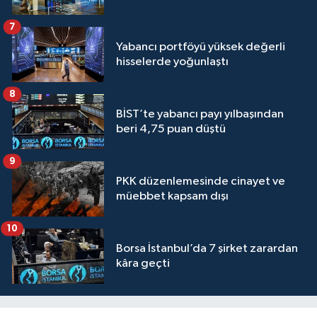
7
Yabancı portföyü yüksek değerli
hisselerde yoğunlaştı
8
BİST’te yabancı payı yılbaşından
beri 4,75 puan düştü
9
PKK düzenlemesinde cinayet ve
müebbet kapsam dışı
10
Borsa İstanbul’da 7 şirket zarardan
kâra geçti