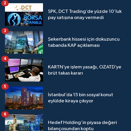
2
SPK, DCT Trading’de yüzde 10’luk
pay satışına onay vermedi
3
Şekerbank hissesi için dokuzuncu
tabanda KAP açıklaması
4
KARTN’ye işlem yasağı, OZATD’ye
brüt takas kararı
5
İstanbul’da 15 bin sosyal konut
eylülde kiraya çıkıyor
6
Hedef Holding’in piyasa değeri
bilançosundan koptu