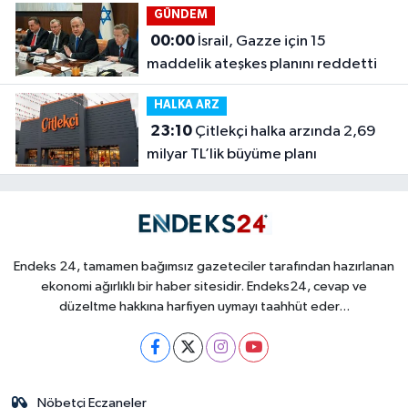
GÜNDEM
00:00
İsrail, Gazze için 15
maddelik ateşkes planını reddetti
HALKA ARZ
23:10
Çitlekçi halka arzında 2,69
milyar TL’lik büyüme planı
Endeks 24, tamamen bağımsız gazeteciler tarafından hazırlanan
ekonomi ağırlıklı bir haber sitesidir. Endeks24, cevap ve
düzeltme hakkına harfiyen uymayı taahhüt eder...
Nöbetçi Eczaneler