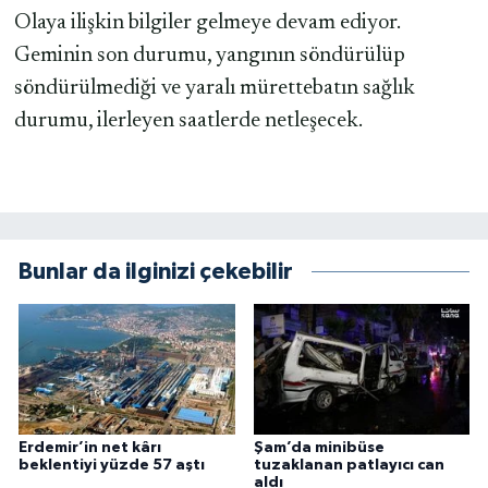
Olaya ilişkin bilgiler gelmeye devam ediyor.
Geminin son durumu, yangının söndürülüp
söndürülmediği ve yaralı mürettebatın sağlık
durumu, ilerleyen saatlerde netleşecek.
Bunlar da ilginizi çekebilir
Erdemir’in net kârı
Şam’da minibüse
beklentiyi yüzde 57 aştı
tuzaklanan patlayıcı can
aldı