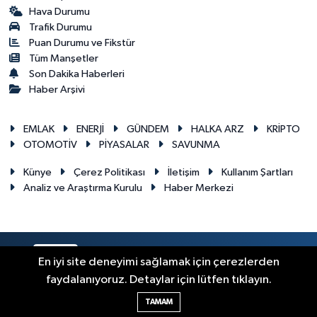
Hava Durumu
Trafik Durumu
Puan Durumu ve Fikstür
Tüm Manşetler
Son Dakika Haberleri
Haber Arşivi
EMLAK
ENERJİ
GÜNDEM
HALKA ARZ
KRİPTO
OTOMOTİV
PİYASALAR
SAVUNMA
Künye
Çerez Politikası
İletişim
Kullanım Şartları
Analiz ve Araştırma Kurulu
Haber Merkezi
RSS
Copyright © 2026. Her hakkı saklıdır.
En iyi site deneyimi sağlamak için çerezlerden
faydalanıyoruz. Detaylar için lütfen tıklayın.
Haber Yazılımı:
TE Bilişim
TAMAM