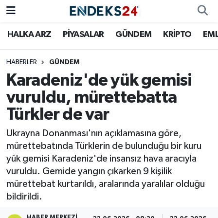
HALKA ARZ
PİYASALAR
GÜNDEM
KRİPTO
EM
EMLAK
Nöbetçi Eczaneler
ENERJİ
Hava Durumu
HABERLER
GÜNDEM
Karadeniz'de yük gemisi
GÜNDEM
Trafik Durumu
vuruldu, mürettebatta
Türkler de var
HALKA ARZ
Süper Lig Puan Durumu ve Fikstür
Ukrayna Donanması'nın açıklamasına göre,
KRİPTO
Tüm Manşetler
mürettebatında Türklerin de bulunduğu bir kuru
yük gemisi Karadeniz'de insansız hava aracıyla
OTOMOTİV
Son Dakika Haberleri
vuruldu. Gemide yangın çıkarken 9 kişilik
mürettebat kurtarıldı, aralarında yaralılar olduğu
PİYASALAR
Haber Arşivi
bildirildi.
SAVUNMA
HABER MERKEZI