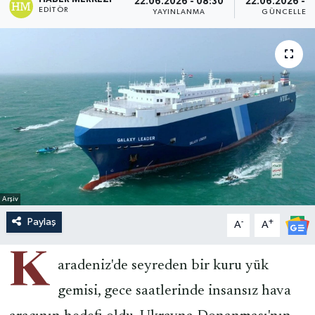
22.06.2026 - 08:30
22.06.2026 - 
EDITÖR
YAYINLANMA
GÜNCELLEM
Arşiv
Paylaş
-
+
A
A
K
aradeniz'de seyreden bir kuru yük
gemisi, gece saatlerinde insansız hava