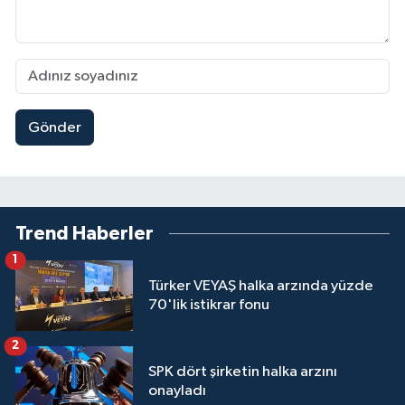
Gönder
Trend Haberler
1
Türker VEYAŞ halka arzında yüzde
70'lik istikrar fonu
2
SPK dört şirketin halka arzını
onayladı