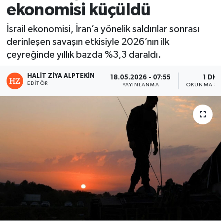
ekonomisi küçüldü
İsrail ekonomisi, İran’a yönelik saldırılar sonrası
derinleşen savaşın etkisiyle 2026’nın ilk
çeyreğinde yıllık bazda %3,3 daraldı.
HALIT ZIYA ALPTEKIN
18.05.2026 - 07:55
1 DK
EDITÖR
YAYINLANMA
OKUNMA SÜ