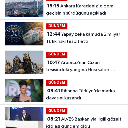
15:15
Ankara Karadeniz'e gemi
geçişinin sürdüğünü açıkladı
GÜNDEM
12:44
Yapay zeka kamuda 2 milyar
TL’lik riski tespit etti
GÜNDEM
10:47
Aramco’nun Cizan
tesisindeki yangına Husi saldırı
iddiası
GÜNDEM
09:41
Rihanna Türkiye’de marka
davasını kazandı
GÜNDEM
08:21
ALVES Başkanıyla ilgili gözaltı
iddiası gündem oldu