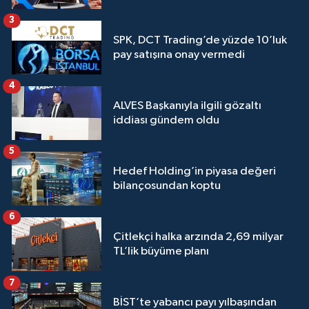
3
SPK, DCT Trading’de yüzde 10’luk
pay satışına onay vermedi
4
ALVES Başkanıyla ilgili gözaltı
iddiası gündem oldu
5
Hedef Holding’in piyasa değeri
bilançosundan koptu
6
Çitlekçi halka arzında 2,69 milyar
TL’lik büyüme planı
7
BİST’te yabancı payı yılbaşından