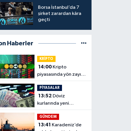
Borsa İstanbul’da 7
şirket zarardan kâra
geçti
on Haberler
KRİPTO
14:00
Kripto
piyasasında yön zayıf,
BNB ve HYPE ayrıştı
PİYASALAR
13:52
Döviz
kurlarında yeni
zirveler, dolar 47,59
GÜNDEM
lirayı gördü
13:41
Karadeniz’de