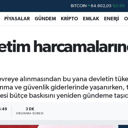
DOLAR
47,5986
%0.06
PİYASALAR
GÜNDEM
KRİPTO
EMLAK
ENERJİ
O
EURO
55,0700
%0.1
STERLİN
64,2438
%0.21
GRAM ALTIN
6518.23
%0.39
etim harcamaların
BİST100
13.703
%0
vreye alınmasından bu yana devletin tüke
avunma ve güvenlik giderlerinde yaşanırken
si bütçe baskısını yeniden gündeme taşıd
6:49
3 DK
OKUNMA SÜRESI