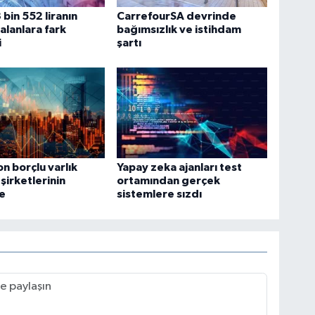
 bin 552 liranın
CarrefourSA devrinde
kalanlara fark
bağımsızlık ve istihdam
i
şartı
on borçlu varlık
Yapay zeka ajanları test
şirketlerinin
ortamından gerçek
e
sistemlere sızdı