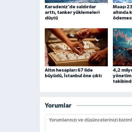
Karadeniz’de saldırılar
Maaşı 23
arttı, tanker yüklemeleri
altında 
düştü
ödemes
Altın hesapları 67 ilde
4,2 mily
büyüdü, İstanbul öne çıktı
yönetim 
takibind
Yorumlar