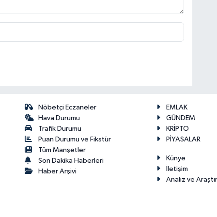
Nöbetçi Eczaneler
EMLAK
Hava Durumu
GÜNDEM
Trafik Durumu
KRİPTO
Puan Durumu ve Fikstür
PİYASALAR
Tüm Manşetler
Künye
Son Dakika Haberleri
İletişim
Haber Arşivi
Analiz ve Araştı