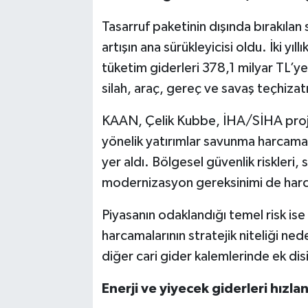
Tasarruf paketinin dışında bırakıla
artışın ana sürükleyicisi oldu. İki y
tüketim giderleri 378,1 milyar TL’ye
silah, araç, gereç ve savaş teçhizatı
KAAN, Çelik Kubbe, İHA/SİHA projel
yönelik yatırımlar savunma harcamala
yer aldı. Bölgesel güvenlik riskleri,
modernizasyon gereksinimi de harc
Piyasanın odaklandığı temel risk i
harcamalarının stratejik niteliği ne
diğer cari gider kalemlerinde ek disip
Enerji ve yiyecek giderleri hızla