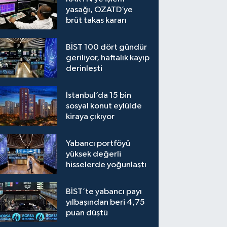
yasağı, OZATD’ye
brüt takas kararı
BİST 100 dört gündür
geriliyor, haftalık kayıp
derinleşti
İstanbul’da 15 bin
sosyal konut eylülde
kiraya çıkıyor
Yabancı portföyü
yüksek değerli
hisselerde yoğunlaştı
BİST’te yabancı payı
yılbaşından beri 4,75
puan düştü