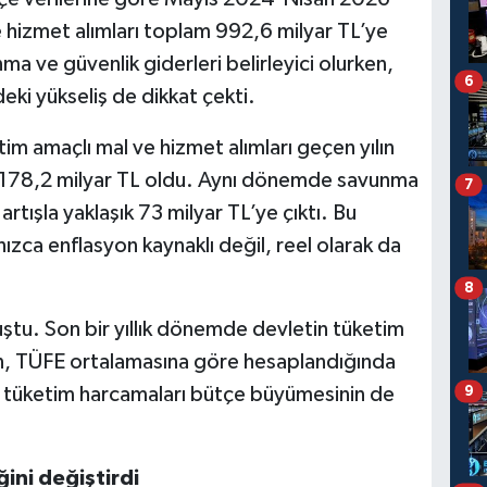
hizmet alımları toplam 992,6 milyar TL’ye
ma ve güvenlik giderleri belirleyici olurken,
6
eki yükseliş de dikkat çekti.
etim amaçlı mal ve hizmet alımları geçen yılın
 178,2 milyar TL oldu. Aynı dönemde savunma
7
rtışla yaklaşık 73 milyar TL’ye çıktı. Bu
nızca enflasyon kaynaklı değil, reel olarak da
8
luştu. Son bir yıllık dönemde devletin tüketim
en, TÜFE ortalamasına göre hesaplandığında
u tüketim harcamaları bütçe büyümesinin de
9
ini değiştirdi