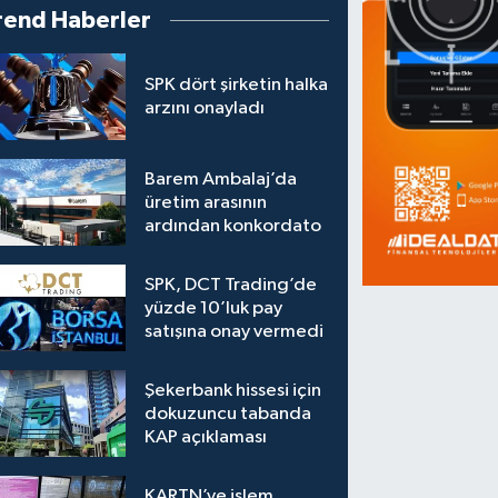
rend Haberler
SPK dört şirketin halka
arzını onayladı
Barem Ambalaj’da
üretim arasının
ardından konkordato
SPK, DCT Trading’de
yüzde 10’luk pay
satışına onay vermedi
Şekerbank hissesi için
dokuzuncu tabanda
KAP açıklaması
KARTN’ye işlem