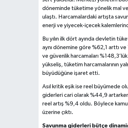
döneminde tüketime yönelik mal ve 
ulaştı. Harcamalardaki artışta savun
enerji ve yiyecek-içecek kalemlerind
Bu yılın ilk dört ayında devletin tük
aynı dönemine göre %62,1 arttı ve
ve güvenlik harcamaları %148,3’lük a
yükseliş, tüketim harcamalarının yal
büyüdüğüne işaret etti.
Asıl kritik eşik ise reel büyümede o
giderleri cari olarak %44,9 artark
reel artış %9,4 oldu. Böylece kam
üzerine çıktı.
Savunma giderleri bütçe dinamiğ