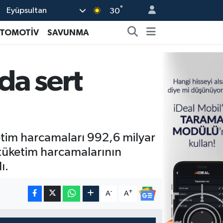
°
Eyüpsultan
30
TOMOTİV
SAVUNMA
da sert
tim harcamaları 992,6 milyar
, tüketim harcamalarının
ı.
-
+
A
A