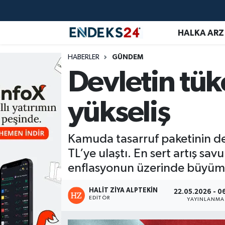
HALKA ARZ
EMLAK
Nöbetçi Eczaneler
HABERLER
GÜNDEM
ENERJİ
Hava Durumu
Devletin tük
GÜNDEM
Trafik Durumu
yükseliş
HALKA ARZ
Süper Lig Puan Durumu ve Fikstür
Kamuda tasarruf paketinin de
KRİPTO
Tüm Manşetler
TL’ye ulaştı. En sert artış s
OTOMOTİV
Son Dakika Haberleri
enflasyonun üzerinde büyüme
PİYASALAR
Haber Arşivi
HALIT ZIYA ALPTEKIN
22.05.2026 - 0
EDITÖR
YAYINLANMA
SAVUNMA