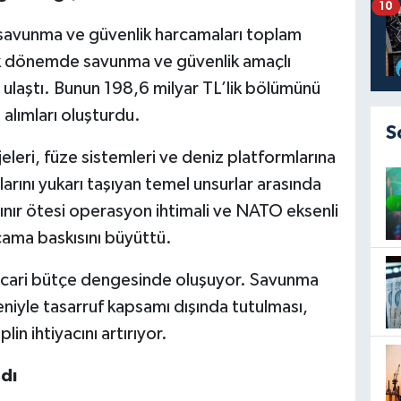
10
n savunma ve güvenlik harcamaları toplam
ıllık dönemde savunma ve güvenlik amaçlı
 ulaştı. Bunun 198,6 milyar TL’lik bölümünü
 alımları oluşturdu.
S
eri, füze sistemleri ve deniz platformlarına
rını yukarı taşıyan temel unsurlar arasında
 sınır ötesi operasyon ihtimali ve NATO eksenli
ama baskısını büyüttü.
se cari bütçe dengesinde oluşuyor. Savunma
deniyle tasarruf kapsamı dışında tutulması,
lin ihtiyacını artırıyor.
ndı