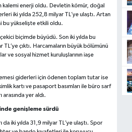
 kalemi enerji oldu. Devletin kömür, doğal
rleri iki yılda 252,8 milyar TL’ye ulaştı. Artan
i bu yükselişte etkili oldu.
 çekici biçimde büyüdü. Son iki yılda bu
r TL’ye çıktı. Harcamaların büyük bölümünü
ullar ve sosyal hizmet kuruluşlarının iaşe
emesi giderleri için ödenen toplam tutar ise
kimlik kartı ve pasaport basımları ile büro sarf
 arasında yer aldı.
rinde genişleme sürdü
da iki yılda 31,9 milyar TL’ye ulaştı. Spor
ter ve bando kıyafetleri ile koruyucu