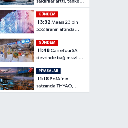
saldırılar arttı, tanker
yüklemeleri düştü
GÜNDEM
13:32
Maaşı 23 bin
552 liranın altında
kalanlara fark ödemesi
GÜNDEM
11:48
CarrefourSA
devrinde bağımsızlık
ve istihdam şartı
PİYASALAR
11:18
BofA'nın
satışında THYAO,
alımında TUPRS öne
çıktı