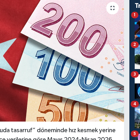
T
1
2
3
4
muda tasarruf” döneminde hız kesmek yerine
5
tçe verilerine göre Mayıs 2024-Nisan 2026