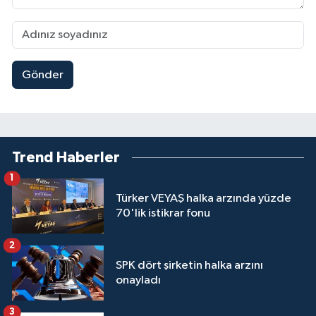
Gönder
Trend Haberler
1
Türker VEYAŞ halka arzında yüzde
70'lik istikrar fonu
2
SPK dört şirketin halka arzını
onayladı
3