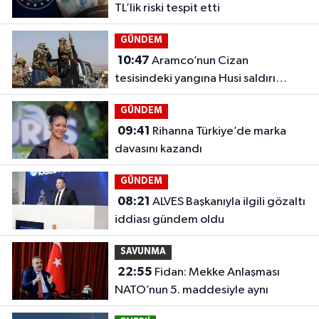
TL’lik riski tespit etti
GÜNDEM
10:47
Aramco’nun Cizan
tesisindeki yangına Husi saldırı
iddiası
GÜNDEM
09:41
Rihanna Türkiye’de marka
davasını kazandı
GÜNDEM
08:21
ALVES Başkanıyla ilgili gözaltı
iddiası gündem oldu
SAVUNMA
22:55
Fidan: Mekke Anlaşması
NATO’nun 5. maddesiyle aynı