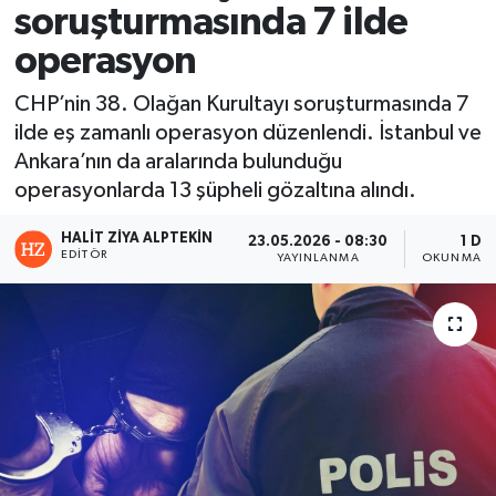
soruşturmasında 7 ilde
operasyon
CHP’nin 38. Olağan Kurultayı soruşturmasında 7
ilde eş zamanlı operasyon düzenlendi. İstanbul ve
Ankara’nın da aralarında bulunduğu
operasyonlarda 13 şüpheli gözaltına alındı.
HALIT ZIYA ALPTEKIN
23.05.2026 - 08:30
1 DK
EDITÖR
YAYINLANMA
OKUNMA S