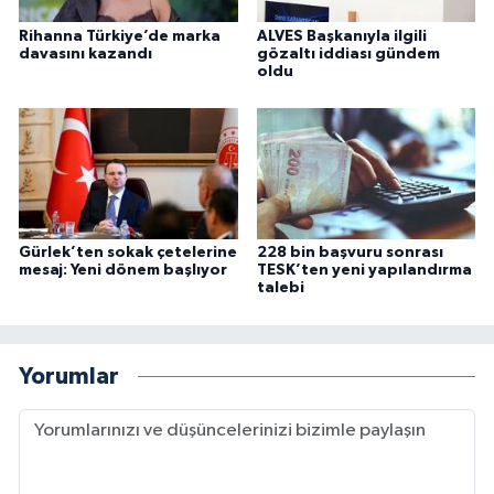
Rihanna Türkiye’de marka
ALVES Başkanıyla ilgili
davasını kazandı
gözaltı iddiası gündem
oldu
Gürlek’ten sokak çetelerine
228 bin başvuru sonrası
mesaj: Yeni dönem başlıyor
TESK’ten yeni yapılandırma
talebi
Yorumlar