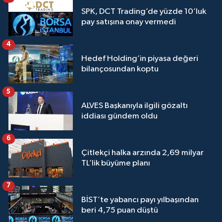
SPK, DCT Trading’de yüzde 10’luk
pay satışına onay vermedi
4
Hedef Holding’in piyasa değeri
bilançosundan koptu
5
ALVES Başkanıyla ilgili gözaltı
iddiası gündem oldu
6
Çitlekçi halka arzında 2,69 milyar
TL’lik büyüme planı
7
BİST’te yabancı payı yılbaşından
beri 4,75 puan düştü