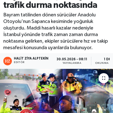
trafik durma noktasında
Bayram tatilinden dönen sürücüler Anadolu
Otoyolu'nun Sapanca kesiminde yoğunluk
oluşturdu. Maddi hasarlı kazalar nedeniyle
İstanbul yönünde trafik zaman zaman durma
noktasına gelirken, ekipler sürücülere hız ve takip
mesafesi konusunda uyarılarda bulunuyor.
HALIT ZIYA ALPTEKIN
30.05.2026 - 08:11
1 DK
EDITÖR
YAYINLANMA
OKUNMA SÜ