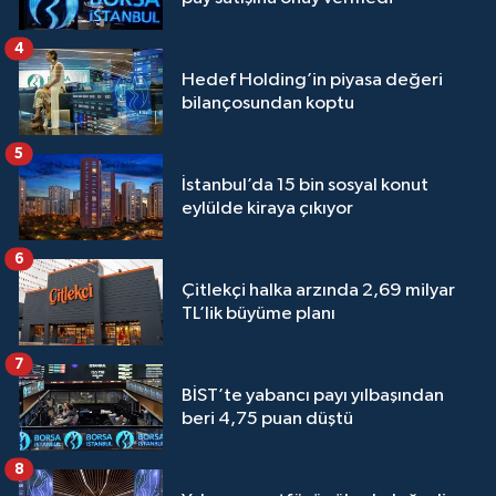
4
Hedef Holding’in piyasa değeri
bilançosundan koptu
5
İstanbul’da 15 bin sosyal konut
eylülde kiraya çıkıyor
6
Çitlekçi halka arzında 2,69 milyar
TL’lik büyüme planı
7
BİST’te yabancı payı yılbaşından
beri 4,75 puan düştü
8