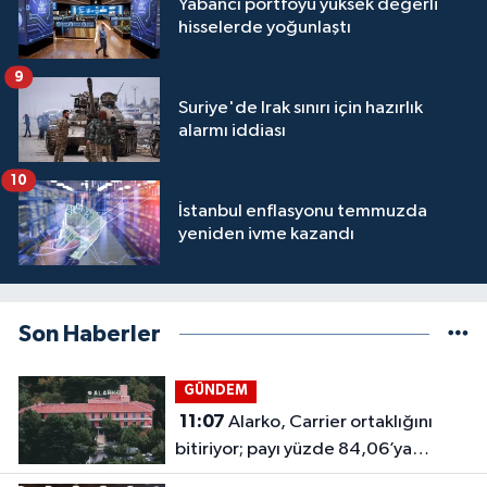
Yabancı portföyü yüksek değerli
hisselerde yoğunlaştı
9
Suriye'de Irak sınırı için hazırlık
alarmı iddiası
10
İstanbul enflasyonu temmuzda
yeniden ivme kazandı
Son Haberler
GÜNDEM
11:07
Alarko, Carrier ortaklığını
bitiriyor; payı yüzde 84,06’ya
çıkacak