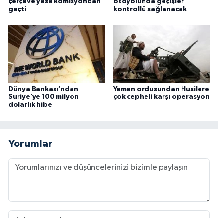
çerçeve yasa komisyondan
otoyolunda geçişler
geçti
kontrollü sağlanacak
Dünya Bankası’ndan
Yemen ordusundan Husilere
Suriye’ye 100 milyon
çok cepheli karşı operasyon
dolarlık hibe
Yorumlar