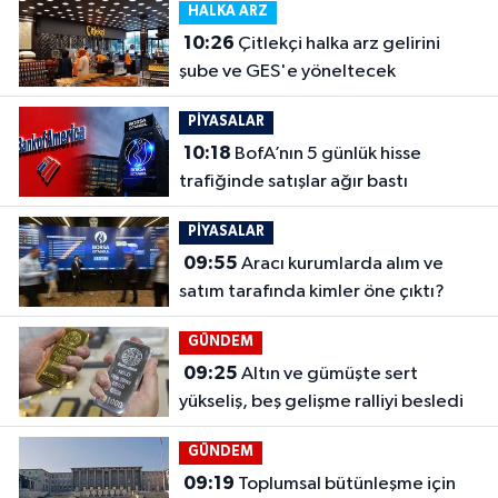
HALKA ARZ
10:26
Çitlekçi halka arz gelirini
şube ve GES'e yöneltecek
PİYASALAR
10:18
BofA’nın 5 günlük hisse
trafiğinde satışlar ağır bastı
PİYASALAR
09:55
Aracı kurumlarda alım ve
satım tarafında kimler öne çıktı?
GÜNDEM
09:25
Altın ve gümüşte sert
yükseliş, beş gelişme ralliyi besledi
GÜNDEM
09:19
Toplumsal bütünleşme için