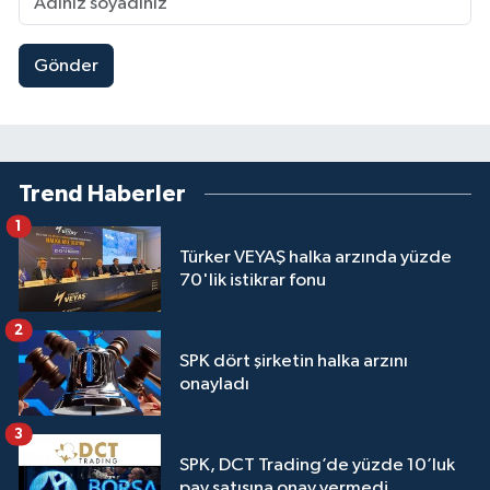
Gönder
Trend Haberler
1
Türker VEYAŞ halka arzında yüzde
70'lik istikrar fonu
2
SPK dört şirketin halka arzını
onayladı
3
SPK, DCT Trading’de yüzde 10’luk
pay satışına onay vermedi