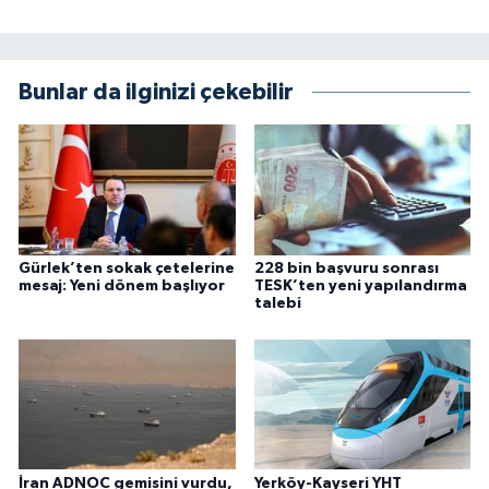
Bunlar da ilginizi çekebilir
Gürlek’ten sokak çetelerine
228 bin başvuru sonrası
mesaj: Yeni dönem başlıyor
TESK’ten yeni yapılandırma
talebi
İran ADNOC gemisini vurdu,
Yerköy-Kayseri YHT