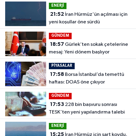
ENERJİ
21:52
İran Hürmüz'ün açılması için
yeni koşullar öne sürdü
GÜNDEM
18:57
Gürlek’ten sokak çetelerine
mesaj: Yeni dönem başlıyor
PİYASALAR
17:58
Borsa İstanbul’da temettü
haftası: DOAS öne çıkıyor
GÜNDEM
17:53
228 bin başvuru sonrası
TESK’ten yeni yapılandırma talebi
ENERJİ
15:25
İran Hürmüz için şart koydu,