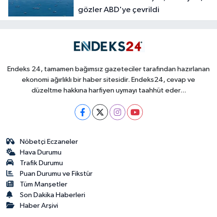
gözler ABD'ye çevrildi
Endeks 24, tamamen bağımsız gazeteciler tarafından hazırlanan
ekonomi ağırlıklı bir haber sitesidir. Endeks24, cevap ve
düzeltme hakkına harfiyen uymayı taahhüt eder...
Nöbetçi Eczaneler
Hava Durumu
Trafik Durumu
Puan Durumu ve Fikstür
Tüm Manşetler
Son Dakika Haberleri
Haber Arşivi