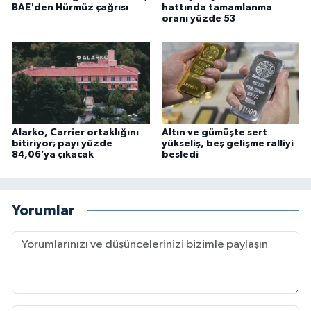
BAE'den Hürmüz çağrısı
hattında tamamlanma
oranı yüzde 53
Alarko, Carrier ortaklığını
Altın ve gümüşte sert
bitiriyor; payı yüzde
yükseliş, beş gelişme ralliyi
84,06’ya çıkacak
besledi
Yorumlar