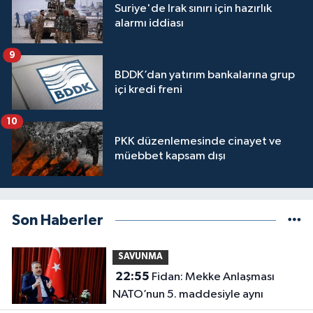
Suriye'de Irak sınırı için hazırlık
alarmı iddiası
9
BDDK’dan yatırım bankalarına grup
içi kredi freni
10
PKK düzenlemesinde cinayet ve
müebbet kapsam dışı
Son Haberler
SAVUNMA
22:55
Fidan: Mekke Anlaşması
NATO’nun 5. maddesiyle aynı