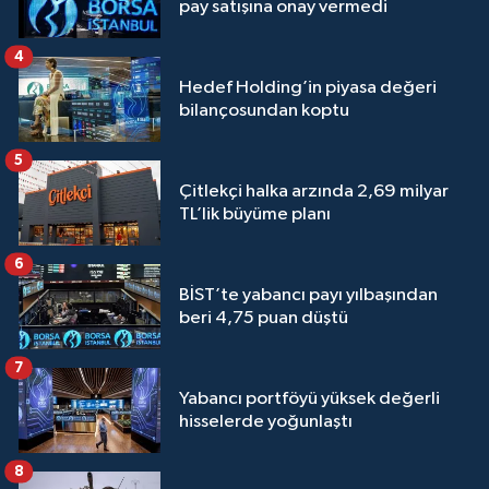
pay satışına onay vermedi
4
Hedef Holding’in piyasa değeri
bilançosundan koptu
5
Çitlekçi halka arzında 2,69 milyar
TL’lik büyüme planı
6
BİST’te yabancı payı yılbaşından
beri 4,75 puan düştü
7
Yabancı portföyü yüksek değerli
hisselerde yoğunlaştı
8