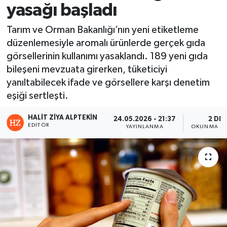
yasağı başladı
Tarım ve Orman Bakanlığı’nın yeni etiketleme
düzenlemesiyle aromalı ürünlerde gerçek gıda
görsellerinin kullanımı yasaklandı. 189 yeni gıda
bileşeni mevzuata girerken, tüketiciyi
yanıltabilecek ifade ve görsellere karşı denetim
eşiği sertleşti.
HALIT ZIYA ALPTEKIN
24.05.2026 - 21:37
2 DK
EDITÖR
YAYINLANMA
OKUNMA SÜ