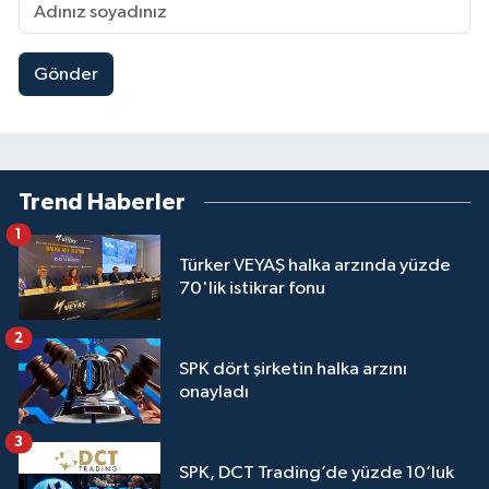
Gönder
Trend Haberler
1
Türker VEYAŞ halka arzında yüzde
70'lik istikrar fonu
2
SPK dört şirketin halka arzını
onayladı
3
SPK, DCT Trading’de yüzde 10’luk