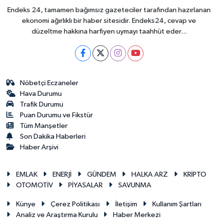
Endeks 24, tamamen bağımsız gazeteciler tarafından hazırlanan
ekonomi ağırlıklı bir haber sitesidir. Endeks24, cevap ve
düzeltme hakkına harfiyen uymayı taahhüt eder...
Nöbetçi Eczaneler
Hava Durumu
Trafik Durumu
Puan Durumu ve Fikstür
Tüm Manşetler
Son Dakika Haberleri
Haber Arşivi
EMLAK
ENERJİ
GÜNDEM
HALKA ARZ
KRİPTO
OTOMOTİV
PİYASALAR
SAVUNMA
Künye
Çerez Politikası
İletişim
Kullanım Şartları
Analiz ve Araştırma Kurulu
Haber Merkezi