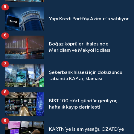
5
Yapı Kredi Portföy Azimut’a satılıyor
6
Boğaz köprüleri ihalesinde
Meridiam ve Makyol iddiası
7
Şekerbank hissesi için dokuzuncu
tabanda KAP açıklaması
8
BİST 100 dört gündür geriliyor,
haftalık kayıp derinleşti
9
KARTN’ye işlem yasağı, OZATD’ye