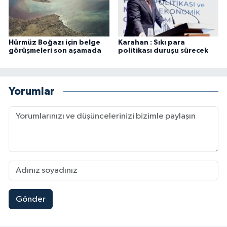
Hürmüz Boğazı için belge
Karahan : Sıkı para
görüşmeleri son aşamada
politikası duruşu sürecek
Yorumlar
Gönder