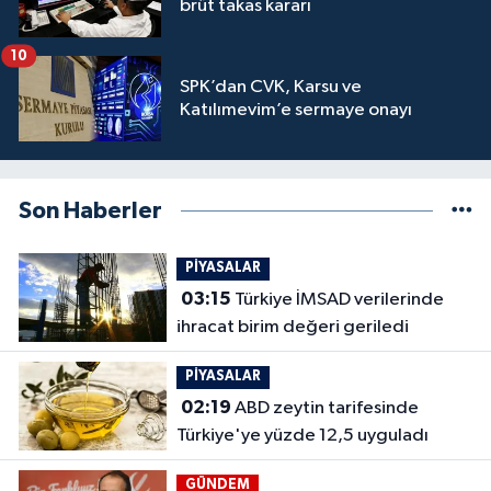
brüt takas kararı
10
SPK’dan CVK, Karsu ve
Katılımevim’e sermaye onayı
Son Haberler
PİYASALAR
03:15
Türkiye İMSAD verilerinde
ihracat birim değeri geriledi
PİYASALAR
02:19
ABD zeytin tarifesinde
Türkiye'ye yüzde 12,5 uyguladı
GÜNDEM