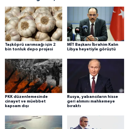
Taşköprü sarımsağı için 2
MİT Başkanı İbrahim Kalın
bin tonluk depo projesi
Libya heyetiyle görüştü
PKK düzenlemesinde
Rusya, yabancıların hisse
cinayet ve müebbet
geri alımını mahkemeye
kapsam dışı
bıraktı