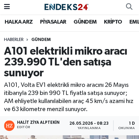
HALKA ARZ
PİYASALAR
GÜNDEM
KRİPTO
EM
EMLAK
Nöbetçi Eczaneler
ENERJİ
Hava Durumu
HABERLER
GÜNDEM
A101 elektrikli mikro aracı
GÜNDEM
Trafik Durumu
239.990 TL'den satışa
sunuyor
HALKA ARZ
Süper Lig Puan Durumu ve Fikstür
A101, Volta EV1 elektrikli mikro aracını 26 Mayıs
KRİPTO
Tüm Manşetler
itibarıyla 239 bin 990 TL fiyatla satışa sunuyor;
AM ehliyetle kullanılabilen araç 45 km/s azami hız
OTOMOTİV
Son Dakika Haberleri
ve 63 kilometre menzil sunuyor.
PİYASALAR
Haber Arşivi
HALIT ZIYA ALPTEKIN
26.05.2026 - 08:23
1 DK
EDITÖR
YAYINLANMA
OKUNMA S
SAVUNMA