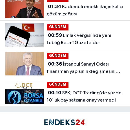
01:34
Kademeli emeklilik için kalıcı
çözüm çağrısı
GÜNDEM
00:59
Emlak Vergisi’nde yeni
tebliğ Resmî Gazete’de
GÜNDEM
00:36
İstanbul Sanayi Odası
finansman yapısının değişmesini
istedi
GÜNDEM
00:10
SPK, DCT Trading’de yüzde
10’luk pay satışına onay vermedi