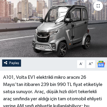
Paylaş
-
+
A
A
A101, Volta EV1 elektrikli mikro aracını 26
Mayıs'tan itibaren 239 bin 990 TL fiyat etiketiyle
satışa sunuyor. Araç, düşük hızlı dört tekerlekli
araç sınıfında yer aldığı için tam otomobil ehliyeti
yerine AM sınıfı ehliyetle kullanılabiliyor; bu