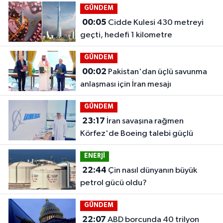
GÜNDEM
00:05
Cidde Kulesi 430 metreyi
geçti, hedefi 1 kilometre
GÜNDEM
00:02
Pakistan'dan üçlü savunma
anlaşması için İran mesajı
GÜNDEM
23:17
İran savaşına rağmen
Körfez'de Boeing talebi güçlü
ENERJİ
22:44
Çin nasıl dünyanın büyük
petrol gücü oldu?
GÜNDEM
22:07
ABD borcunda 40 trilyon