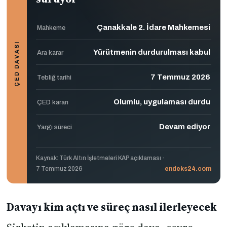
Çanakkale 2. İdare Mahkemesi
Mahkeme
ÇED DAVASI
Yürütmenin durdurulması kabul
Ara karar
7 Temmuz 2026
Tebliğ tarihi
Olumlu, uygulaması durdu
ÇED kararı
Devam ediyor
Yargı süreci
Kaynak: Türk Altın İşletmeleri KAP açıklaması ·
7 Temmuz 2026
endeks24.com
Davayı kim açtı ve süreç nasıl ilerleyecek