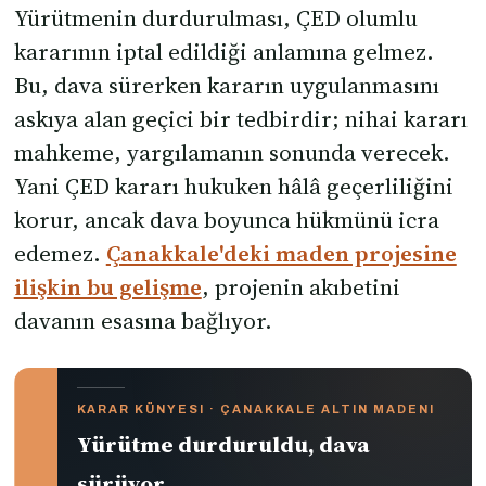
Yürütmenin durdurulması, ÇED olumlu
kararının iptal edildiği anlamına gelmez.
Bu, dava sürerken kararın uygulanmasını
askıya alan geçici bir tedbirdir; nihai kararı
mahkeme, yargılamanın sonunda verecek.
Yani ÇED kararı hukuken hâlâ geçerliliğini
korur, ancak dava boyunca hükmünü icra
edemez.
Çanakkale'deki maden projesine
ilişkin bu gelişme
, projenin akıbetini
davanın esasına bağlıyor.
KARAR KÜNYESI · ÇANAKKALE ALTIN MADENI
Yürütme durduruldu, dava
sürüyor