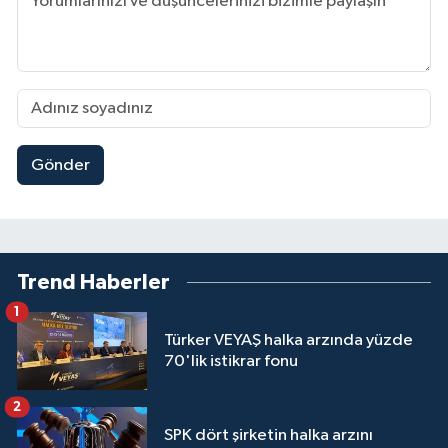
Gönder
Trend Haberler
1
Türker VEYAŞ halka arzında yüzde
70'lik istikrar fonu
2
SPK dört şirketin halka arzını