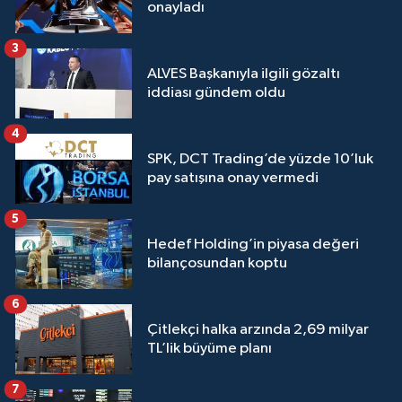
onayladı
3
ALVES Başkanıyla ilgili gözaltı
iddiası gündem oldu
4
SPK, DCT Trading’de yüzde 10’luk
pay satışına onay vermedi
5
Hedef Holding’in piyasa değeri
bilançosundan koptu
6
Çitlekçi halka arzında 2,69 milyar
TL’lik büyüme planı
7