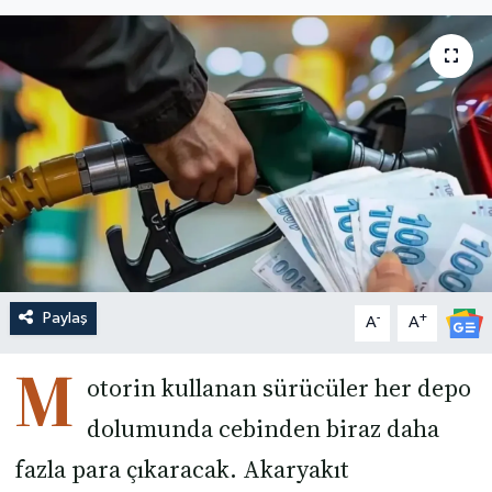
Paylaş
-
+
A
A
M
otorin kullanan sürücüler her depo
dolumunda cebinden biraz daha
fazla para çıkaracak. Akaryakıt