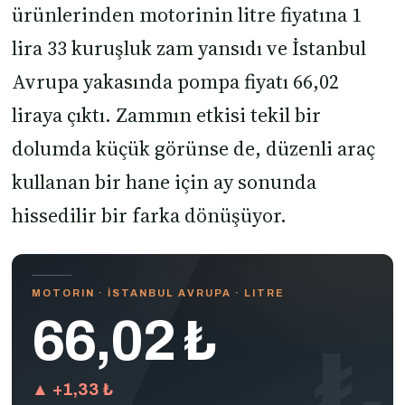
ürünlerinden motorinin litre fiyatına 1
lira 33 kuruşluk zam yansıdı ve İstanbul
Avrupa yakasında pompa fiyatı 66,02
liraya çıktı. Zammın etkisi tekil bir
dolumda küçük görünse de, düzenli araç
kullanan bir hane için ay sonunda
hissedilir bir farka dönüşüyor.
MOTORIN · İSTANBUL AVRUPA · LITRE
66,02 ₺
₺
▲ +1,33 ₺