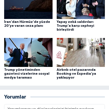
İran’dan Hürmüz’de yüzde
Yapay zekâ saldırıları
20’ye varan ceza planı
Trump’a karşı cepheyi
birleştirdi
Trump yönetiminden
Airbnb otel pazarında
gazeteci vizelerine sosyal
Booking ve Expedia’ya
medya taraması
yaklaşıyor
Yorumlar