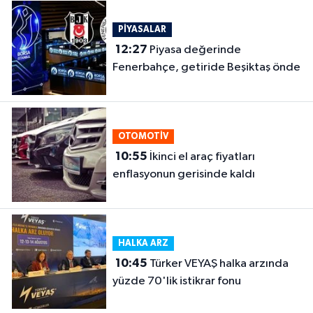
PİYASALAR
12:27
Piyasa değerinde
Fenerbahçe, getiride Beşiktaş önde
OTOMOTİV
10:55
İkinci el araç fiyatları
enflasyonun gerisinde kaldı
HALKA ARZ
10:45
Türker VEYAŞ halka arzında
yüzde 70'lik istikrar fonu