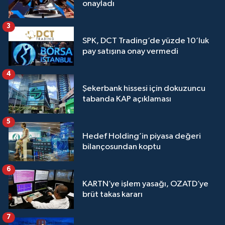
onayladı
3
SPK, DCT Trading’de yüzde 10’luk
pay satışına onay vermedi
4
Şekerbank hissesi için dokuzuncu
tabanda KAP açıklaması
5
Hedef Holding’in piyasa değeri
bilançosundan koptu
6
KARTN’ye işlem yasağı, OZATD’ye
brüt takas kararı
7