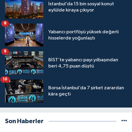
İstanbul’da 15 bin sosyal konut
eylülde kiraya çıkıyor
8
Yabancı portföyü yüksek değerli
hisselerde yoğunlaştı
9
BİST’te yabancı payı yılbaşından
beri 4,75 puan düştü
10
Borsa İstanbul’da 7 şirket zarardan
kâra geçti
Son Haberler