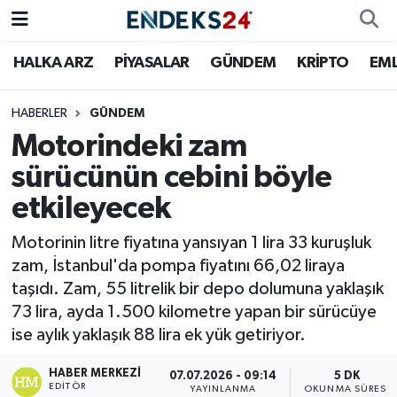
HALKA ARZ
PİYASALAR
GÜNDEM
KRİPTO
EM
EMLAK
Nöbetçi Eczaneler
ENERJİ
Hava Durumu
HABERLER
GÜNDEM
Motorindeki zam
GÜNDEM
Trafik Durumu
sürücünün cebini böyle
etkileyecek
HALKA ARZ
Süper Lig Puan Durumu ve Fikstür
Motorinin litre fiyatına yansıyan 1 lira 33 kuruşluk
KRİPTO
Tüm Manşetler
zam, İstanbul'da pompa fiyatını 66,02 liraya
taşıdı. Zam, 55 litrelik bir depo dolumuna yaklaşık
OTOMOTİV
Son Dakika Haberleri
73 lira, ayda 1.500 kilometre yapan bir sürücüye
ise aylık yaklaşık 88 lira ek yük getiriyor.
PİYASALAR
Haber Arşivi
HABER MERKEZI
07.07.2026 - 09:14
5 DK
SAVUNMA
EDITÖR
YAYINLANMA
OKUNMA SÜRESI