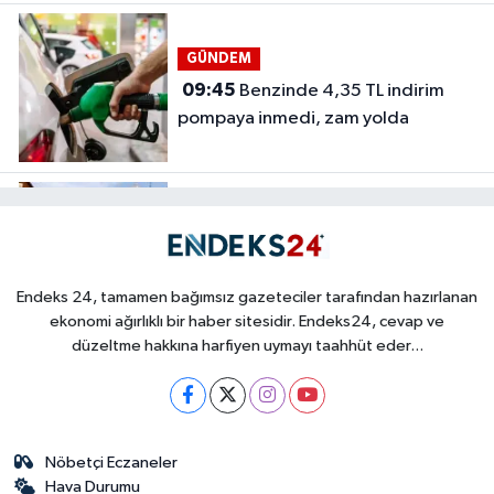
GÜNDEM
09:45
Benzinde 4,35 TL indirim
pompaya inmedi, zam yolda
GÜNDEM
09:25
İklim riski finans
piyasalarında yeni bir alan açıyor
Endeks 24, tamamen bağımsız gazeteciler tarafından hazırlanan
ekonomi ağırlıklı bir haber sitesidir. Endeks24, cevap ve
düzeltme hakkına harfiyen uymayı taahhüt eder...
GÜNDEM
08:35
İran’dan Hürmüz’de yüzde
20’ye varan ceza planı
Nöbetçi Eczaneler
Hava Durumu