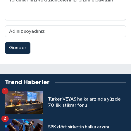
Gönder
Trend Haberler
1
Türker VEYAŞ halka arzında yüzde
70'lik istikrar fonu
2
SPK dört şirketin halka arzını