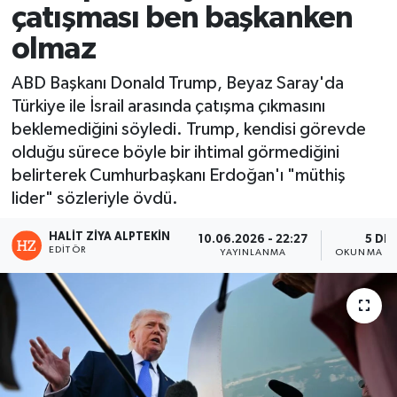
çatışması ben başkanken
olmaz
ABD Başkanı Donald Trump, Beyaz Saray'da
Türkiye ile İsrail arasında çatışma çıkmasını
beklemediğini söyledi. Trump, kendisi görevde
olduğu sürece böyle bir ihtimal görmediğini
belirterek Cumhurbaşkanı Erdoğan'ı "müthiş
lider" sözleriyle övdü.
HALIT ZIYA ALPTEKIN
10.06.2026 - 22:27
5 DK
EDITÖR
YAYINLANMA
OKUNMA SÜ