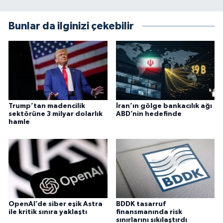
Bunlar da ilginizi çekebilir
Trump’tan madencilik
İran’ın gölge bankacılık ağı
sektörüne 3 milyar dolarlık
ABD’nin hedefinde
hamle
OpenAI’de siber eşik Astra
BDDK tasarruf
ile kritik sınıra yaklaştı
finansmanında risk
sınırlarını sıkılaştırdı