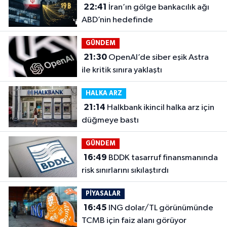
22:41
İran’ın gölge bankacılık ağı
ABD’nin hedefinde
GÜNDEM
21:30
OpenAI’de siber eşik Astra
ile kritik sınıra yaklaştı
HALKA ARZ
21:14
Halkbank ikincil halka arz için
düğmeye bastı
GÜNDEM
16:49
BDDK tasarruf finansmanında
risk sınırlarını sıkılaştırdı
PİYASALAR
16:45
ING dolar/TL görünümünde
TCMB için faiz alanı görüyor