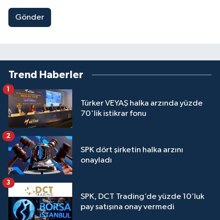
Gönder
Trend Haberler
1
Türker VEYAŞ halka arzında yüzde
70'lik istikrar fonu
2
SPK dört şirketin halka arzını
onayladı
3
SPK, DCT Trading’de yüzde 10’luk
pay satışına onay vermedi