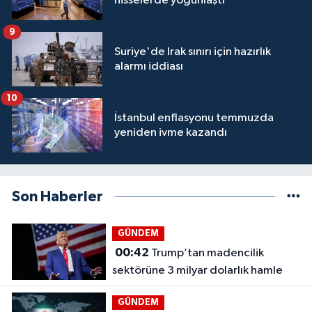
hisselerde yoğunlaştı
9
Suriye'de Irak sınırı için hazırlık
alarmı iddiası
10
İstanbul enflasyonu temmuzda
yeniden ivme kazandı
Son Haberler
GÜNDEM
00:42
Trump’tan madencilik
sektörüne 3 milyar dolarlık hamle
GÜNDEM