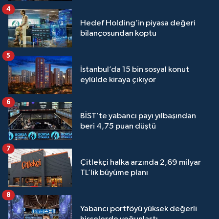
4
Hedef Holding’in piyasa değeri
bilançosundan koptu
5
İstanbul’da 15 bin sosyal konut
eylülde kiraya çıkıyor
6
BİST’te yabancı payı yılbaşından
beri 4,75 puan düştü
7
Çitlekçi halka arzında 2,69 milyar
TL’lik büyüme planı
8
Yabancı portföyü yüksek değerli