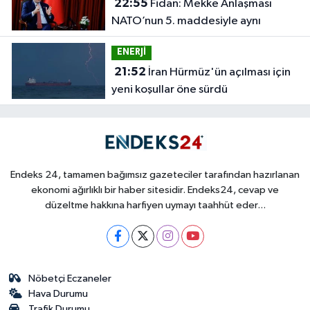
22:55
Fidan: Mekke Anlaşması
NATO’nun 5. maddesiyle aynı
ENERJİ
21:52
İran Hürmüz'ün açılması için
yeni koşullar öne sürdü
Endeks 24, tamamen bağımsız gazeteciler tarafından hazırlanan
ekonomi ağırlıklı bir haber sitesidir. Endeks24, cevap ve
düzeltme hakkına harfiyen uymayı taahhüt eder...
Nöbetçi Eczaneler
Hava Durumu
Trafik Durumu