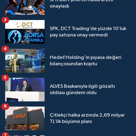
onayladı
3
SPK, DCT Trading’de yüzde 10’luk
pay satışına onay vermedi
4
Hedef Holding’in piyasa değeri
bilançosundan koptu
5
ALVES Başkanıyla ilgili gözaltı
iddiası gündem oldu
6
Çitlekçi halka arzında 2,69 milyar
TL’lik büyüme planı
7