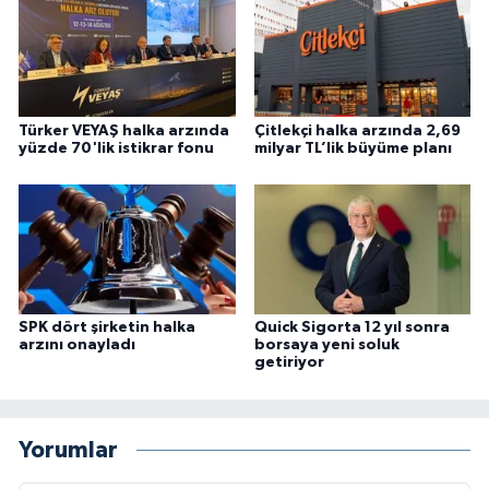
Türker VEYAŞ halka arzında
Çitlekçi halka arzında 2,69
yüzde 70'lik istikrar fonu
milyar TL’lik büyüme planı
SPK dört şirketin halka
Quick Sigorta 12 yıl sonra
arzını onayladı
borsaya yeni soluk
getiriyor
Yorumlar