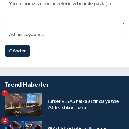
Gönder
Trend Haberler
1
Türker VEYAŞ halka arzında yüzde
70'lik istikrar fonu
2
SPK dört şirketin halka arzını