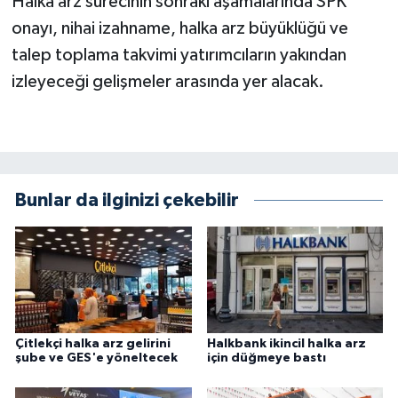
Halka arz sürecinin sonraki aşamalarında SPK
onayı, nihai izahname, halka arz büyüklüğü ve
talep toplama takvimi yatırımcıların yakından
izleyeceği gelişmeler arasında yer alacak.
Bunlar da ilginizi çekebilir
Çitlekçi halka arz gelirini
Halkbank ikincil halka arz
şube ve GES'e yöneltecek
için düğmeye bastı