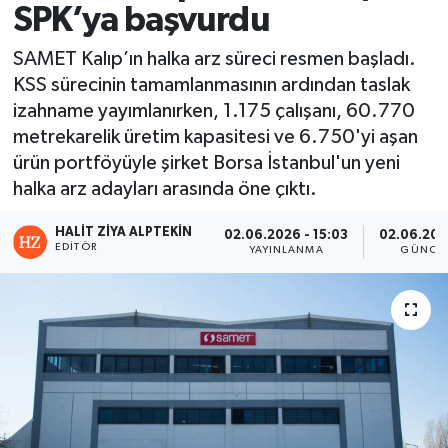
SPK’ya başvurdu
SAMET Kalıp’ın halka arz süreci resmen başladı.
KSS sürecinin tamamlanmasının ardından taslak
izahname yayımlanırken, 1.175 çalışanı, 60.770
metrekarelik üretim kapasitesi ve 6.750'yi aşan
ürün portföyüyle şirket Borsa İstanbul'un yeni
halka arz adayları arasında öne çıktı.
HALIT ZIYA ALPTEKIN
02.06.2026 - 15:03
02.06.2026
EDITÖR
YAYINLANMA
GÜNCE