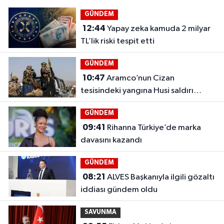
GÜNDEM
12:44
Yapay zeka kamuda 2 milyar
TL’lik riski tespit etti
GÜNDEM
10:47
Aramco’nun Cizan
tesisindeki yangına Husi saldırı
iddiası
GÜNDEM
09:41
Rihanna Türkiye’de marka
davasını kazandı
GÜNDEM
08:21
ALVES Başkanıyla ilgili gözaltı
iddiası gündem oldu
SAVUNMA