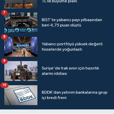
TL’lik büyüme planı
7
BİST’te yabancı payı yılbaşından
beri 4,75 puan düştü
8
Yabancı portföyü yüksek değerli
hisselerde yoğunlaştı
9
Suriye'de Irak sınırı için hazırlık
alarmı iddiası
10
BDDK’dan yatırım bankalarına grup
içi kredi freni