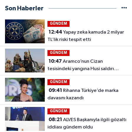
Son Haberler
GÜNDEM
12:44
Yapay zeka kamuda 2 milyar
TL’lik riski tespit etti
GÜNDEM
10:47
Aramco’nun Cizan
tesisindeki yangına Husi saldırı
iddiası
GÜNDEM
09:41
Rihanna Türkiye’de marka
davasını kazandı
GÜNDEM
08:21
ALVES Başkanıyla ilgili gözaltı
iddiası gündem oldu