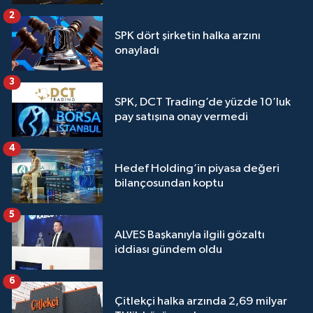
2
SPK dört şirketin halka arzını
onayladı
3
SPK, DCT Trading’de yüzde 10’luk
pay satışına onay vermedi
4
Hedef Holding’in piyasa değeri
bilançosundan koptu
5
ALVES Başkanıyla ilgili gözaltı
iddiası gündem oldu
6
Çitlekçi halka arzında 2,69 milyar