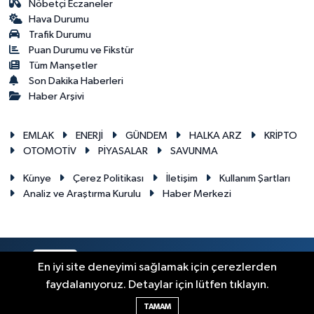
Nöbetçi Eczaneler
Hava Durumu
Trafik Durumu
Puan Durumu ve Fikstür
Tüm Manşetler
Son Dakika Haberleri
Haber Arşivi
EMLAK
ENERJİ
GÜNDEM
HALKA ARZ
KRİPTO
OTOMOTİV
PİYASALAR
SAVUNMA
Künye
Çerez Politikası
İletişim
Kullanım Şartları
Analiz ve Araştırma Kurulu
Haber Merkezi
RSS
Copyright © 2026. Her hakkı saklıdır.
En iyi site deneyimi sağlamak için çerezlerden
faydalanıyoruz. Detaylar için lütfen tıklayın.
Haber Yazılımı:
TE Bilişim
TAMAM