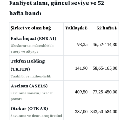
Faaliyet alanı, güncel seviye ve 52
hafta bandı
Şirket ve olası bağ
Yaklaşık ₺
52 hafta ₺
Enka İnşaat (ENKAI)
93,35
46,52-114,30
Uluslararası müteahhitlik,
enerji ve altyapı
Tekfen Holding
141,90
58,65-165,00
(TKFEN)
Taahhüt ve mühendislik
Aselsan (ASELS)
409,50
77,25-450,00
Savunma sanayii, ihracat
pazarı
Otokar (OTKAR)
387,00
343,50-584,00
Savunma ve ticari araç üretimi