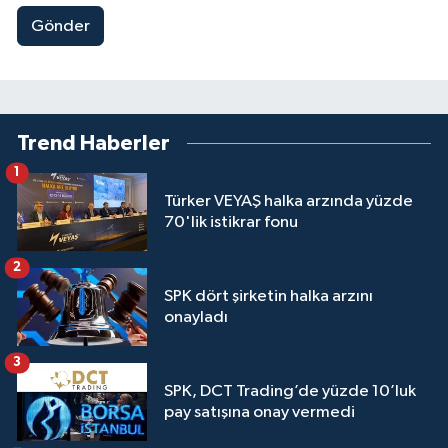
Gönder
Trend Haberler
1
Türker VEYAŞ halka arzında yüzde
70'lik istikrar fonu
2
SPK dört şirketin halka arzını
onayladı
3
SPK, DCT Trading’de yüzde 10’luk
pay satışına onay vermedi