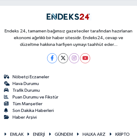
Endeks 24, tamamen bağımsız gazeteciler tarafından hazırlanan
ekonomi ağırlıklı bir haber sitesidir. Endeks24, cevap ve
düzeltme hakkına harfiyen uymayı taahhüt eder...
Nöbetçi Eczaneler
Hava Durumu
Trafik Durumu
Puan Durumu ve Fikstür
Tüm Manşetler
Son Dakika Haberleri
Haber Arşivi
EMLAK
ENERJİ
GÜNDEM
HALKA ARZ
KRİPTO