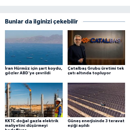
Bunlar da ilginizi çekebilir
İran Hürmüz için şart koydu,
Çatalbaş Grubu üretimi tek
gözler ABD'ye çevrildi
çatı altında topluyor
KKTC doğal gazla elektrik
Güneş enerjisinde 3 teravat
maliyetini düşürmeyi
eşiği aşıldı