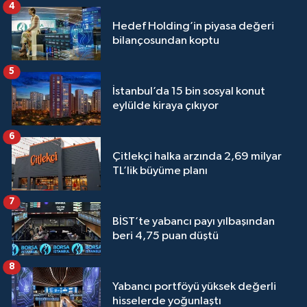
4
Hedef Holding’in piyasa değeri
bilançosundan koptu
5
İstanbul’da 15 bin sosyal konut
eylülde kiraya çıkıyor
6
Çitlekçi halka arzında 2,69 milyar
TL’lik büyüme planı
7
BİST’te yabancı payı yılbaşından
beri 4,75 puan düştü
8
Yabancı portföyü yüksek değerli
hisselerde yoğunlaştı