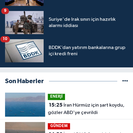
9
Suriye'de Irak sınırı için hazırlık
alarmı iddiası
10
BDDK’dan yatırım bankalarına grup
içi kredi freni
Son Haberler
ENERJİ
15:25
İran Hürmüz için şart koydu,
gözler ABD'ye çevrildi
GÜNDEM