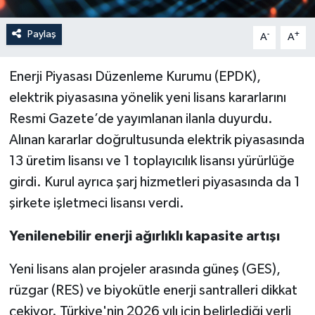
Paylaş
-
+
A
A
Enerji Piyasası Düzenleme Kurumu (EPDK),
elektrik piyasasına yönelik yeni lisans kararlarını
Resmi Gazete’de yayımlanan ilanla duyurdu.
Alınan kararlar doğrultusunda elektrik piyasasında
13 üretim lisansı ve 1 toplayıcılık lisansı yürürlüğe
girdi. Kurul ayrıca şarj hizmetleri piyasasında da 1
şirkete işletmeci lisansı verdi.
Yenilenebilir enerji ağırlıklı kapasite artışı
Yeni lisans alan projeler arasında güneş (GES),
rüzgar (RES) ve biyokütle enerji santralleri dikkat
çekiyor. Türkiye'nin 2026 yılı için belirlediği yerli