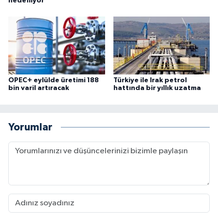
hedefliyor
OPEC+ eylülde üretimi 188
Türkiye ile Irak petrol
bin varil artıracak
hattında bir yıllık uzatma
Yorumlar