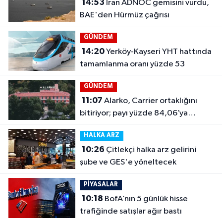
14:53
İran ADNOC gemisini vurdu,
BAE'den Hürmüz çağrısı
GÜNDEM
14:20
Yerköy-Kayseri YHT hattında
tamamlanma oranı yüzde 53
GÜNDEM
11:07
Alarko, Carrier ortaklığını
bitiriyor; payı yüzde 84,06’ya
çıkacak
HALKA ARZ
10:26
Çitlekçi halka arz gelirini
şube ve GES'e yöneltecek
PİYASALAR
10:18
BofA’nın 5 günlük hisse
trafiğinde satışlar ağır bastı