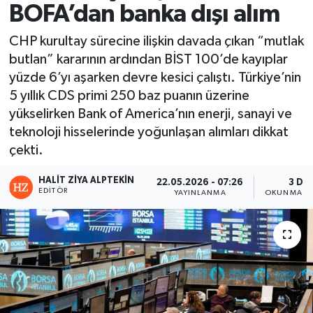
BOFA’dan banka dışı alım
CHP kurultay sürecine ilişkin davada çıkan “mutlak
butlan” kararının ardından BİST 100’de kayıplar
yüzde 6’yı aşarken devre kesici çalıştı. Türkiye’nin
5 yıllık CDS primi 250 baz puanın üzerine
yükselirken Bank of America’nın enerji, sanayi ve
teknoloji hisselerinde yoğunlaşan alımları dikkat
çekti.
HALIT ZIYA ALPTEKIN
22.05.2026 - 07:26
3 DK
EDITÖR
YAYINLANMA
OKUNMA SÜ