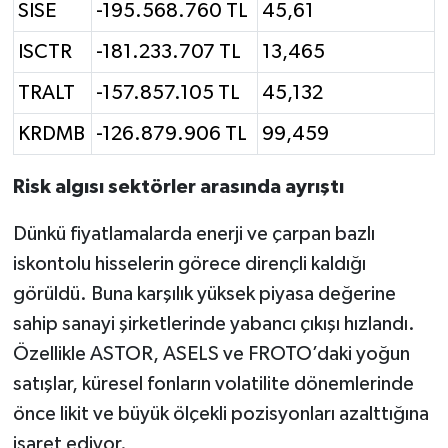
SISE
-195.568.760 TL
45,61
ISCTR
-181.233.707 TL
13,465
TRALT
-157.857.105 TL
45,132
KRDMB
-126.879.906 TL
99,459
Risk algısı sektörler arasında ayrıştı
Dünkü fiyatlamalarda enerji ve çarpan bazlı
iskontolu hisselerin görece dirençli kaldığı
görüldü. Buna karşılık yüksek piyasa değerine
sahip sanayi şirketlerinde yabancı çıkışı hızlandı.
Özellikle ASTOR, ASELS ve FROTO’daki yoğun
satışlar, küresel fonların volatilite dönemlerinde
önce likit ve büyük ölçekli pozisyonları azalttığına
işaret ediyor.