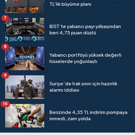
TL’lik büyüme planı
7
BİST’te yabancı payı yılbaşından
beri 4,75 puan düştü
8
Yabancı portföyü yüksek değerli
hisselerde yoğunlaştı
9
Suriye'de Irak sınırı için hazırlık
alarmı iddiası
10
Benzinde 4,35 TL indirim pompaya
inmedi, zam yolda