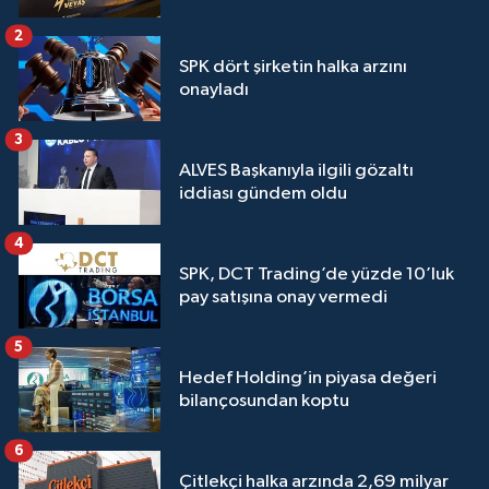
2
SPK dört şirketin halka arzını
onayladı
3
ALVES Başkanıyla ilgili gözaltı
iddiası gündem oldu
4
SPK, DCT Trading’de yüzde 10’luk
pay satışına onay vermedi
5
Hedef Holding’in piyasa değeri
bilançosundan koptu
6
Çitlekçi halka arzında 2,69 milyar