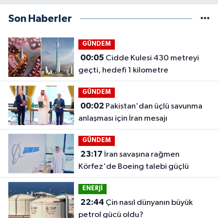
Son Haberler
GÜNDEM
00:05
Cidde Kulesi 430 metreyi
geçti, hedefi 1 kilometre
GÜNDEM
00:02
Pakistan'dan üçlü savunma
anlaşması için İran mesajı
GÜNDEM
23:17
İran savaşına rağmen
Körfez'de Boeing talebi güçlü
ENERJİ
22:44
Çin nasıl dünyanın büyük
petrol gücü oldu?