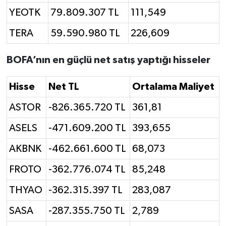
YEOTK
79.809.307 TL
111,549
TERA
59.590.980 TL
226,609
BOFA’nın en güçlü net satış yaptığı hisseler
Hisse
Net TL
Ortalama Maliyet
ASTOR
-826.365.720 TL
361,81
ASELS
-471.609.200 TL
393,655
AKBNK
-462.661.600 TL
68,073
FROTO
-362.776.074 TL
85,248
THYAO
-362.315.397 TL
283,087
SASA
-287.355.750 TL
2,789