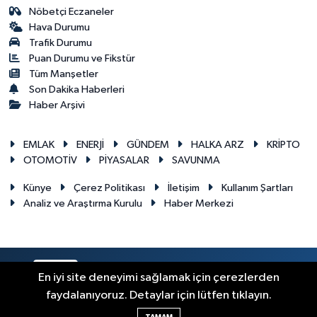
Nöbetçi Eczaneler
Hava Durumu
Trafik Durumu
Puan Durumu ve Fikstür
Tüm Manşetler
Son Dakika Haberleri
Haber Arşivi
EMLAK
ENERJİ
GÜNDEM
HALKA ARZ
KRİPTO
OTOMOTİV
PİYASALAR
SAVUNMA
Künye
Çerez Politikası
İletişim
Kullanım Şartları
Analiz ve Araştırma Kurulu
Haber Merkezi
RSS
Copyright © 2026. Her hakkı saklıdır.
En iyi site deneyimi sağlamak için çerezlerden
faydalanıyoruz. Detaylar için lütfen tıklayın.
Haber Yazılımı:
TE Bilişim