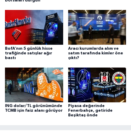
borsaları durgun
BofA’nın 5 günlük hisse
Aracı kurumlarda alım ve
trafiğinde satışlar ağır
satım tarafında kimler öne
bastı
çıktı?
ING dolar/TL görünümünde
Piyasa değerinde
TCMB için faiz alanı görüyor
Fenerbahçe, getiride
Beşiktaş önde