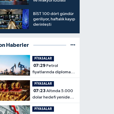
ve Makyol iddiası
BİST 100 dört gündür
geriliyor, haftalık kayıp
derinleşti
on Haberler
PİYASALAR
07:29
Petrol
fiyatlarında diplomasi
ve saldırı riski karşı
PİYASALAR
karşıya
07:23
Altında 5.000
dolar hedefi yeniden
gündemde
PİYASALAR