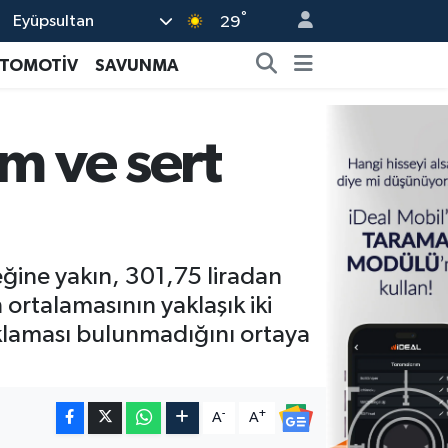
°
Eyüpsultan
29
TOMOTİV
SAVUNMA
m ve sert
ğine yakın, 301,75 liradan
rtalamasının yaklaşık iki
ıklaması bulunmadığını ortaya
-
+
A
A