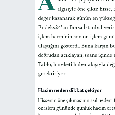
A
stor Enerji payları 2 Te
ilgisiyle öne çıktı; hisse
değer kazanarak günün en yükseği
Endeks24'ün Borsa İstanbul verisi
işlem hacminin son on işlem günün
ulaştığını gösterdi. Buna karşın bu
doğrudan açıklayan, seans içinde 
Tablo, hareketi haber akışıyla değ
gerektiriyor.
Hacim neden dikkat çekiyor
Hissenin öne çıkmasının asıl nedeni f
on işlem gününde günlük hacim orta