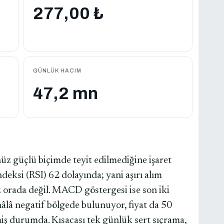
277,00 ₺
GÜNLÜK HACIM
47,2 mn
üz güçlü biçimde teyit edilmediğine işaret
deksi (RSI) 62 dolayında; yani aşırı alım
 orada değil. MACD göstergesi ise son iki
hâlâ negatif bölgede bulunuyor, fiyat da 50
iş durumda. Kısacası tek günlük sert sıçrama,