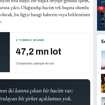
n lota ulaştı. Bir başka deyişle günlük işlem,
atına çıktı. Olağandışı hacim tek başına olumlu
10
l olarak, bu ilgiyi hangi haberin veya beklentinin
.
2 TEMMUZ SEANSI
S
47,2 mn lot
Ortalamanın yaklaşık iki katı
nın iki katına çıkan bir hacim var;
ulayan bir şirket açıklaması yok.