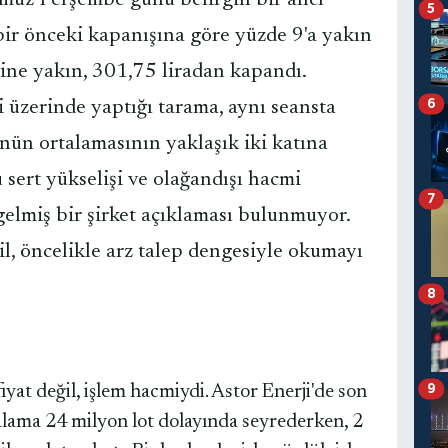
mmuz Perşembe günü belirgin bir alıcı
5
, bir önceki kapanışına göre yüzde 9'a yakın
ne yakın, 301,75 liradan kapandı.
6
 üzerinde yaptığı tarama, aynı seansta
ün ortalamasının yaklaşık iki katına
 sert yükselişi ve olağandışı hacmi
7
gelmiş bir şirket açıklaması bulunmuyor.
il, öncelikle arz talep dengesiyle okumayı
8
iyat değil, işlem hacmiydi. Astor Enerji'de son
9
lama 24 milyon lot dolayında seyrederken, 2