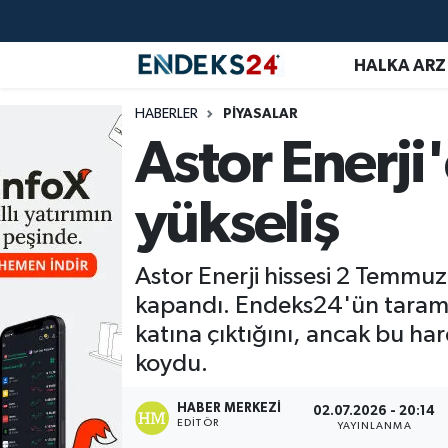
HALKA ARZ
EMLAK
Nöbetçi Eczaneler
HABERLER
PİYASALAR
ENERJİ
Hava Durumu
Astor Enerji
GÜNDEM
Trafik Durumu
yükseliş
HALKA ARZ
Süper Lig Puan Durumu ve Fikstür
Astor Enerji hissesi 2 Temmu
KRİPTO
Tüm Manşetler
kapandı. Endeks24'ün taramas
OTOMOTİV
Son Dakika Haberleri
katına çıktığını, ancak bu ha
koydu.
PİYASALAR
Haber Arşivi
HABER MERKEZI
02.07.2026 - 20:14
EDITÖR
YAYINLANMA
SAVUNMA