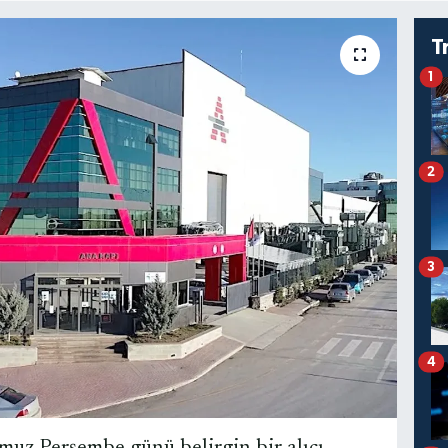
T
1
2
3
4