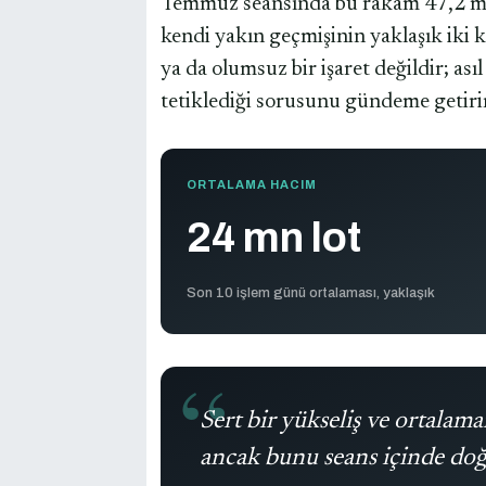
Temmuz seansında bu rakam 47,2 milyo
kendi yakın geçmişinin yaklaşık iki k
ya da olumsuz bir işaret değildir; ası
tetiklediği sorusunu gündeme getirir
ORTALAMA HACIM
24 mn lot
Son 10 işlem günü ortalaması, yaklaşık
Sert bir yükseliş ve ortalama
ancak bunu seans içinde doğr