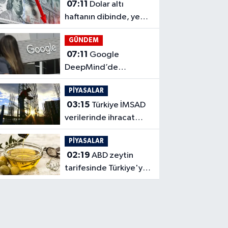
07:11
Dolar altı
haftanın dibinde, yen
kazanımlarını
GÜNDEM
koruyamadı
07:11
Google
DeepMind’de
Kavukçuoğlu üst
PİYASALAR
yönetime geçti
03:15
Türkiye İMSAD
verilerinde ihracat
birim değeri geriledi
PİYASALAR
02:19
ABD zeytin
tarifesinde Türkiye'ye
yüzde 12,5 uyguladı