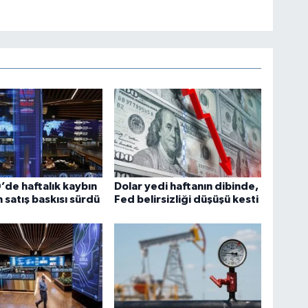
’de haftalık kaybın
Dolar yedi haftanın dibinde,
 satış baskısı sürdü
Fed belirsizliği düşüşü kesti