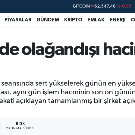
BITCOIN
62.547,48
%-0.95
DOLAR
47,5391
%0.05
PİYASALAR
GÜNDEM
KRİPTO
EMLAK
ENERJİ
O
EURO
54,7783
%-0.08
STERLİN
63,9310
%-0.38
'de olağandışı haci
GRAM ALTIN
6201.28
%0.42
BİST100
13.386
%-53
z seansında sert yükselerek günün en yükse
ı, aynı gün işlem hacminin son on günün o
reketi açıklayan tamamlanmış bir şirket aç
6 DK
OKUNMA SÜRESI