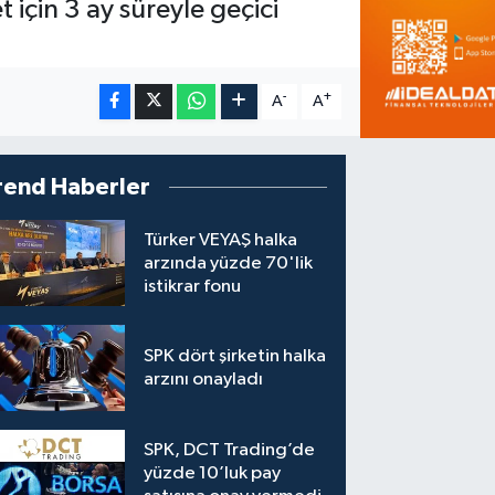
için 3 ay süreyle geçici
-
+
A
A
rend Haberler
Türker VEYAŞ halka
arzında yüzde 70'lik
istikrar fonu
SPK dört şirketin halka
arzını onayladı
SPK, DCT Trading’de
yüzde 10’luk pay