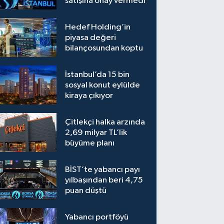
satışına onay vermedi
Hedef Holding’in
piyasa değeri
bilançosundan koptu
İstanbul’da 15 bin
sosyal konut eylülde
kiraya çıkıyor
Çitlekçi halka arzında
2,69 milyar TL’lik
büyüme planı
BİST’te yabancı payı
yılbaşından beri 4,75
puan düştü
Yabancı portföyü