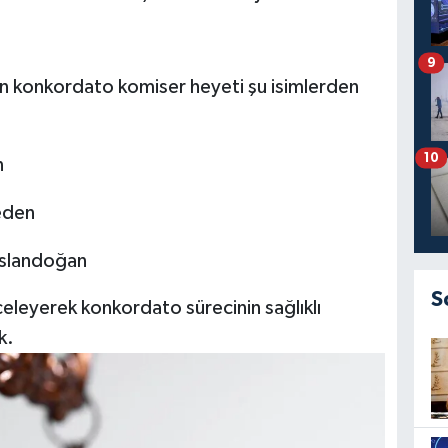
9
n konkordato komiser heyeti şu isimlerden
10
n
eden
Arslandoğan
S
celeyerek konkordato sürecinin sağlıklı
k.