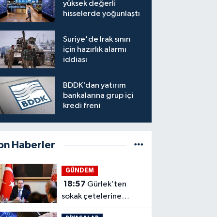
yüksek değerli
hisselerde yoğunlaştı
Suriye'de Irak sınırı
için hazırlık alarmı
iddiası
BDDK’dan yatırım
bankalarına grup içi
kredi freni
on Haberler
GÜNDEM
18:57
Gürlek’ten
sokak çetelerine
mesaj: Yeni dönem