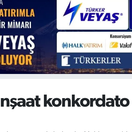
BİST100
13.779
%-14
BITCOIN
64.944,08
%-0.18
 İnşaat konkordato