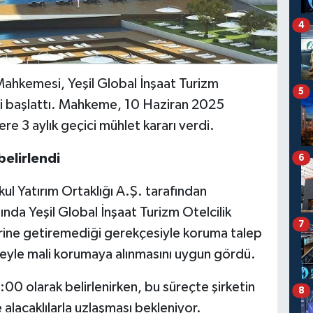
4
Mahkemesi, Yeşil Global İnşaat Turizm
5
eci başlattı. Mahkeme, 10 Haziran 2025
re 3 aylık geçici mühlet kararı verdi.
belirlendi
6
l Yatırım Ortaklığı A.Ş. tarafından
a Yeşil Global İnşaat Turizm Otelcilik
7
yerine getiremediği gerekçesiyle koruma talep
reyle mali korumaya alınmasını uygun gördü.
00 olarak belirlenirken, bu süreçte şirketin
8
 alacaklılarla uzlaşması bekleniyor.