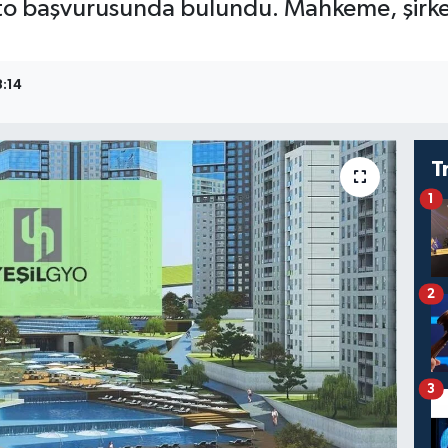
to başvurusunda bulundu. Mahkeme, şirket 
8:14
T
1
2
3