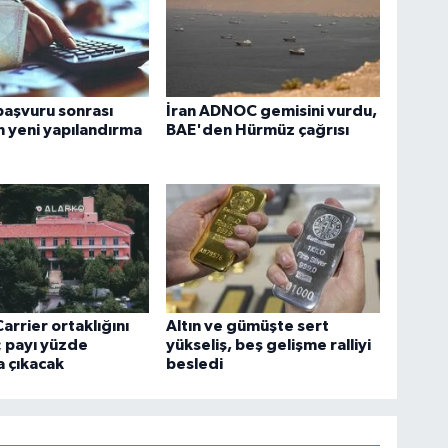
başvuru sonrası
İran ADNOC gemisini vurdu,
 yeni yapılandırma
BAE'den Hürmüz çağrısı
arrier ortaklığını
Altın ve gümüşte sert
r; payı yüzde
yükseliş, beş gelişme ralliyi
 çıkacak
besledi