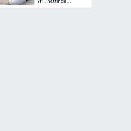
YHT hattında
tamamlanma oranı
yüzde 53