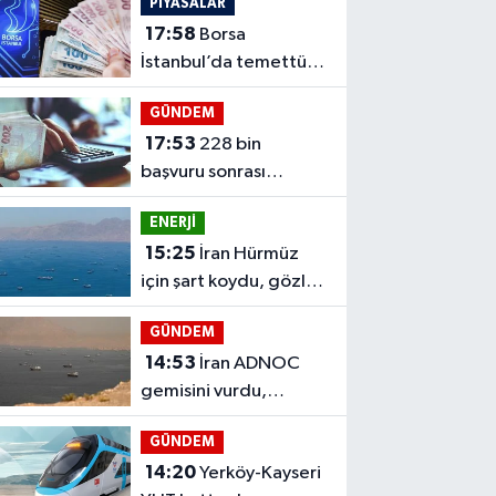
PİYASALAR
başlıyor
17:58
Borsa
İstanbul’da temettü
haftası: DOAS öne
GÜNDEM
çıkıyor
17:53
228 bin
başvuru sonrası
TESK’ten yeni
ENERJİ
yapılandırma talebi
15:25
İran Hürmüz
için şart koydu, gözler
ABD'ye çevrildi
GÜNDEM
14:53
İran ADNOC
gemisini vurdu,
BAE'den Hürmüz
GÜNDEM
çağrısı
14:20
Yerköy-Kayseri