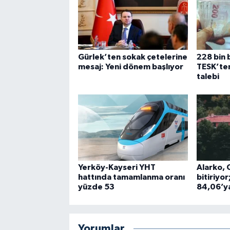
Gürlek’ten sokak çetelerine
228 bin 
mesaj: Yeni dönem başlıyor
TESK’ten
talebi
Yerköy-Kayseri YHT
Alarko, C
hattında tamamlanma oranı
bitiriyo
yüzde 53
84,06’ya
Yorumlar