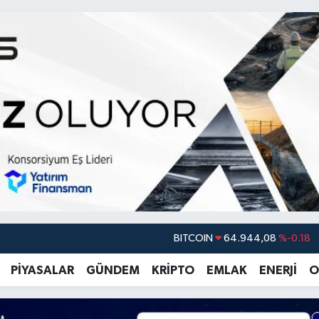
DOLAR
47,7436
%0.18
EURO
55,2510
%0.32
PİYASALAR
GÜNDEM
KRİPTO
EMLAK
ENERJİ
O
STERLİN
64,4811
%0.38
GRAM ALTIN
6660.55
%0.03