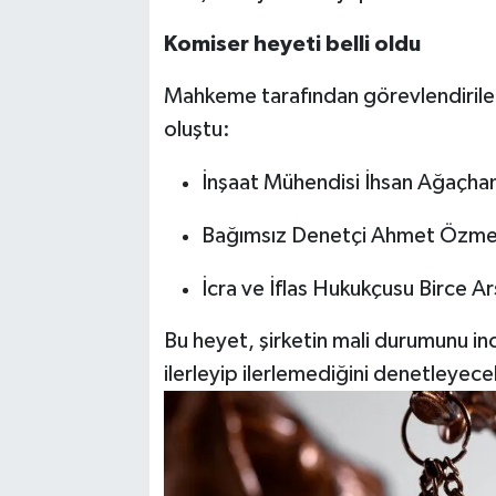
Komiser heyeti belli oldu
Mahkeme tarafından görevlendirile
oluştu:
İnşaat Mühendisi İhsan Ağaçha
Bağımsız Denetçi Ahmet Özm
İcra ve İflas Hukukçusu Birce 
Bu heyet, şirketin mali durumunu in
ilerleyip ilerlemediğini denetleyece