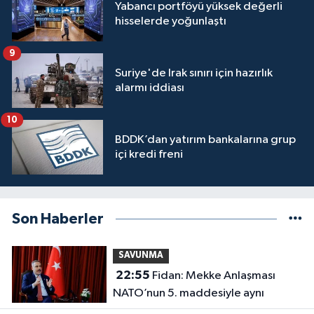
Yabancı portföyü yüksek değerli
hisselerde yoğunlaştı
9
Suriye'de Irak sınırı için hazırlık
alarmı iddiası
10
BDDK’dan yatırım bankalarına grup
içi kredi freni
Son Haberler
SAVUNMA
22:55
Fidan: Mekke Anlaşması
NATO’nun 5. maddesiyle aynı