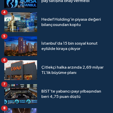
pay satışına onay vermedi
4
Hedef Holding’in piyasa değeri
bilançosundan koptu
5
İstanbul’da 15 bin sosyal konut
eylülde kiraya çıkıyor
6
Çitlekçi halka arzında 2,69 milyar
TL’lik büyüme planı
7
BİST’te yabancı payı yılbaşından
beri 4,75 puan düştü
8