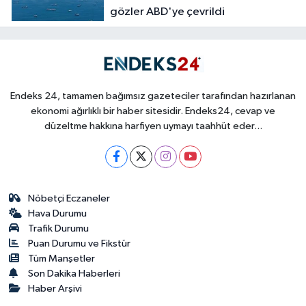
gözler ABD'ye çevrildi
Endeks 24, tamamen bağımsız gazeteciler tarafından hazırlanan
ekonomi ağırlıklı bir haber sitesidir. Endeks24, cevap ve
düzeltme hakkına harfiyen uymayı taahhüt eder...
Nöbetçi Eczaneler
Hava Durumu
Trafik Durumu
Puan Durumu ve Fikstür
Tüm Manşetler
Son Dakika Haberleri
Haber Arşivi