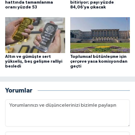
hattında tamamlanma
bitiriyor; payı yüzde
oranı yüzde 53
84,06’ya çıkacak
Altın ve gümüşte sert
Toplumsal bütünleşme için
yükseliş, beş gelişme ralliyi
çerçeve yasa komisyondan
besledi
geçti
Yorumlar