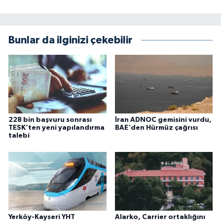
Bunlar da ilginizi çekebilir
228 bin başvuru sonrası
İran ADNOC gemisini vurdu,
TESK’ten yeni yapılandırma
BAE'den Hürmüz çağrısı
talebi
Yerköy-Kayseri YHT
Alarko, Carrier ortaklığını