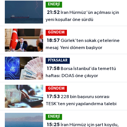
ENERJİ
21:52
İran Hürmüz'ün açılması için
yeni koşullar öne sürdü
GÜNDEM
18:57
Gürlek’ten sokak çetelerine
mesaj: Yeni dönem başlıyor
PİYASALAR
17:58
Borsa İstanbul’da temettü
haftası: DOAS öne çıkıyor
GÜNDEM
17:53
228 bin başvuru sonrası
TESK’ten yeni yapılandırma talebi
ENERJİ
15:25
İran Hürmüz için şart koydu,