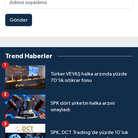
Gönder
Trend Haberler
1
Türker VEYAŞ halka arzında yüzde
70'lik istikrar fonu
2
SPK dört şirketin halka arzını
onayladı
3
SPK, DCT Trading’de yüzde 10’luk