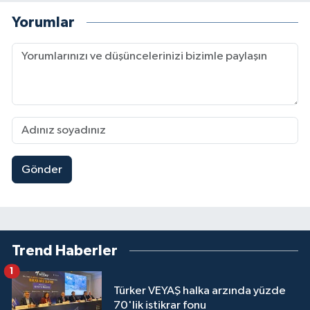
Yorumlar
Gönder
Trend Haberler
1
Türker VEYAŞ halka arzında yüzde
70'lik istikrar fonu