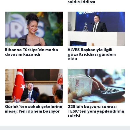
saldırı iddiası
Rihanna Türkiye’de marka
ALVES Başkanıyla ilgili
davasını kazandı
gözaltı iddiası gündem
oldu
Gürlek’ten sokak çetelerine
228 bin başvuru sonrası
mesaj: Yeni dönem başlıyor
TESK’ten yeni yapılandırma
talebi