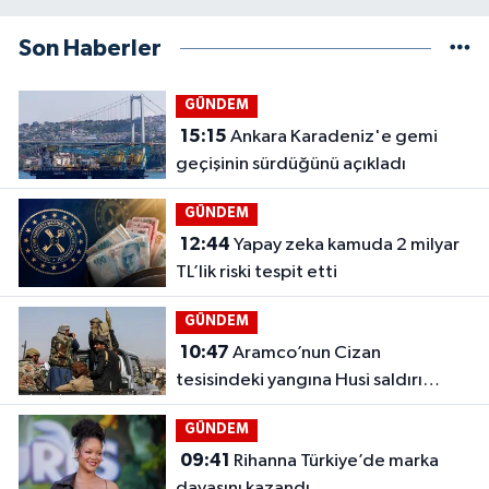
Son Haberler
GÜNDEM
15:15
Ankara Karadeniz'e gemi
geçişinin sürdüğünü açıkladı
GÜNDEM
12:44
Yapay zeka kamuda 2 milyar
TL’lik riski tespit etti
GÜNDEM
10:47
Aramco’nun Cizan
tesisindeki yangına Husi saldırı
iddiası
GÜNDEM
09:41
Rihanna Türkiye’de marka
davasını kazandı