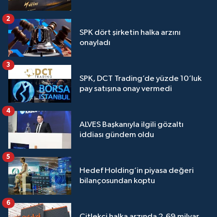
2
SPK dört şirketin halka arzını
onayladı
3
SPK, DCT Trading’de yüzde 10’luk
pay satışına onay vermedi
4
ALVES Başkanıyla ilgili gözaltı
iddiası gündem oldu
5
Hedef Holding’in piyasa değeri
bilançosundan koptu
6
Çitlekçi halka arzında 2,69 milyar