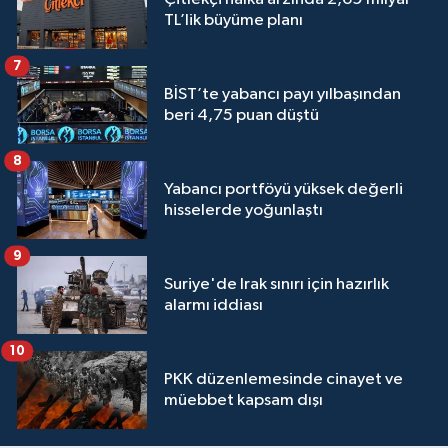
TL’lik büyüme planı
7
BİST’te yabancı payı yılbaşından
beri 4,75 puan düştü
8
Yabancı portföyü yüksek değerli
hisselerde yoğunlaştı
9
Suriye'de Irak sınırı için hazırlık
alarmı iddiası
10
PKK düzenlemesinde cinayet ve
müebbet kapsam dışı