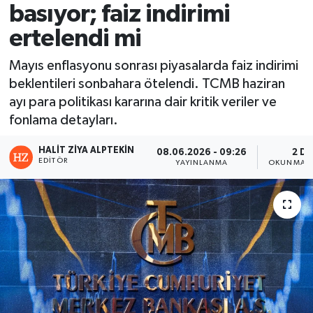
basıyor; faiz indirimi
ertelendi mi
Mayıs enflasyonu sonrası piyasalarda faiz indirimi
beklentileri sonbahara ötelendi. TCMB haziran
ayı para politikası kararına dair kritik veriler ve
fonlama detayları.
HALIT ZIYA ALPTEKIN
08.06.2026 - 09:26
2 DK
EDITÖR
YAYINLANMA
OKUNMA S