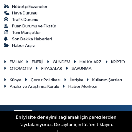
Nöbetçi Eczaneler
Hava Durumu
Trafik Durumu
Puan Durumu ve Fikstür
Tüm Manşetler
Son Dakika Haberleri
Haber Arşivi
EMLAK
ENERJİ
GÜNDEM
HALKA ARZ
KRİPTO
OTOMOTİV
PİYASALAR
SAVUNMA
Künye
Çerez Politikası
İletişim
Kullanım Şartları
Analiz ve Araştırma Kurulu
Haber Merkezi
RSS
Copyright © 2026. Her hakkı saklıdır.
En iyi site deneyimi sağlamak için çerezlerden
faydalanıyoruz. Detaylar için lütfen tıklayın.