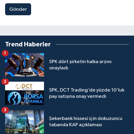
Gönder
Trend Haberler
1
SPK dört şirketin halka arzını
onayladı
2
SPK, DCT Trading’de yüzde 10’luk
pay satışına onay vermedi
3
Şekerbank hissesi için dokuzuncu
tabanda KAP açıklaması