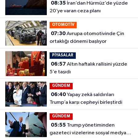
08:35
İran’dan Hürmüz’de yüzde
20’ye varan ceza planı
OTOMOTİV
07:30
Avrupa otomotivinde Çin
ortaklığı dönemi başlıyor
PİYASALAR
06:57
Altın haftalık rallisini yüzde
5’e taşıdı
GÜNDEM
06:40
Yapay zekâ saldırıları
Trump’a karşı cepheyi birleştirdi
GÜNDEM
05:55
Trump yönetiminden
gazeteci vizelerine sosyal medya