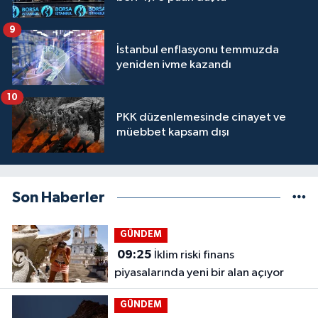
9
İstanbul enflasyonu temmuzda
yeniden ivme kazandı
10
PKK düzenlemesinde cinayet ve
müebbet kapsam dışı
Son Haberler
GÜNDEM
09:25
İklim riski finans
piyasalarında yeni bir alan açıyor
GÜNDEM