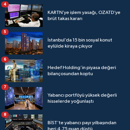
4
KARTN’ye işlem yasağı, OZATD’ye
brüt takas kararı
5
İstanbul’da 15 bin sosyal konut
eylülde kiraya çıkıyor
6
Hedef Holding’in piyasa değeri
bilançosundan koptu
7
Yabancı portföyü yüksek değerli
hisselerde yoğunlaştı
8
BİST’te yabancı payı yılbaşından
beri 4,75 puan düştü