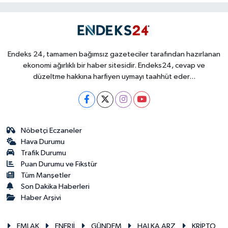
taraması
Endeks 24, tamamen bağımsız gazeteciler tarafından hazırlanan
ekonomi ağırlıklı bir haber sitesidir. Endeks24, cevap ve
düzeltme hakkına harfiyen uymayı taahhüt eder...
Nöbetçi Eczaneler
Hava Durumu
Trafik Durumu
Puan Durumu ve Fikstür
Tüm Manşetler
Son Dakika Haberleri
Haber Arşivi
EMLAK
ENERJİ
GÜNDEM
HALKA ARZ
KRİPTO