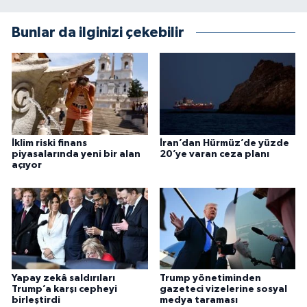
Bunlar da ilginizi çekebilir
İklim riski finans
İran’dan Hürmüz’de yüzde
piyasalarında yeni bir alan
20’ye varan ceza planı
açıyor
Yapay zekâ saldırıları
Trump yönetiminden
Trump’a karşı cepheyi
gazeteci vizelerine sosyal
birleştirdi
medya taraması