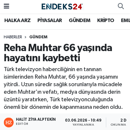
HALKA ARZ
PİYASALAR
GÜNDEM
KRİPTO
EM
EMLAK
Nöbetçi Eczaneler
ENERJİ
Hava Durumu
HABERLER
GÜNDEM
Reha Muhtar 66 yaşında
GÜNDEM
Trafik Durumu
hayatını kaybetti
HALKA ARZ
Süper Lig Puan Durumu ve Fikstür
Türk televizyon haberciliğinin en tanınan
isimlerinden Reha Muhtar, 66 yaşında yaşamını
KRİPTO
Tüm Manşetler
yitirdi. Uzun süredir sağlık sorunlarıyla mücadele
eden Muhtar'ın vefatı, medya dünyasında derin
OTOMOTİV
Son Dakika Haberleri
üzüntü yaratırken, Türk televizyonculuğunda
önemli bir dönemin de kapanmasına neden oldu.
PİYASALAR
Haber Arşivi
HALIT ZIYA ALPTEKIN
03.06.2026 - 10:49
2 DK
EDITÖR
SAVUNMA
YAYINLANMA
OKUNMA S