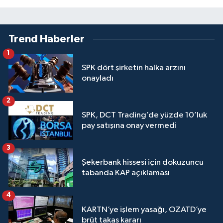
Trend Haberler
1
SPK dört şirketin halka arzını
onayladı
2
SPK, DCT Trading’de yüzde 10’luk
pay satışına onay vermedi
3
Şekerbank hissesi için dokuzuncu
tabanda KAP açıklaması
4
KARTN’ye işlem yasağı, OZATD’ye
brüt takas kararı