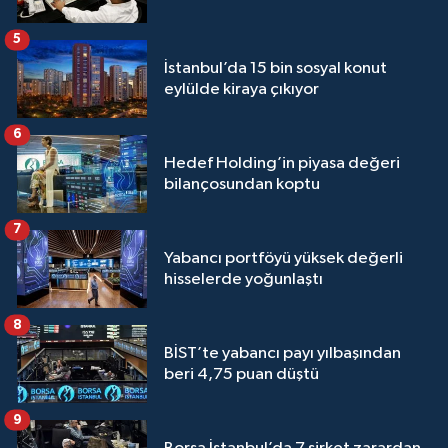
5
İstanbul’da 15 bin sosyal konut
eylülde kiraya çıkıyor
6
Hedef Holding’in piyasa değeri
bilançosundan koptu
7
Yabancı portföyü yüksek değerli
hisselerde yoğunlaştı
8
BİST’te yabancı payı yılbaşından
beri 4,75 puan düştü
9