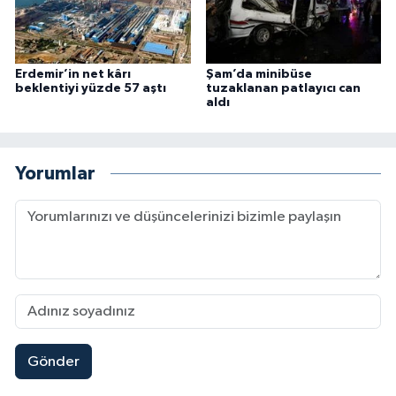
Erdemir’in net kârı
Şam’da minibüse
beklentiyi yüzde 57 aştı
tuzaklanan patlayıcı can
aldı
Yorumlar
Gönder