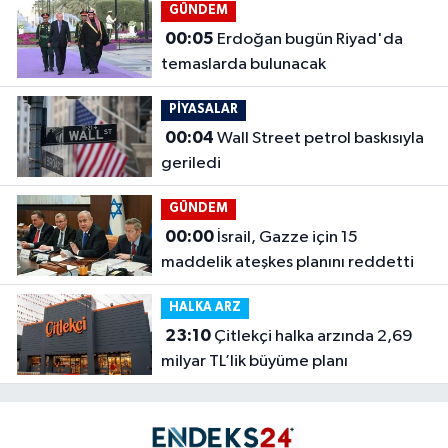
GÜNDEM
00:05
Erdoğan bugün Riyad'da
temaslarda bulunacak
PİYASALAR
00:04
Wall Street petrol baskısıyla
geriledi
GÜNDEM
00:00
İsrail, Gazze için 15
maddelik ateşkes planını reddetti
HALKA ARZ
23:10
Çitlekçi halka arzında 2,69
milyar TL’lik büyüme planı