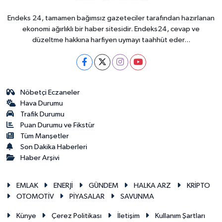
Endeks 24, tamamen bağımsız gazeteciler tarafından hazırlanan
ekonomi ağırlıklı bir haber sitesidir. Endeks24, cevap ve
düzeltme hakkına harfiyen uymayı taahhüt eder...
Nöbetçi Eczaneler
Hava Durumu
Trafik Durumu
Puan Durumu ve Fikstür
Tüm Manşetler
Son Dakika Haberleri
Haber Arşivi
EMLAK
ENERJİ
GÜNDEM
HALKA ARZ
KRİPTO
OTOMOTİV
PİYASALAR
SAVUNMA
Künye
Çerez Politikası
İletişim
Kullanım Şartları