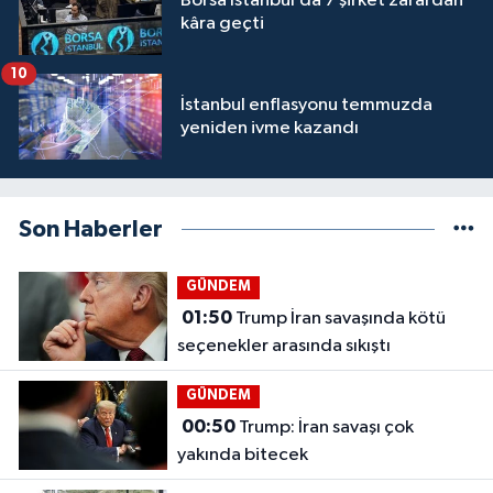
Borsa İstanbul’da 7 şirket zarardan
kâra geçti
10
İstanbul enflasyonu temmuzda
yeniden ivme kazandı
Son Haberler
GÜNDEM
01:50
Trump İran savaşında kötü
seçenekler arasında sıkıştı
GÜNDEM
00:50
Trump: İran savaşı çok
yakında bitecek