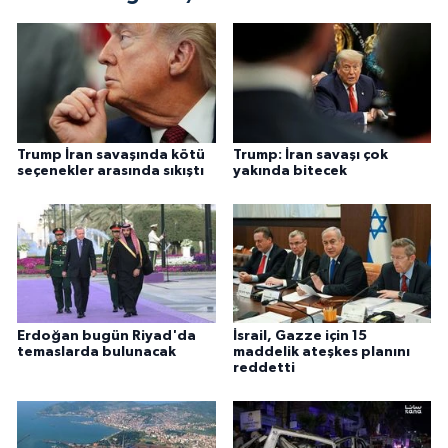
Trump İran savaşında kötü
Trump: İran savaşı çok
seçenekler arasında sıkıştı
yakında bitecek
Erdoğan bugün Riyad'da
İsrail, Gazze için 15
temaslarda bulunacak
maddelik ateşkes planını
reddetti