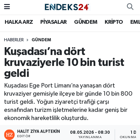
HALKA ARZ
PİYASALAR
GÜNDEM
KRİPTO
EM
EMLAK
Nöbetçi Eczaneler
ENERJİ
Hava Durumu
HABERLER
GÜNDEM
Kuşadası’na dört
GÜNDEM
Trafik Durumu
kruvaziyerle 10 bin turist
geldi
HALKA ARZ
Süper Lig Puan Durumu ve Fikstür
Kuşadası Ege Port Limanı’na yanaşan dört
KRİPTO
Tüm Manşetler
kruvaziyer gemisiyle ilçeye bir günde 10 bin 800
turist geldi. Yoğun ziyaretçi trafiği çarşı
OTOMOTİV
Son Dakika Haberleri
esnafından turizm işletmelerine kadar geniş bir
ekonomik hareketlilik oluşturdu.
PİYASALAR
Haber Arşivi
HALIT ZIYA ALPTEKIN
08.05.2026 - 08:30
1 DK
SAVUNMA
EDITÖR
YAYINLANMA
OKUNMA S