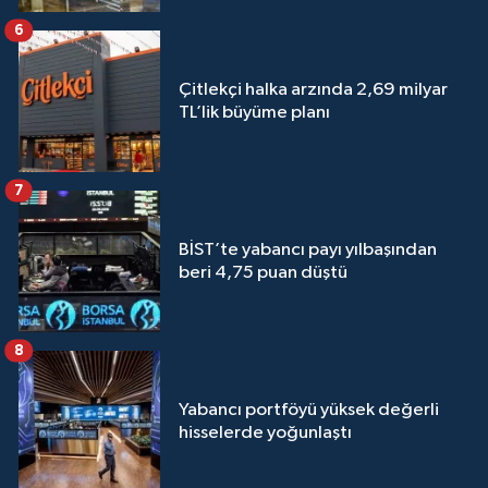
6
Çitlekçi halka arzında 2,69 milyar
TL’lik büyüme planı
7
BİST’te yabancı payı yılbaşından
beri 4,75 puan düştü
8
Yabancı portföyü yüksek değerli
hisselerde yoğunlaştı