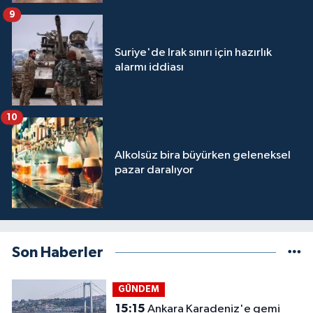
9
Suriye'de Irak sınırı için hazırlık
alarmı iddiası
10
Alkolsüz bira büyürken geleneksel
pazar daralıyor
Son Haberler
GÜNDEM
15:15
Ankara Karadeniz'e gemi