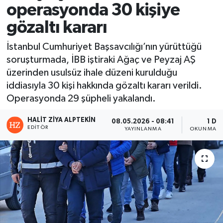
operasyonda 30 kişiye
gözaltı kararı
İstanbul Cumhuriyet Başsavcılığı’nın yürüttüğü
soruşturmada, İBB iştiraki Ağaç ve Peyzaj AŞ
üzerinden usulsüz ihale düzeni kurulduğu
iddiasıyla 30 kişi hakkında gözaltı kararı verildi.
Operasyonda 29 şüpheli yakalandı.
HALIT ZIYA ALPTEKIN
08.05.2026 - 08:41
1 DK
EDITÖR
YAYINLANMA
OKUNMA S