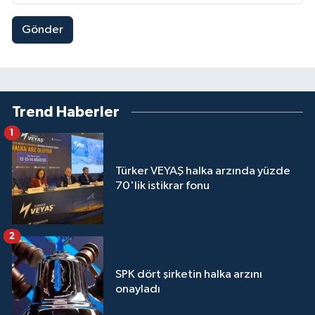
Gönder
Trend Haberler
1
Türker VEYAŞ halka arzında yüzde
70'lik istikrar fonu
2
SPK dört şirketin halka arzını
onayladı