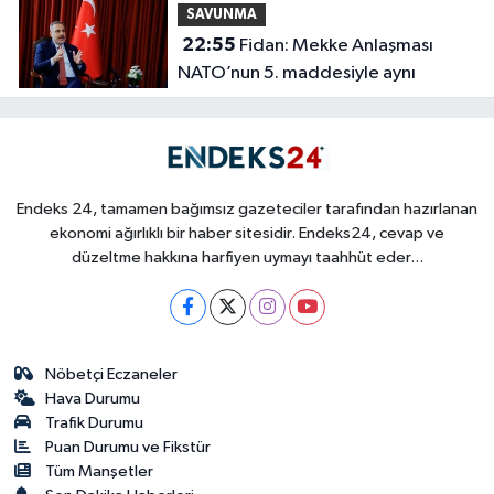
SAVUNMA
22:55
Fidan: Mekke Anlaşması
NATO’nun 5. maddesiyle aynı
Endeks 24, tamamen bağımsız gazeteciler tarafından hazırlanan
ekonomi ağırlıklı bir haber sitesidir. Endeks24, cevap ve
düzeltme hakkına harfiyen uymayı taahhüt eder...
Nöbetçi Eczaneler
Hava Durumu
Trafik Durumu
Puan Durumu ve Fikstür
Tüm Manşetler