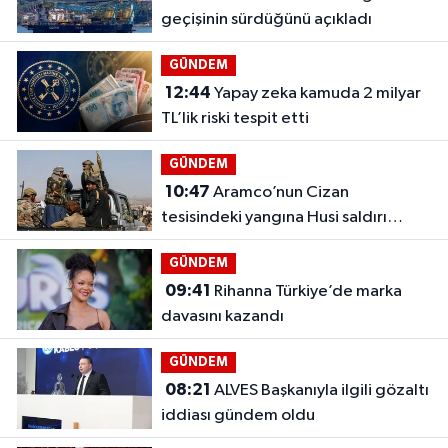
geçişinin sürdüğünü açıkladı
GÜNDEM
12:44
Yapay zeka kamuda 2 milyar
TL’lik riski tespit etti
GÜNDEM
10:47
Aramco’nun Cizan
tesisindeki yangına Husi saldırı
iddiası
GÜNDEM
09:41
Rihanna Türkiye’de marka
davasını kazandı
GÜNDEM
08:21
ALVES Başkanıyla ilgili gözaltı
iddiası gündem oldu