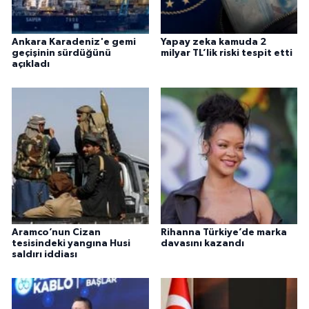
Ankara Karadeniz'e gemi
Yapay zeka kamuda 2
geçişinin sürdüğünü
milyar TL’lik riski tespit etti
açıkladı
Aramco’nun Cizan
Rihanna Türkiye’de marka
tesisindeki yangına Husi
davasını kazandı
saldırı iddiası