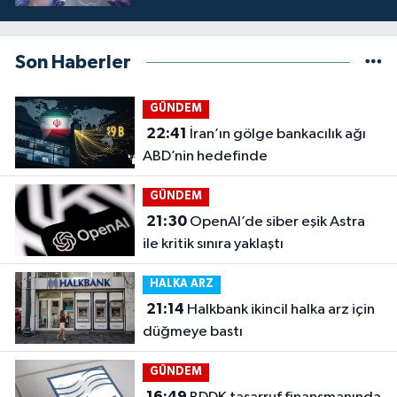
Son Haberler
GÜNDEM
22:41
İran’ın gölge bankacılık ağı
ABD’nin hedefinde
GÜNDEM
21:30
OpenAI’de siber eşik Astra
ile kritik sınıra yaklaştı
HALKA ARZ
21:14
Halkbank ikincil halka arz için
düğmeye bastı
GÜNDEM
16:49