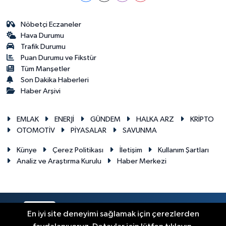
Nöbetçi Eczaneler
Hava Durumu
Trafik Durumu
Puan Durumu ve Fikstür
Tüm Manşetler
Son Dakika Haberleri
Haber Arşivi
EMLAK
ENERJİ
GÜNDEM
HALKA ARZ
KRİPTO
OTOMOTİV
PİYASALAR
SAVUNMA
Künye
Çerez Politikası
İletişim
Kullanım Şartları
Analiz ve Araştırma Kurulu
Haber Merkezi
RSS
Copyright © 2026. Her hakkı saklıdır.
En iyi site deneyimi sağlamak için çerezlerden