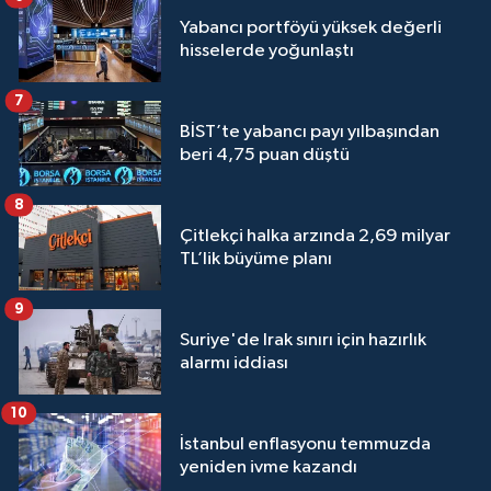
Yabancı portföyü yüksek değerli
hisselerde yoğunlaştı
7
BİST’te yabancı payı yılbaşından
beri 4,75 puan düştü
8
Çitlekçi halka arzında 2,69 milyar
TL’lik büyüme planı
9
Suriye'de Irak sınırı için hazırlık
alarmı iddiası
10
İstanbul enflasyonu temmuzda
yeniden ivme kazandı