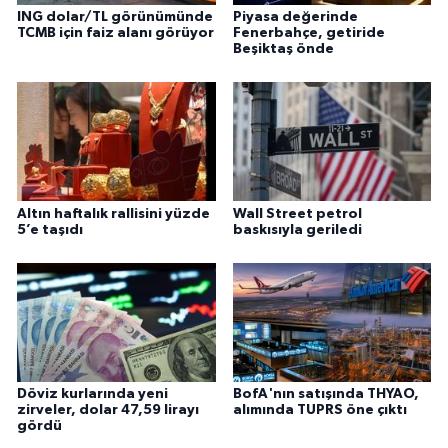
ING dolar/TL görünümünde
Piyasa değerinde
TCMB için faiz alanı görüyor
Fenerbahçe, getiride
Beşiktaş önde
Altın haftalık rallisini yüzde
Wall Street petrol
5’e taşıdı
baskısıyla geriledi
Döviz kurlarında yeni
BofA'nın satışında THYAO,
zirveler, dolar 47,59 lirayı
alımında TUPRS öne çıktı
gördü