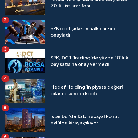
70'lik istikrar fonu
2
SPK dört şirketin halka arzını
onayladı
3
SPK, DCT Trading’de yüzde 10’luk
pay satışına onay vermedi
4
Hedef Holding’in piyasa değeri
bilançosundan koptu
5
İstanbul’da 15 bin sosyal konut
eylülde kiraya çıkıyor
6