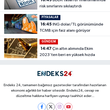
BDDK tasarruf finansmanında
risk sınırlarını sıkılaştırdı
PİYASALAR
16:45
ING dolar/TL görünümünde
TCMB için faiz alanı görüyor
GÜNDEM
14:47
Çin altın alımında Ekim
2023'ten beri en yüksek hızda
Endeks 24, tamamen bağımsız gazeteciler tarafından hazırlanan
ekonomi ağırlıklı bir haber sitesidir. Endeks24, cevap ve
düzeltme hakkına harfiyen uymayı taahhüt eder...