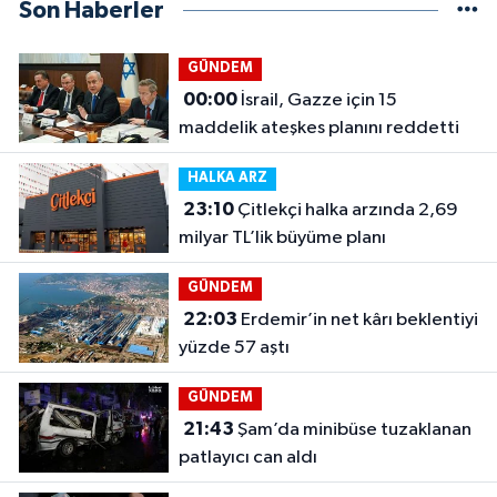
Son Haberler
GÜNDEM
00:00
İsrail, Gazze için 15
maddelik ateşkes planını reddetti
HALKA ARZ
23:10
Çitlekçi halka arzında 2,69
milyar TL’lik büyüme planı
GÜNDEM
22:03
Erdemir’in net kârı beklentiyi
yüzde 57 aştı
GÜNDEM
21:43
Şam’da minibüse tuzaklanan
patlayıcı can aldı