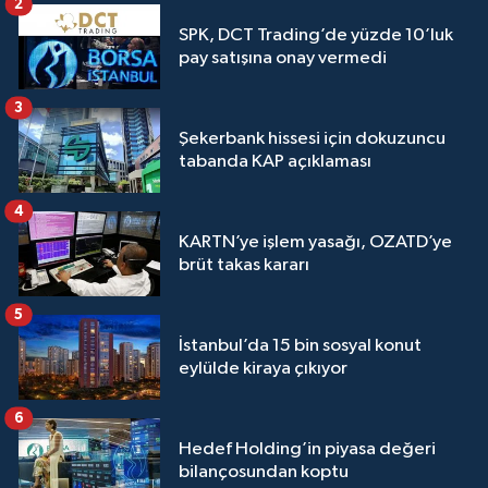
2
SPK, DCT Trading’de yüzde 10’luk
pay satışına onay vermedi
3
Şekerbank hissesi için dokuzuncu
tabanda KAP açıklaması
4
KARTN’ye işlem yasağı, OZATD’ye
brüt takas kararı
5
İstanbul’da 15 bin sosyal konut
eylülde kiraya çıkıyor
6
Hedef Holding’in piyasa değeri
bilançosundan koptu