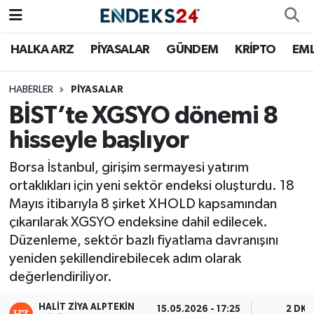
HALKA ARZ
PİYASALAR
GÜNDEM
KRİPTO
EM
EMLAK
Nöbetçi Eczaneler
ENERJİ
Hava Durumu
HABERLER
PİYASALAR
BİST’te XGSYO dönemi 8
GÜNDEM
Trafik Durumu
hisseyle başlıyor
HALKA ARZ
Süper Lig Puan Durumu ve Fikstür
Borsa İstanbul, girişim sermayesi yatırım
ortaklıkları için yeni sektör endeksi oluşturdu. 18
KRİPTO
Tüm Manşetler
Mayıs itibarıyla 8 şirket XHOLD kapsamından
çıkarılarak XGSYO endeksine dahil edilecek.
OTOMOTİV
Son Dakika Haberleri
Düzenleme, sektör bazlı fiyatlama davranışını
yeniden şekillendirebilecek adım olarak
PİYASALAR
Haber Arşivi
değerlendiriliyor.
SAVUNMA
HALIT ZIYA ALPTEKIN
15.05.2026 - 17:25
2 DK