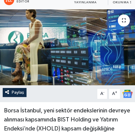
EDITÖR
YAYINLANMA
OKUNMA SÜ
Paylaş
-
+
A
A
Borsa İstanbul, yeni sektör endekslerinin devreye
alınması kapsamında BIST Holding ve Yatırım
Endeksi’nde (XHOLD) kapsam değişikliğine