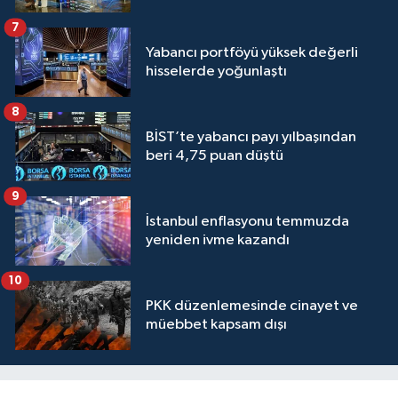
7
Yabancı portföyü yüksek değerli
hisselerde yoğunlaştı
8
BİST’te yabancı payı yılbaşından
beri 4,75 puan düştü
9
İstanbul enflasyonu temmuzda
yeniden ivme kazandı
10
PKK düzenlemesinde cinayet ve
müebbet kapsam dışı