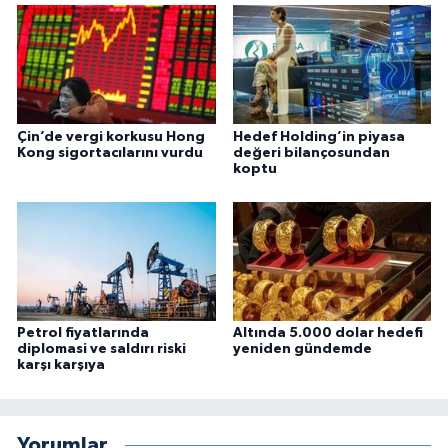
Çin’de vergi korkusu Hong
Hedef Holding’in piyasa
Kong sigortacılarını vurdu
değeri bilançosundan
koptu
Petrol fiyatlarında
Altında 5.000 dolar hedefi
diplomasi ve saldırı riski
yeniden gündemde
karşı karşıya
Yorumlar