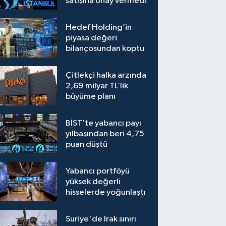
satışına onay vermedi
Hedef Holding’in
piyasa değeri
bilançosundan koptu
Çitlekçi halka arzında
2,69 milyar TL’lik
büyüme planı
BİST’te yabancı payı
yılbaşından beri 4,75
puan düştü
Yabancı portföyü
yüksek değerli
hisselerde yoğunlaştı
Suriye'de Irak sınırı