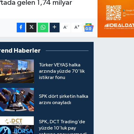
aftada gelen 1,74 milyar
-
+
A
A
rend Haberler
Türker VEYAŞ halka
arzında yüzde 70'lik
istikrar fonu
SPK dört şirketin halka
arzını onayladı
SPK, DCT Trading’de
yüzde 10’luk pay