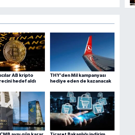
ıcılar AB kripto
THY’den Mil kampanyası
recini hedef aldı
hediye eden de kazanacak
CMB aynı gün karar
Ticaret Bakanlığı indirim