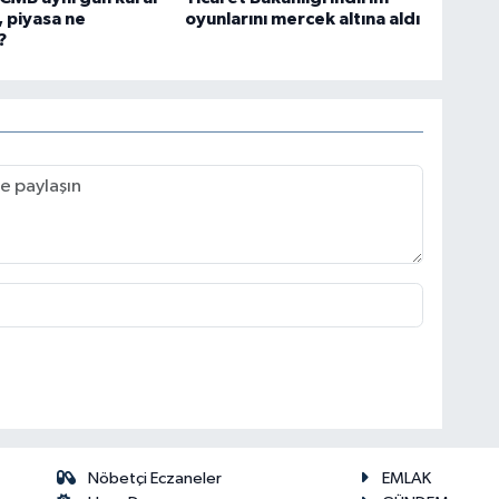
 piyasa ne
oyunlarını mercek altına aldı
?
Nöbetçi Eczaneler
EMLAK