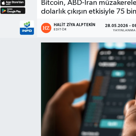
Bitcoin, ABD-İran müzakereleri
dolarlık çıkışın etkisiyle 75 bi
HALIT ZIYA ALPTEKIN
28.05.2026 - 0
EDITÖR
YAYINLANMA