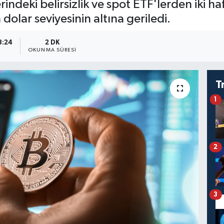
ndeki belirsizlik ve spot ETF'lerden iki h
n dolar seviyesinin altına geriledi.
8:24
2 DK
OKUNMA SÜRESI
T
1
2
3