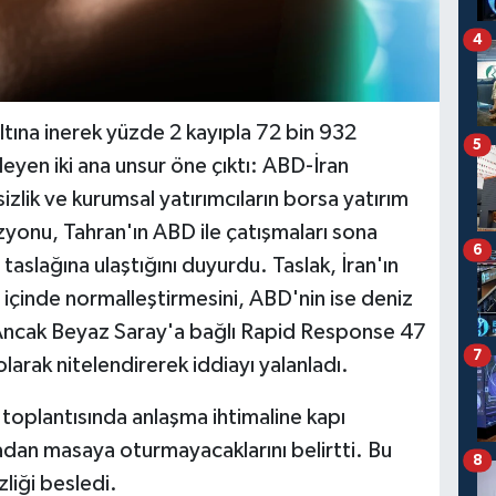
4
 altına inerek yüzde 2 kayıpla 72 bin 932
5
eyen iki ana unsur öne çıktı: ABD-İran
sizlik ve kurumsal yatırımcıların borsa yatırım
izyonu, Tahran'ın ABD ile çatışmaları sona
6
aslağına ulaştığını duyurdu. Taslak, İran'ın
y içinde normalleştirmesini, ABD'nin ise deniz
 Ancak Beyaz Saray'a bağlı Rapid Response 47
7
rak nitelendirerek iddiayı yalanladı.
oplantısında anlaşma ihtimaline kapı
dan masaya oturmayacaklarını belirtti. Bu
8
zliği besledi.