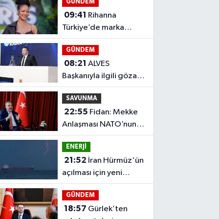
GÜNDEM
iddiası
09:41
Rihanna
Türkiye’de marka
davasını kazandı
GÜNDEM
08:21
ALVES
Başkanıyla ilgili gözaltı
iddiası gündem oldu
SAVUNMA
22:55
Fidan: Mekke
Anlaşması NATO’nun 5.
maddesiyle aynı
ENERJİ
21:52
İran Hürmüz'ün
açılması için yeni
koşullar öne sürdü
GÜNDEM
18:57
Gürlek’ten