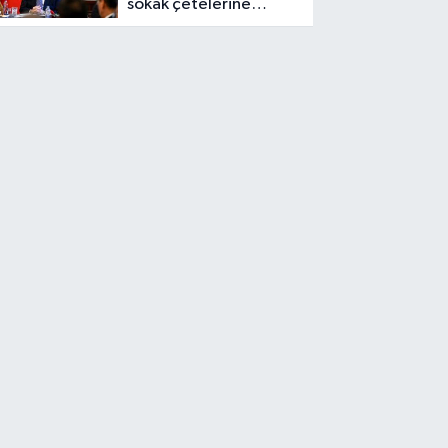
sokak çetelerine
mesaj: Yeni dönem
başlıyor