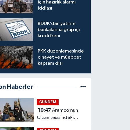
için hazırlık alarmı
iddiası
BDDK’dan yatırım
bankalarına grup içi
kredi freni
PKK düzenlemesinde
cinayet ve müebbet
kapsam dışı
on Haberler
GÜNDEM
10:47
Aramco’nun
Cizan tesisindeki
yangına Husi saldırı