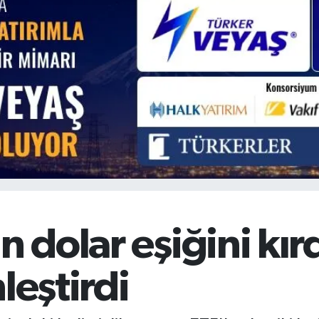
BİST100
13.779
%-14
BITCOIN
64.998,24
%0.35
n dolar eşiğini kırd
leştirdi