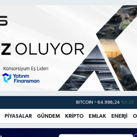
DOLAR
47,7436
%0.18
EURO
55,2510
%0.32
PİYASALAR
GÜNDEM
KRİPTO
EMLAK
ENERJİ
O
STERLİN
64,4811
%0.38
GRAM ALTIN
6660.55
%0.03