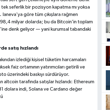
şın tek seferlik bir pozisyon kapatma mı yoksa
. Ianeva'ya göre tüm çıkışlara rağmen
n 98,4 milyar dolarda; bu da Bitcoin'in toplam
5'ine denk geliyor — yani kurumsal tabandaki
rde satış hızlandı
kından izlediği kişisel tüketim harcamaları
sek faiz ortamının yatırımcıları getirili ve
ipto üzerindeki baskıyı sürdürüyor.
n altcoin tarafında satışlar hızlandı: Ethereum
31 dolara indi, Solana ve Cardano değer
tü