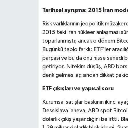
Tarihsel ayrışma: 2015 İran mode
Risk varlıklarının jeopolitik müzaker
2015'teki İran nükleer anlaşması sür
toparlanmıştı; ancak o dönem Bitcoin
Bugünkü tablo farklı: ETF'ler aracılı
parçası ve bu da onu hisse senedi be
getiriyor. Nitekim düşüş, ABD borsa
denk gelmesi açısından dikkat çekici 
ETF çıkışları ve yapısal soru
Kurumsal satışlar baskının ikinci ay
Dessislava Ianeva, ABD spot Bitcoin
dolarlık çıkış yaşandığını belirtti. 
1,29 milyar dolarlık blok işlemi, fi