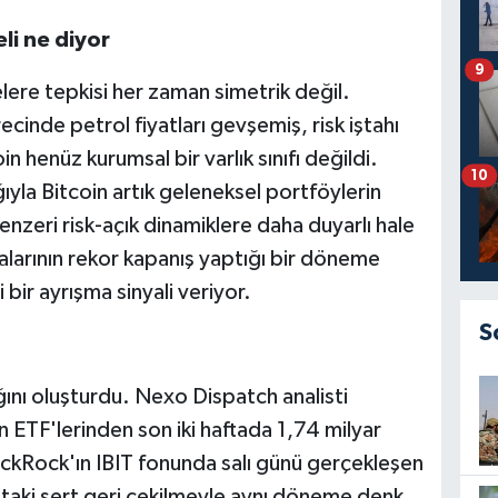
li ne diyor
9
elere tepkisi her zaman simetrik değil.
ecinde petrol fiyatları gevşemiş, risk iştahı
 henüz kurumsal bir varlık sınıfı değildi.
10
ğıyla Bitcoin artık geleneksel portföylerin
nzeri risk-açık dinamiklere daha duyarlı hale
larının rekor kapanış yaptığı bir döneme
bir ayrışma sinyali veriyor.
S
ağını oluşturdu. Nexo Dispatch analisti
 ETF'lerinden son iki haftada 1,74 milyar
BlackRock'ın IBIT fonunda salı günü gerçekleşen
yattaki sert geri çekilmeyle aynı döneme denk