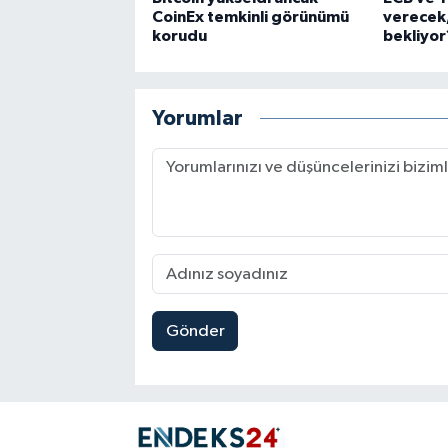
CoinEx temkinli görünümü
verecek,
korudu
bekliyor
Yorumlar
Gönder