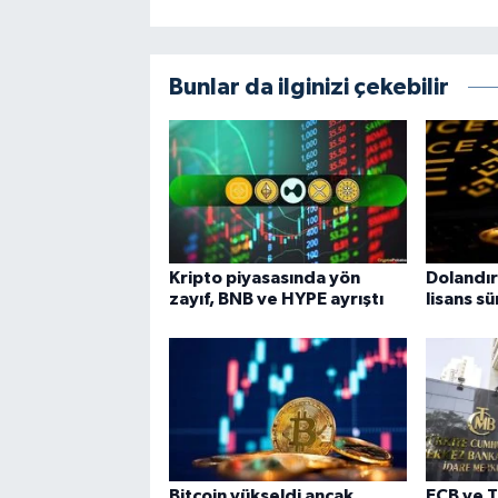
Bunlar da ilginizi çekebilir
Kripto piyasasında yön
Dolandır
zayıf, BNB ve HYPE ayrıştı
lisans sü
Bitcoin yükseldi ancak
ECB ve T