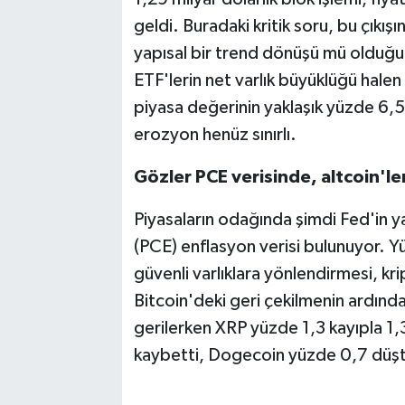
geldi. Buradaki kritik soru, bu çıkı
yapısal bir trend dönüşü mü olduğu
ETF'lerin net varlık büyüklüğü hale
piyasa değerinin yaklaşık yüzde 6,
erozyon henüz sınırlı.
Gözler PCE verisinde, altcoin'le
Piyasaların odağında şimdi Fed'in ya
(PCE) enflasyon verisi bulunuyor. Yük
güvenli varlıklara yönlendirmesi, kr
Bitcoin'deki geri çekilmenin ardında
gerilerken XRP yüzde 1,3 kayıpla 1,
kaybetti, Dogecoin yüzde 0,7 düş