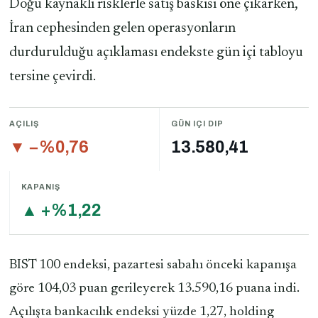
Doğu kaynaklı risklerle satış baskısı öne çıkarken,
İran cephesinden gelen operasyonların
durdurulduğu açıklaması endekste gün içi tabloyu
tersine çevirdi.
AÇILIŞ
GÜN IÇI DIP
▼ −%0,76
13.580,41
KAPANIŞ
▲ +%1,22
BIST 100 endeksi, pazartesi sabahı önceki kapanışa
göre 104,03 puan gerileyerek 13.590,16 puana indi.
Açılışta bankacılık endeksi yüzde 1,27, holding