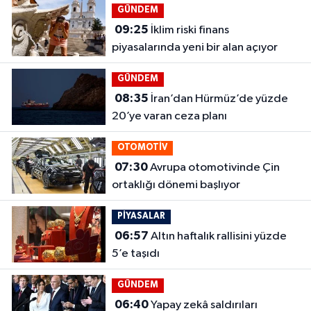
GÜNDEM
09:25
İklim riski finans
piyasalarında yeni bir alan açıyor
GÜNDEM
08:35
İran’dan Hürmüz’de yüzde
20’ye varan ceza planı
OTOMOTİV
07:30
Avrupa otomotivinde Çin
ortaklığı dönemi başlıyor
PİYASALAR
06:57
Altın haftalık rallisini yüzde
5’e taşıdı
GÜNDEM
06:40
Yapay zekâ saldırıları