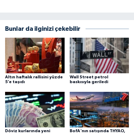
Bunlar da ilginizi çekebilir
Altın haftalık rallisini yüzde
Wall Street petrol
5’e taşıdı
baskısıyla geriledi
Döviz kurlarında yeni
BofA'nın satışında THYAO,