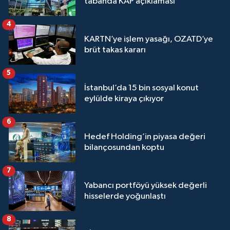
tabanda KAP açıklaması
4
KARTN’ye işlem yasağı, OZATD’ye
brüt takas kararı
5
İstanbul’da 15 bin sosyal konut
eylülde kiraya çıkıyor
6
Hedef Holding’in piyasa değeri
bilançosundan koptu
7
Yabancı portföyü yüksek değerli
hisselerde yoğunlaştı
8