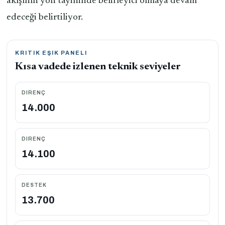
akışının yön tayininde belirleyici olmaya devam
edeceği belirtiliyor.
KRITIK EŞIK PANELI
Kısa vadede izlenen teknik seviyeler
DIRENÇ
14.000
DIRENÇ
14.100
DESTEK
13.700