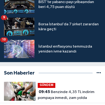
BİST’te yabancı payı yılbaşından
beri 4,75 puan düştü
9
Borsa İstanbul’da 7 şirket zarardan
kâra geçti
10
İstanbul enflasyonu temmuzda
yeniden ivme kazandı
Son Haberler
GÜNDEM
09:45
Benzinde 4,35 TL indirim
pompaya inmedi, zam yolda