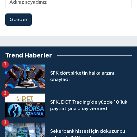
Gönder
Trend Haberler
1
SPK dört şirketin halka arzını
onayladı
2
SPK, DCT Trading’de yüzde 10’luk
pay satışına onay vermedi
3
Şekerbank hissesi için dokuzuncu