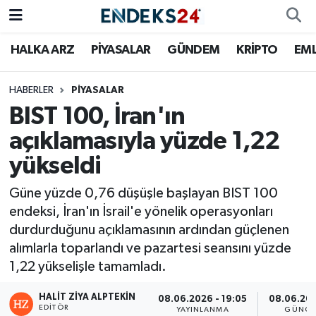
HALKA ARZ
PİYASALAR
GÜNDEM
KRİPTO
EM
EMLAK
Nöbetçi Eczaneler
ENERJİ
Hava Durumu
HABERLER
PİYASALAR
BIST 100, İran'ın
GÜNDEM
Trafik Durumu
açıklamasıyla yüzde 1,22
yükseldi
HALKA ARZ
Süper Lig Puan Durumu ve Fikstür
Güne yüzde 0,76 düşüşle başlayan BIST 100
KRİPTO
Tüm Manşetler
endeksi, İran'ın İsrail'e yönelik operasyonları
durdurduğunu açıklamasının ardından güçlenen
OTOMOTİV
Son Dakika Haberleri
alımlarla toparlandı ve pazartesi seansını yüzde
1,22 yükselişle tamamladı.
PİYASALAR
Haber Arşivi
HALIT ZIYA ALPTEKIN
08.06.2026 - 19:05
08.06.202
SAVUNMA
EDITÖR
YAYINLANMA
GÜNCE