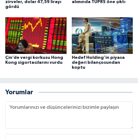
zirveler, dolar 47,59 lirayı
alımında TUPRS öne çıktı
gördü
Çin’de vergi korkusu Hong
Hedef Holding’in piyasa
Kong sigortacılarını vurdu
değeri bilançosundan
koptu
Yorumlar