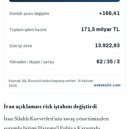
+166,41
Günlük puan değişimi
171,5 milyar TL
Toplam işlem hacmi
13.922,93
Gün içi zirve
62 / 35 / 3
Yükselen / düşen / yatay
Kaynak: AA, Borsa İstanbul kapanış verileri · 8 Haziran
endeks24.com
2026
İran açıklaması risk iştahını değiştirdi
İran Silahlı Kuvvetleri’nin savaş yönetiminden
sorumlu birimi Hatemu’l Enbiya Karargahı