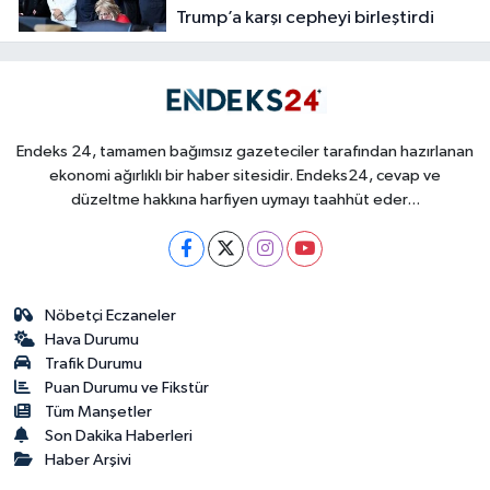
Trump’a karşı cepheyi birleştirdi
Endeks 24, tamamen bağımsız gazeteciler tarafından hazırlanan
ekonomi ağırlıklı bir haber sitesidir. Endeks24, cevap ve
düzeltme hakkına harfiyen uymayı taahhüt eder...
Nöbetçi Eczaneler
Hava Durumu
Trafik Durumu
Puan Durumu ve Fikstür
Tüm Manşetler
Son Dakika Haberleri
Haber Arşivi