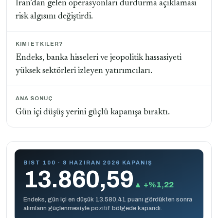
İran’dan gelen operasyonları durdurma açıklaması
risk algısını değiştirdi.
KIMI ETKILER?
Endeks, banka hisseleri ve jeopolitik hassasiyeti
yüksek sektörleri izleyen yatırımcıları.
ANA SONUÇ
Gün içi düşüş yerini güçlü kapanışa bıraktı.
BIST 100 · 8 HAZIRAN 2026 KAPANIŞ
13.860,59
▲ +%1,22
Endeks, gün içi en düşük 13.580,41 puanı gördükten sonra
alımların güçlenmesiyle pozitif bölgede kapandı.