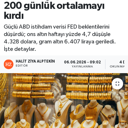
200 günlük ortalamayı
kırdı
Güçlü ABD istihdam verisi FED beklentilerini
düşürdü; ons altın haftayı yüzde 4,7 düşüşle
4.328 dolara, gram altın 6.407 liraya geriledi.
İşte detaylar.
HALIT ZIYA ALPTEKIN
06.06.2026 - 09:02
4 DK
EDITÖR
YAYINLANMA
OKUNMA S