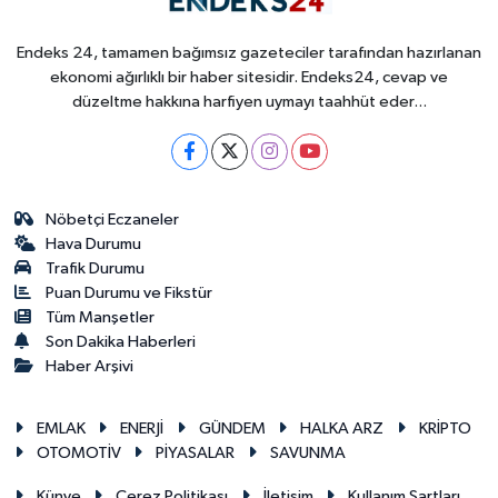
Endeks 24, tamamen bağımsız gazeteciler tarafından hazırlanan
ekonomi ağırlıklı bir haber sitesidir. Endeks24, cevap ve
düzeltme hakkına harfiyen uymayı taahhüt eder...
Nöbetçi Eczaneler
Hava Durumu
Trafik Durumu
Puan Durumu ve Fikstür
Tüm Manşetler
Son Dakika Haberleri
Haber Arşivi
EMLAK
ENERJİ
GÜNDEM
HALKA ARZ
KRİPTO
OTOMOTİV
PİYASALAR
SAVUNMA
Künye
Çerez Politikası
İletişim
Kullanım Şartları