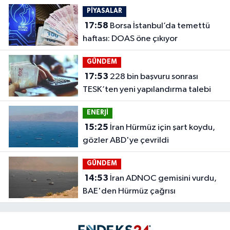
PİYASALAR
17:58
Borsa İstanbul’da temettü
haftası: DOAS öne çıkıyor
GÜNDEM
17:53
228 bin başvuru sonrası
TESK’ten yeni yapılandırma talebi
ENERJİ
15:25
İran Hürmüz için şart koydu,
gözler ABD'ye çevrildi
GÜNDEM
14:53
İran ADNOC gemisini vurdu,
BAE'den Hürmüz çağrısı