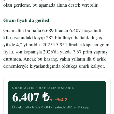
olası gerileme, bu aşamada altına destek verebilir.
Gram fiyatı da geriledi
Gram altın bu hafta 6.689 liradan 6.407 liraya indi;
kilo fiyatındaki kayıp 282 bin lirayı, haftalık düşüş
yüzde 4,2'yi buldu. 2025'i 5.951 liradan kapatan gram
fiyatı, son kapanışla 2026'da yüzde 7,67 prim yapmış
durumda. Ancak bu kazanç, yakın yılların ilk 6 aylık
dönemleriyle kıyaslandığında oldukça sınırlı kalıyor.
GRAM ALTIN · HAFTALIK KAPANIŞ
6.407 ₺
▼ −%4,2
Önceki hafta 6.689 ₺ · Kilo fiyatında 282 bin ₺ kayıp