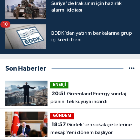
Suriye'de Irak sınırı için hazırlık
alarmı iddiası
10
BDDK’dan yatırım bankalarına grup
içi kredi freni
Son Haberler
ENERJİ
20:51
Greenland Energy sondaj
planını tek kuyuya indirdi
GÜNDEM
18:57
Gürlek’ten sokak çetelerine
mesaj: Yeni dönem başlıyor