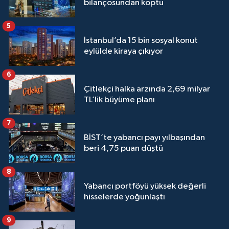
bilançosundan koptu
5
İstanbul’da 15 bin sosyal konut
eylülde kiraya çıkıyor
6
Çitlekçi halka arzında 2,69 milyar
TL’lik büyüme planı
7
BİST’te yabancı payı yılbaşından
beri 4,75 puan düştü
8
Yabancı portföyü yüksek değerli
hisselerde yoğunlaştı
9