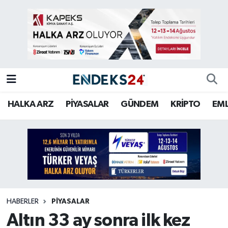
EMLAK
Nöbetçi Eczaneler
ENERJİ
Hava Durumu
GÜNDEM
Trafik Durumu
HALKA ARZ
PİYASALAR
GÜNDEM
KRİPTO
EM
HALKA ARZ
Süper Lig Puan Durumu ve Fikstür
KRİPTO
Tüm Manşetler
OTOMOTİV
Son Dakika Haberleri
PİYASALAR
Haber Arşivi
HABERLER
PİYASALAR
Altın 33 ay sonra ilk kez
SAVUNMA