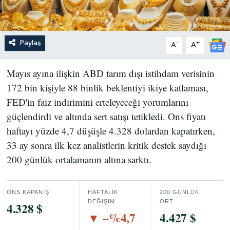
Paylaş
-
+
A
A
Mayıs ayına ilişkin ABD tarım dışı istihdam verisinin
172 bin kişiyle 88 binlik beklentiyi ikiye katlaması,
FED'in faiz indirimini erteleyeceği yorumlarını
güçlendirdi ve altında sert satışı tetikledi. Ons fiyatı
haftayı yüzde 4,7 düşüşle 4.328 dolardan kapatırken,
33 ay sonra ilk kez analistlerin kritik destek saydığı
200 günlük ortalamanın altına sarktı.
ONS KAPANIŞ
HAFTALIK
200 GÜNLÜK
DEĞIŞIM
ORT.
4.328 $
▼ −%4,7
4.427 $