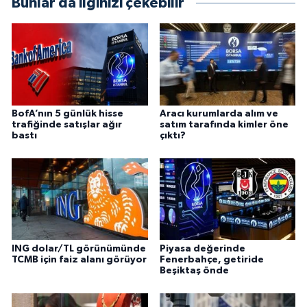
Bunlar da ilginizi çekebilir
BofA’nın 5 günlük hisse
Aracı kurumlarda alım ve
trafiğinde satışlar ağır
satım tarafında kimler öne
bastı
çıktı?
ING dolar/TL görünümünde
Piyasa değerinde
TCMB için faiz alanı görüyor
Fenerbahçe, getiride
Beşiktaş önde