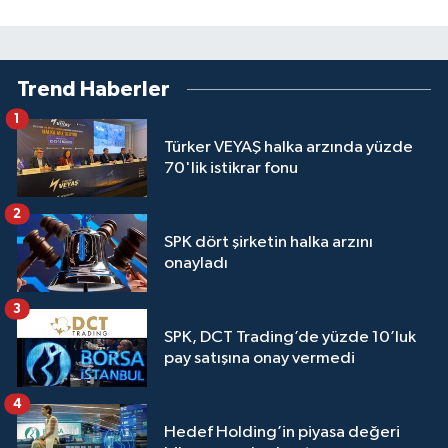
Trend Haberler
1
Türker VEYAŞ halka arzında yüzde
70'lik istikrar fonu
2
SPK dört şirketin halka arzını
onayladı
3
SPK, DCT Trading’de yüzde 10’luk
pay satışına onay vermedi
4
Hedef Holding’in piyasa değeri