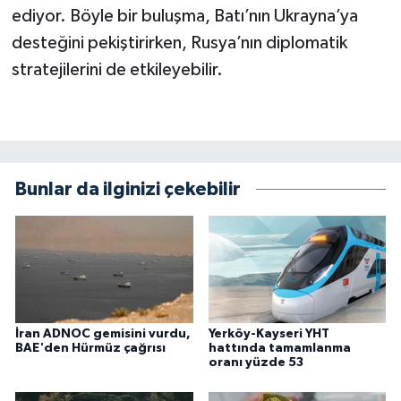
ediyor. Böyle bir buluşma, Batı’nın Ukrayna’ya
desteğini pekiştirirken, Rusya’nın diplomatik
stratejilerini de etkileyebilir.
Bunlar da ilginizi çekebilir
İran ADNOC gemisini vurdu,
Yerköy-Kayseri YHT
BAE'den Hürmüz çağrısı
hattında tamamlanma
oranı yüzde 53