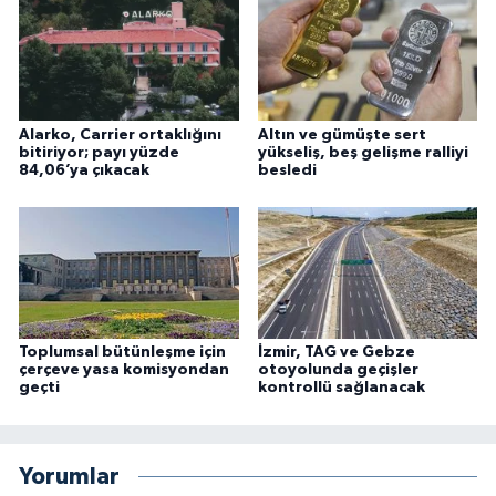
Alarko, Carrier ortaklığını
Altın ve gümüşte sert
bitiriyor; payı yüzde
yükseliş, beş gelişme ralliyi
84,06’ya çıkacak
besledi
Toplumsal bütünleşme için
İzmir, TAG ve Gebze
çerçeve yasa komisyondan
otoyolunda geçişler
geçti
kontrollü sağlanacak
Yorumlar