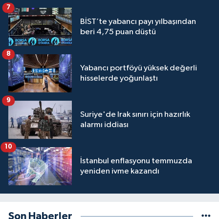
7
BİST’te yabancı payı yılbaşından
beri 4,75 puan düştü
8
Yabancı portföyü yüksek değerli
hisselerde yoğunlaştı
9
Suriye'de Irak sınırı için hazırlık
alarmı iddiası
10
İstanbul enflasyonu temmuzda
yeniden ivme kazandı
Son Haberler