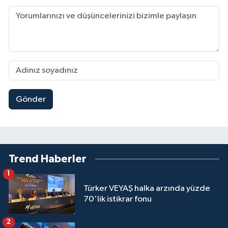
Gönder
Trend Haberler
1
Türker VEYAŞ halka arzında yüzde
70'lik istikrar fonu
2