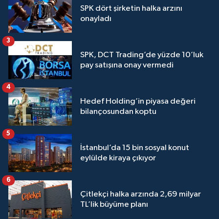
SPK dört şirketin halka arzını
onayladı
3
SPK, DCT Trading’de yüzde 10’luk
pay satışına onay vermedi
4
Hedef Holding’in piyasa değeri
bilançosundan koptu
5
İstanbul’da 15 bin sosyal konut
eylülde kiraya çıkıyor
6
Çitlekçi halka arzında 2,69 milyar
TL’lik büyüme planı