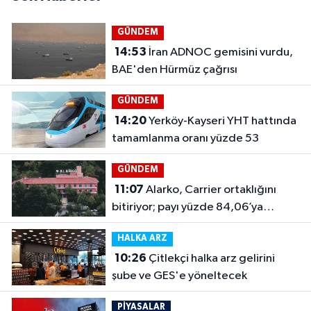
GÜNDEM
14:53
İran ADNOC gemisini vurdu,
BAE'den Hürmüz çağrısı
GÜNDEM
14:20
Yerköy-Kayseri YHT hattında
tamamlanma oranı yüzde 53
GÜNDEM
11:07
Alarko, Carrier ortaklığını
bitiriyor; payı yüzde 84,06’ya
çıkacak
HALKA ARZ
10:26
Çitlekçi halka arz gelirini
şube ve GES'e yöneltecek
PİYASALAR