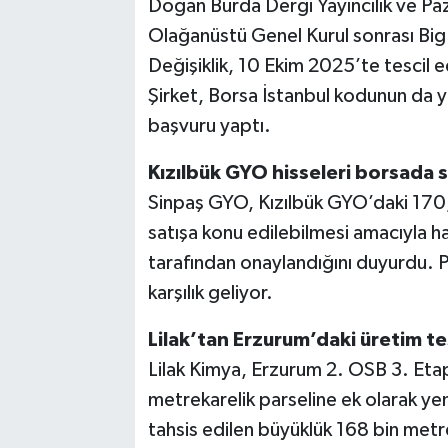
Doğan Burda Dergi Yayıncılık ve Paz
Olağanüstü Genel Kurul sonrası Big 
Değişiklik, 10 Ekim 2025’te tescil e
Şirket, Borsa İstanbul kodunun da y
başvuru yaptı.
Kızılbük GYO hisseleri borsada s
Sinpaş GYO, Kızılbük GYO’daki 170,
satışa konu edilebilmesi amacıyla ha
tarafından onaylandığını duyurdu. 
karşılık geliyor.
Lilak’tan Erzurum’daki üretim tes
Lilak Kimya, Erzurum 2. OSB 3. Etap
metrekarelik parseline ek olarak yeni
tahsis edilen büyüklük 168 bin metr