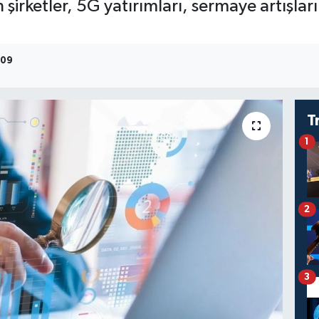
şirketler, 5G yatırımları, sermaye artışları 
:09
T
1
2
3