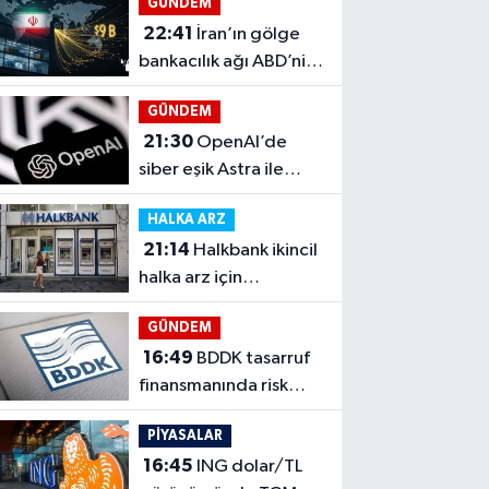
GÜNDEM
22:41
İran’ın gölge
bankacılık ağı ABD’nin
hedefinde
GÜNDEM
21:30
OpenAI’de
siber eşik Astra ile
kritik sınıra yaklaştı
HALKA ARZ
21:14
Halkbank ikincil
halka arz için
düğmeye bastı
GÜNDEM
16:49
BDDK tasarruf
finansmanında risk
sınırlarını sıkılaştırdı
PİYASALAR
16:45
ING dolar/TL