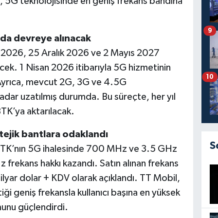
l, 5G teknolojisinde en geniş frekans bandına
9
nda devreye alınacak
ak 2026, 25 Aralık 2026 ve 2 Mayıs 2027
cek. 1 Nisan 2026 itibarıyla 5G hizmetinin
10
 Ayrıca, mevcut 2G, 3G ve 4.5G
kadar uzatılmış durumda. Bu süreçte, her yıl
BTK’ya aktarılacak.
tejik bantlara odaklandı
S
, BTK’nın 5G ihalesinde 700 MHz ve 3.5 GHz
frekans hakkı kazandı. Satın alınan frekans
lyar dolar + KDV olarak açıklandı. TT Mobil,
ği geniş frekansla kullanıcı başına en yüksek
unu güçlendirdi.