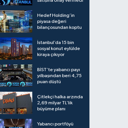
satışına onay vermedi
Hedef Holding’in
piyasa değeri
bilançosundan koptu
İstanbul’da 15 bin
sosyal konut eylülde
kiraya çıkıyor
BİST’te yabancı payı
yılbaşından beri 4,75
puan düştü
Çitlekçi halka arzında
2,69 milyar TL’lik
büyüme planı
Yabancı portföyü