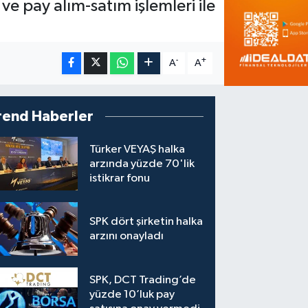
ve pay alım-satım işlemleri ile
-
+
A
A
rend Haberler
Türker VEYAŞ halka
arzında yüzde 70'lik
istikrar fonu
SPK dört şirketin halka
arzını onayladı
SPK, DCT Trading’de
yüzde 10’luk pay