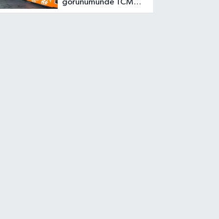
görünümünde TCMB
için faiz alanı görüyor