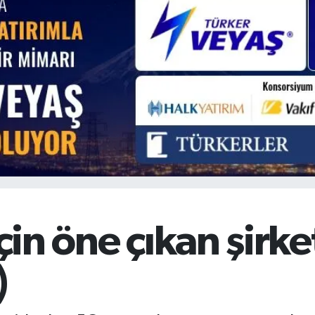
BİST100
13.779
%-14
BITCOIN
64.960,21
%0.87
için öne çıkan şirke
)