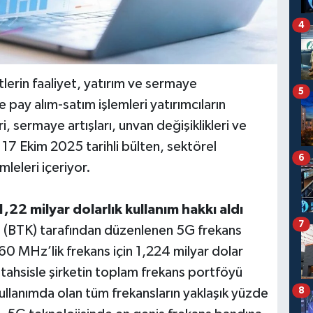
4
lerin faaliyet, yatırım ve sermaye
5
e pay alım-satım işlemleri yatırımcıların
i, sermaye artışları, unvan değişiklikleri ve
ı 17 Ekim 2025 tarihli bülten, sektörel
6
mleleri içeriyor.
,22 milyar dolarlık kullanım hakkı aldı
7
umu (BTK) tarafından düzenlenen 5G frekans
160 MHz’lik frekans için 1,224 milyar dolar
 tahsisle şirketin toplam frekans portföyü
8
llanımda olan tüm frekansların yaklaşık yüzde