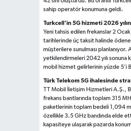
42’sini oluşturdu. Bu oranla Turkcel
sahip operatör konumuna geldi.
Turkcell’in 5G hizmeti 2026 yılı
Yeni tahsis edilen frekanslar 2 Oc
tarihlerinde üç taksit halinde ödene
müşterilere sunulması planlanıyor.
yetkilendirmeleri 2042 yılı sonuna 
mobil hizmet gelirlerinin yüzde 5’i 
Türk Telekom 5G ihalesinde stra
TT Mobil İletişim Hizmetleri A.Ş.
frekans bantlarında toplam 315 MHz 
paketlerinin toplam bedeli 1,094 mi
özellikle 3.5 GHz bandında elde etti
kapasiteye ulaşarak pazarda konum